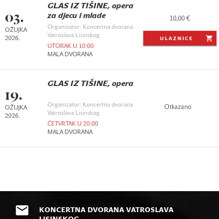
GLAS IZ TIŠINE, opera
03.
za djecu i mlade
10,00 €
Organizator: Koncertna dvorana
OŽUJKA
Vatroslava Lisinskog
2026.
ULAZNICE
UTORAK U 10:00
MALA DVORANA
GLAS IZ TIŠINE, opera
19.
Organizator: Koncertna dvorana
Otkazano
OŽUJKA
Vatroslava Lisinskog
2026.
ČETVRTAK U 20:00
MALA DVORANA
KONCERTNA DVORANA VATROSLAVA