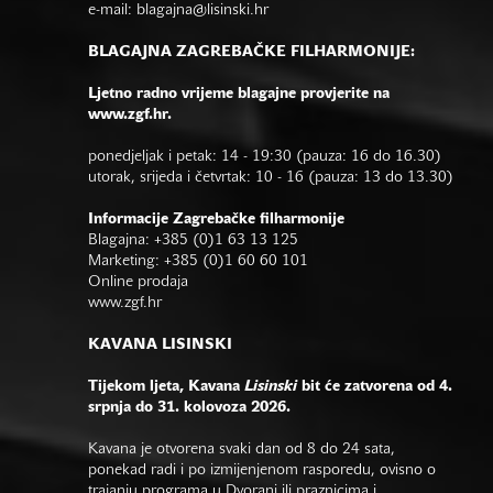
e-mail:
blagajna@lisinski.hr
BLAGAJNA ZAGREBAČKE FILHARMONIJE:
Ljetno radno vrijeme blagajne provjerite na
www.zgf.hr.
ponedjeljak i petak: 14 - 19:30 (pauza: 16 do 16.30)
utorak, srijeda i četvrtak: 10 - 16 (pauza: 13 do 13.30)
Informacije Zagrebačke filharmonije
Blagajna: +385 (0)1 63 13 125
Marketing: +385 (0)1 60 60 101
Online prodaja
www.zgf.hr
KAVANA LISINSKI
Tijekom ljeta, Kavana
Lisinski
bit će zatvorena od 4.
srpnja do 31. kolovoza 2026.
Kavana je otvorena svaki dan od 8 do 24 sata,
ponekad radi i po izmijenjenom rasporedu, ovisno o
trajanju programa u Dvorani ili praznicima i