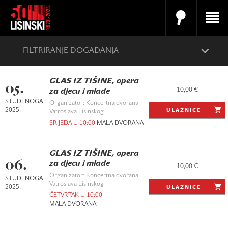
FILTRIRANJE DOGAĐANJA
GLAS IZ TIŠINE, opera
05.
10,00 €
za djecu i mlade
STUDENOGA
Organizator: Koncertna dvorana
2025.
ULAZNICE
Vatroslava Lisinskog
SRIJEDA U 10:00
MALA DVORANA
GLAS IZ TIŠINE, opera
06.
za djecu i mlade
10,00 €
Organizator: Koncertna dvorana
STUDENOGA
Vatroslava Lisinskog
2025.
ULAZNICE
ČETVRTAK U 10:00
MALA DVORANA