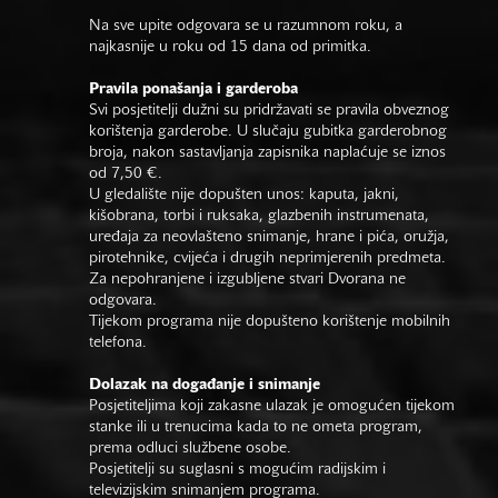
Na sve upite odgovara se u razumnom roku, a
najkasnije u roku od 15 dana od primitka.
Pravila ponašanja i garderoba
Svi posjetitelji dužni su pridržavati se pravila obveznog
korištenja garderobe. U slučaju gubitka garderobnog
broja, nakon sastavljanja zapisnika naplaćuje se iznos
od 7,50 €.
U gledalište nije dopušten unos: kaputa, jakni,
kišobrana, torbi i ruksaka, glazbenih instrumenata,
uređaja za neovlašteno snimanje, hrane i pića, oružja,
pirotehnike, cvijeća i drugih neprimjerenih predmeta.
Za nepohranjene i izgubljene stvari Dvorana ne
odgovara.
Tijekom programa nije dopušteno korištenje mobilnih
telefona.
Dolazak na događanje i snimanje
Posjetiteljima koji zakasne ulazak je omogućen tijekom
stanke ili u trenucima kada to ne ometa program,
prema odluci službene osobe.
Posjetitelji su suglasni s mogućim radijskim i
televizijskim snimanjem programa.