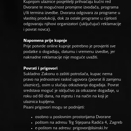
Kupnjom ulaznice posjetitelji prihvaćaju kućni red
Dvorane te mogućnost promjene izvođača, programa
i/ili termina izvedbe. Dvorana odgovara za programe u
vlastitoj produkciji, dok za ostale programe u cijelosti
odgovaraju njihovi organizatori (uključujući reklamacije
i povrat novca).
Napomena prije kupnje
Prije potvrde online kupnje potrebno je provjeriti sve
podatke o događaju, datumu i vremenu izvedbe, jer
naknadne reklamacije nije moguće uvažiti.
Povrati i prigovori
Sukladno Zakonu o zaštiti potrošača, kupac nema
pravo na jednostrani raskid ugovora (povrat ili zamjenu
ulaznice), osim u slučaju otkazivanja događaja. Povrat
sredstava moguć je isključivo za otkazane događaje, u
roku od 60 dana, na mjestu i na način na koji je
ulaznica kupljena.
Pisani prigovori mogu se podnijeti:
osobno u poslovnim prostorijama Dvorane
poštom na adresu Trg Stjepana Radića 4, Zagreb
e-poštom na adresu:
prigovor@lisinski.hr