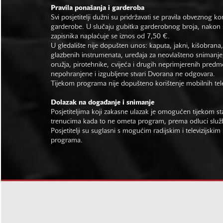
Pravila ponašanja i garderoba
Svi posjetitelji dužni su pridržavati se pravila obveznog ko
garderobe. U slučaju gubitka garderobnog broja, nakon s
zapisnika naplaćuje se iznos od 7,50 €.
U gledalište nije dopušten unos: kaputa, jakni, kišobrana,
glazbenih instrumenata, uređaja za neovlašteno snimanje,
oružja, pirotehnike, cvijeća i drugih neprimjerenih predm
nepohranjene i izgubljene stvari Dvorana ne odgovara.
Tijekom programa nije dopušteno korištenje mobilnih tel
Dolazak na događanje i snimanje
Posjetiteljima koji zakasne ulazak je omogućen tijekom sta
trenucima kada to ne ometa program, prema odluci slu
Posjetitelji su suglasni s mogućim radijskim i televizijsk
programa.