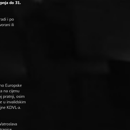
rpnja do 31.
adi i po
rani ili
sno Europske
ta na cijenu
j pratnji, osim
e u invalidskim
gajne KDVL-a.
Vatroslava
tranice