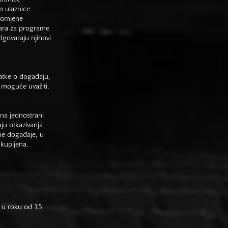
m ulaznice
promjene
vara za programe
odgovaraju njihovi
datke o događaju,
 moguće uvažiti.
na jednostrani
aju otkazivanja
ne događaje, u
 kupljena.
 u roku od 15