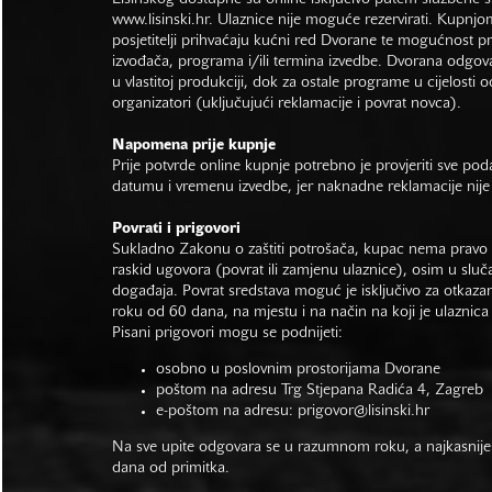
www.lisinski.hr.
Ulaznice nije moguće rezervirati. Kupnjo
posjetitelji prihvaćaju kućni red Dvorane te mogućnost 
izvođača, programa i/ili termina izvedbe. Dvorana odgo
u vlastitoj produkciji, dok za ostale programe u cijelosti 
organizatori (uključujući reklamacije i povrat novca).
Napomena prije kupnje
Prije potvrde online kupnje potrebno je provjeriti sve po
datumu i vremenu izvedbe, jer naknadne reklamacije nije
Povrati i prigovori
Sukladno Zakonu o zaštiti potrošača, kupac nema pravo 
raskid ugovora (povrat ili zamjenu ulaznice), osim u sluč
događaja. Povrat sredstava moguć je isključivo za otkaza
roku od 60 dana, na mjestu i na način na koji je ulaznica
Pisani prigovori mogu se podnijeti:
osobno u poslovnim prostorijama Dvorane
poštom na adresu Trg Stjepana Radića 4, Zagreb
e-poštom na adresu:
prigovor@lisinski.hr
Na sve upite odgovara se u razumnom roku, a najkasnije
dana od primitka.