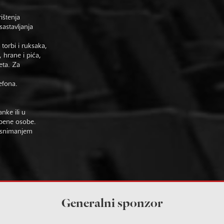
rištenja
astavljanja
 torbi i ruksaka,
 hrane i pića,
eta. Za
efona.
nke ili u
žbene osobe.
im snimanjem
Generalni sponzor