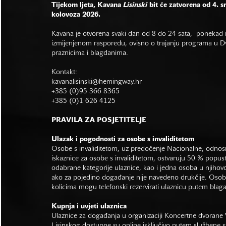
Tijekom ljeta, Kavana
Lisinski
bit će zatvorena od 4. s
kolovoza 2026.
Kavana je otvorena svaki dan od 8 do 24 sata, ponekad r
izmijenjenom rasporedu, ovisno o trajanju programa u Dvo
praznicima i blagdanima.
Kontakt:
kavanalisinski@hemingway.hr
+385 (0)95 366 8365
+385 (0)1 626 4125
PRAVILA ZA POSJETITELJE
Ulazak i pogodnosti za osobe s invaliditetom
Osobe s invaliditetom, uz predočenje Nacionalne, odno
iskaznice za osobe s invaliditetom, ostvaruju 50 % popus
odabrane kategorije ulaznice, kao i jedna osoba u njihovo
ako za pojedino događanje nije navedeno drukčije. Osob
kolicima mogu telefonski rezervirati ulaznicu putem bla
Kupnja i uvjeti ulaznica
Ulaznice za događanja u organizaciji Koncertne dvorane 
Lisinskog dostupne su online isključivo putem službene s