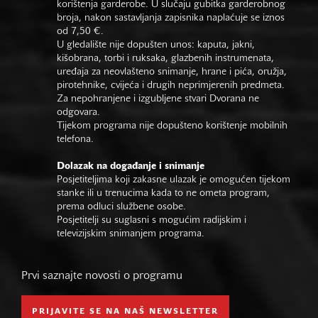
korištenja garderobe. U slučaju gubitka garderobnog
broja, nakon sastavljanja zapisnika naplaćuje se iznos
od 7,50 €.
U gledalište nije dopušten unos: kaputa, jakni,
kišobrana, torbi i ruksaka, glazbenih instrumenata,
uređaja za neovlašteno snimanje, hrane i pića, oružja,
pirotehnike, cvijeća i drugih neprimjerenih predmeta.
Za nepohranjene i izgubljene stvari Dvorana ne
odgovara.
Tijekom programa nije dopušteno korištenje mobilnih
telefona.
Dolazak na događanje i snimanje
Posjetiteljima koji zakasne ulazak je omogućen tijekom
stanke ili u trenucima kada to ne ometa program,
prema odluci službene osobe.
Posjetitelji su suglasni s mogućim radijskim i
televizijskim snimanjem programa.
Prvi saznajte novosti o programu
PRIJAVITE SE NA NAŠ NEWSLETTER