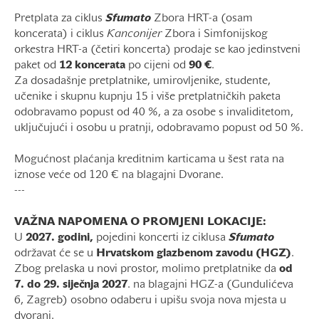
Pretplata za ciklus
Sfumato
Zbora HRT-a (osam
koncerata) i ciklus
Kanconijer
Zbora i Simfonijskog
orkestra HRT-a (četiri koncerta) prodaje se kao jedinstveni
paket od
12 koncerata
po cijeni od
90 €
.
Za dosadašnje pretplatnike, umirovljenike, studente,
učenike i skupnu kupnju 15 i više pretplatničkih paketa
odobravamo popust od 40 %, a za osobe s invaliditetom,
uključujući i osobu u pratnji, odobravamo popust od 50 %.
Mogućnost plaćanja kreditnim karticama u šest rata na
iznose veće od 120 € na blagajni Dvorane.
---
VAŽNA NAPOMENA O PROMJENI LOKACIJE:
U
2027. godini,
pojedini koncerti iz ciklusa
Sfumato
održavat će se u
Hrvatskom glazbenom zavodu (HGZ)
.
Zbog prelaska u novi prostor, molimo pretplatnike da
od
7. do 29. siječnja 2027
. na blagajni HGZ-a (Gundulićeva
6, Zagreb) osobno odaberu i upišu svoja nova mjesta u
dvorani.