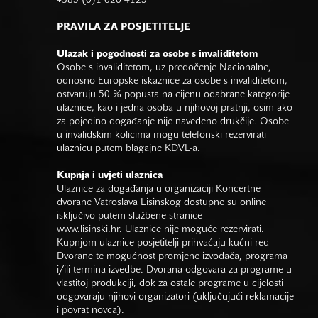
+385 (0)1 626 4125
PRAVILA ZA POSJETITELJE
Ulazak i pogodnosti za osobe s invaliditetom
Osobe s invaliditetom, uz predočenje Nacionalne,
odnosno Europske iskaznice za osobe s invaliditetom,
ostvaruju 50 % popusta na cijenu odabrane kategorije
ulaznice, kao i jedna osoba u njihovoj pratnji, osim ako
za pojedino događanje nije navedeno drukčije. Osobe
u invalidskim kolicima mogu telefonski rezervirati
ulaznicu putem blagajne KDVL-a.
Kupnja i uvjeti ulaznica
Ulaznice za događanja u organizaciji Koncertne
dvorane Vatroslava Lisinskog dostupne su online
isključivo putem službene stranice
www.lisinski.hr.
Ulaznice nije moguće rezervirati.
Kupnjom ulaznice posjetitelji prihvaćaju kućni red
Dvorane te mogućnost promjene izvođača, programa
i/ili termina izvedbe. Dvorana odgovara za programe u
vlastitoj produkciji, dok za ostale programe u cijelosti
odgovaraju njihovi organizatori (uključujući reklamacije
i povrat novca).