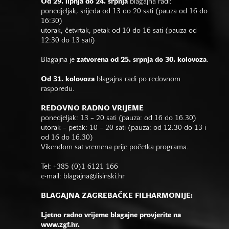
Od 29. lipnja do 24. srpnja
blagajna radi:
ponedjeljak, srijeda od 13 do 20 sati (pauza od 16 do
16:30)
utorak, četvrtak, petak od 10 do 16 sati (pauza od
12:30 do 13 sati)
Blagajna je
zatvorena od 25. srpnja do 30. kolovoza
.
Od 31. kolovoza
blagajna radi po redovnom
rasporedu.
REDOVNO RADNO VRIJEME
ponedjeljak: 13 – 20 sati (pauza: od 16 do 16.30)
utorak – petak: 10 – 20 sati (pauza: od 12.30 do 13 i
od 16 do 16.30)
Vikendom sat vremena prije početka programa.
Tel: +385 (0)1 6121 166
e-mail:
blagajna@lisinski.hr
BLAGAJNA ZAGREBAČKE FILHARMONIJE:
Ljetno radno vrijeme blagajne provjerite na
www.zgf.hr.