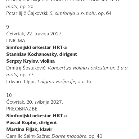
Aleksandar Skrjabin:
Koncert za klavir i orkestar u fis-
molu
, op. 20
Petar Iljič Čajkovski:
5. simfonija u e-molu
, op. 64
9
Četvrtak, 22. travnja 2027.
ENIGMA
Simfonijski orkestar HRT-a
Stanislav Kochanovsky, dirigent
Sergey Krylov, violina
Dmitrij Šostakovič:
Koncert za violinu i orkestar br. 1 u a-
molu,
op. 77
Edward Elgar:
Enigma varijacije
, op. 36
10
Četvrtak, 20. svibnja 2027.
PREOBRAZBE
Simfonijski orkestar HRT-a
Pascal Rophé, dirigent
Martina Filjak, klavir
Camille Saint-Saëns:
Danse macabre
, op. 40