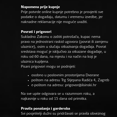
Napomena prije kupnje
Prije potvrde online kupnje potrebno je provjeriti sve
podatke o događaju, datumu i vremenu izvedbe, jer
naknadne reklamacije nije moguće uvažiti.
Povrati i prigovori
Sukladno Zakonu o zaštiti potrošača, kupac nema
pravo na jednostrani raskid ugovora (povrat ili zamjenu
ulaznice), osim u slučaju otkazivanja događaja. Povrat
sredstava moguć je isključivo za otkazane događaje, u
roku od 60 dana, na mjestu i na način na koji je
ulaznica kupljena.
Pisani prigovori mogu se podnijeti:
osobno u poslovnim prostorijama Dvorane
poštom na adresu Trg Stjepana Radića 4, Zagreb
e-poštom na adresu:
prigovor@lisinski.hr
Na sve upite odgovara se u razumnom roku, a
najkasnije u roku od 15 dana od primitka.
Pravila ponašanja i garderoba
Svi posjetitelji dužni su pridržavati se pravila obveznog