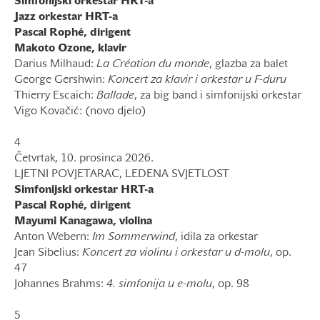
Simfonijski orkestar HRT-a
Jazz orkestar HRT-a
Pascal Rophé, dirigent
Makoto Ozone, klavir
Darius Milhaud:
La Création du monde
, glazba za balet
George Gershwin:
Koncert za klavir i orkestar u F-duru
Thierry Escaich:
Ballade
, za big band i simfonijski orkestar
Vigo Kovačić: (novo djelo)
4
Četvrtak, 10. prosinca 2026.
LJETNI POVJETARAC, LEDENA SVJETLOST
Simfonijski orkestar HRT-a
Pascal Rophé, dirigent
Mayumi Kanagawa, violina
Anton Webern:
Im Sommerwind
, idila za orkestar
Jean Sibelius:
Koncert za violinu i orkestar u d-molu
, op.
47
Johannes Brahms:
4. simfonija u e-molu
, op. 98
5