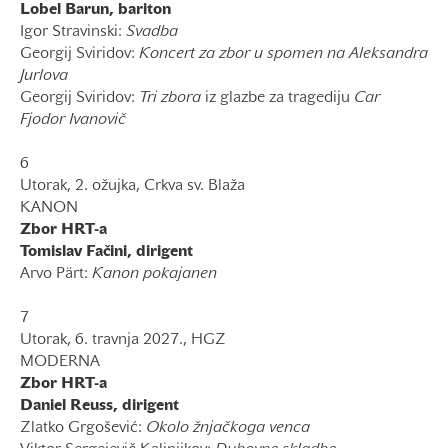
Lobel Barun, bariton
Igor Stravinski:
Svadba
Georgij Sviridov:
Koncert za zbor
u spomen na Aleksandra
Jurlova
Georgij Sviridov:
Tri zbora
iz glazbe za tragediju
Car
Fjodor Ivanovič
6
Utorak, 2. ožujka, Crkva sv. Blaža
KANON
Zbor HRT-a
Tomislav Fačini, dirigent
Arvo Pärt:
Kanon pokajanen
7
Utorak, 6. travnja 2027., HGZ
MODERNA
Zbor HRT-a
Daniel Reuss, dirigent
Zlatko Grgošević:
Okolo žnjačkoga venca