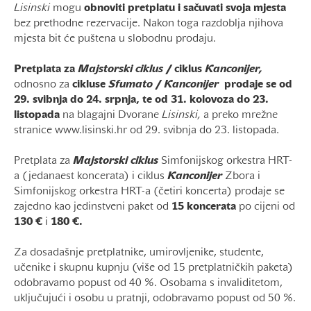
Lisinski
mogu
obnoviti pretplatu i sačuvati svoja mjesta
bez prethodne rezervacije. Nakon toga razdoblja njihova
mjesta bit će puštena u slobodnu prodaju.
Pretplata za
Majstorski ciklus
/ ciklus
Kanconijer,
odnosno za
cikluse
Sfumato
/
Kanconijer
prodaje se od
29. svibnja do 24. srpnja, te od 31. kolovoza do 23.
listopada
na blagajni Dvorane
Lisinski,
a preko mrežne
stranice www.lisinski.hr od 29. svibnja do 23. listopada.
Pretplata za
Majstorski ciklus
Simfonijskog orkestra HRT-
a (jedanaest koncerata) i ciklus
Kanconijer
Zbora i
Simfonijskog orkestra HRT-a (četiri koncerta) prodaje se
zajedno kao jedinstveni paket od
15 koncerata
po cijeni od
130 €
i
180 €.
Za dosadašnje pretplatnike, umirovljenike, studente,
učenike i skupnu kupnju (više od 15 pretplatničkih paketa)
odobravamo popust od 40 %. Osobama s invaliditetom,
uključujući i osobu u pratnji, odobravamo popust od 50 %.