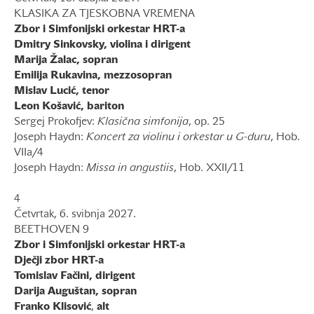
KLASIKA ZA TJESKOBNA VREMENA
Zbor i Simfonijski orkestar HRT-a
Dmitry Sinkovsky, violina i dirigent
Marija Žalac, sopran
Emilija Rukavina, mezzosopran
Mislav Lucić, tenor
Leon Košavić, bariton
Sergej Prokofjev:
Klasična simfonija
, op. 25
Joseph Haydn:
Koncert za violinu i orkestar u G-duru
, Hob.
VIIa/4
Joseph Haydn:
Missa in angustiis
, Hob. XXII/11
4
Četvrtak, 6. svibnja 2027.
BEETHOVEN 9
Zbor i Simfonijski orkestar HRT-a
Dječji zbor HRT-a
Tomislav Fačini, dirigent
Darija Auguštan, sopran
Franko Klisović
,
alt