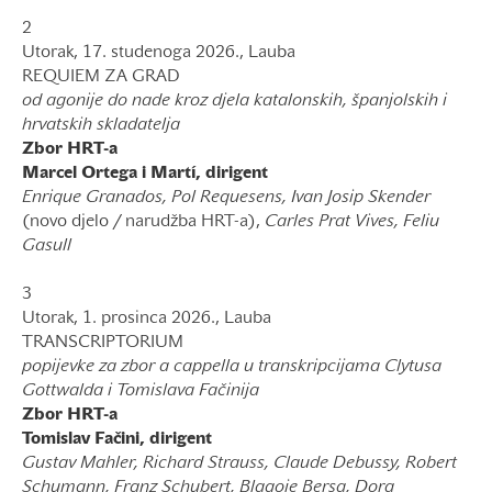
2
Utorak, 17. studenoga 2026., Lauba
REQUIEM ZA GRAD
od agonije do nade kroz djela katalonskih, španjolskih i
hrvatskih skladatelja
Zbor HRT-a
Marcel Ortega i Martí
, dirigent
Enrique Granados, Pol Requesens, Ivan Josip Skender
(novo djelo / narudžba HRT-a),
Carles Prat Vives, Feliu
Gasull
3
Utorak, 1. prosinca 2026., Lauba
TRANSCRIPTORIUM
popijevke za zbor a cappella u transkripcijama Clytusa
Gottwalda i Tomislava Fačinija
Zbor HRT-a
Tomislav Fačini, dirigent
Gustav Mahler, Richard Strauss, Claude Debussy, Robert
Schumann, Franz Schubert, Blagoje Bersa, Dora