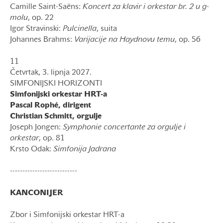
Camille Saint-Saëns:
Koncert za klavir i orkestar br. 2 u g-
molu
, op. 22
Igor Stravinski:
Pulcinella
, suita
Johannes Brahms:
Varijacije na Haydnovu temu
, op. 56
11
Četvrtak, 3. lipnja 2027.
SIMFONIJSKI HORIZONTI
Simfonijski orkestar HRT-a
Pascal Rophé, dirigent
Christian Schmitt, orgulje
Joseph Jongen:
Symphonie concertante za orgulje i
orkestar
, op. 81
Krsto Odak:
Simfonija Jadrana
---------------------------
KANCONIJER
Zbor i Simfonijski orkestar HRT-a