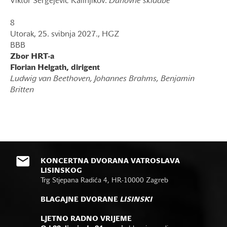
Viktor Sergejevič Kalinjikov:
Duhovne skladbe
8
Utorak, 25. svibnja 2027., HGZ
BBB
Zbor HRT-a
Florian Helgath, dirigent
Ludwig van Beethoven, Johannes Brahms, Benjamin
Britten
KONCERTNA DVORANA VATROSLAVA
LISINSKOG
Trg Stjepana Radića 4, HR-10000 Zagreb
BLAGAJNE DVORANE
LISINSKI
LJETNO RADNO VRIJEME