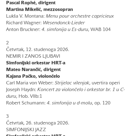
Pascal Rophé, dirigent
Martina Mikelić, mezzosopran
Lukša V. Montana:
Menu pour orchestre capricieux
Richard Wagner:
Wesendonck-Lieder
Anton Bruckner:
4. simfonija u Es-duru
, WAB 104
2
Četvrtak, 12. studenoga 2026.
NEMIR I ZANOS LJUBAVI
Simfonijski orkestar HRT-a
Mateo Narančić, dirigent
Kajana Pačko, violončelo
Carl Maria von Weber:
Strijelac vilenjak
, uvertira operi
Joseph Haydn:
Koncert za violončelo i orkestar br. 1 u C-
duru
, Hob. VIIb:1
Robert Schumann:
4. simfonija u d-molu
, op. 120
3
Četvrtak, 26. studenoga 2026.
SIMFONIJSKI JAZZ