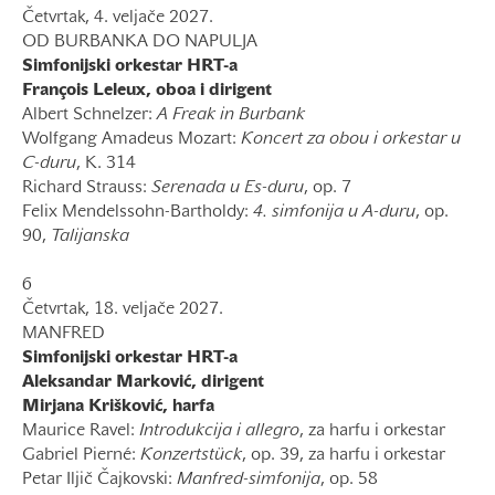
Četvrtak, 4. veljače 2027.
OD BURBANKA DO NAPULJA
Simfonijski orkestar HRT-a
François Leleux, oboa i dirigent
Albert Schnelzer:
A Freak in Burbank
Wolfgang Amadeus Mozart:
Koncert za obou i orkestar u
C-duru
, K. 314
Richard Strauss:
Serenada u Es-duru
, op. 7
Felix Mendelssohn-Bartholdy:
4. simfonija u A-duru
, op.
90,
Talijanska
6
Četvrtak, 18. veljače 2027.
MANFRED
Simfonijski orkestar HRT-a
Aleksandar Marković, dirigent
Mirjana Krišković, harfa
Maurice Ravel:
Introdukcija i allegro
, za harfu i orkestar
Gabriel Pierné:
Konzertstück
, op. 39, za harfu i orkestar
Petar Iljič Čajkovski:
Manfred-simfonija
, op. 58