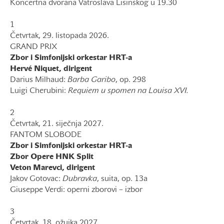
Koncertna dvorana Vatroslava Lisinskog u 19.30
1
Četvrtak, 29. listopada 2026.
GRAND PRIX
Zbor i Simfonijski orkestar HRT-a
Hervé Niquet, dirigent
Darius Milhaud:
Barba Garibo
, op. 298
Luigi Cherubini:
Requiem u spomen na Louisa XVI.
2
Četvrtak, 21. siječnja 2027.
FANTOM SLOBODE
Zbor i Simfonijski orkestar HRT-a
Zbor Opere HNK Split
Veton Marevci, dirigent
Jakov Gotovac:
Dubravka
, suita, op. 13a
Giuseppe Verdi: operni zborovi – izbor
3
Četvrtak, 18. ožujka 2027.