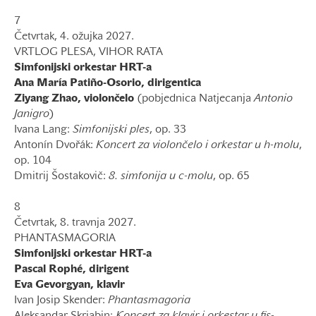
7
Četvrtak, 4. ožujka 2027.
VRTLOG PLESA, VIHOR RATA
Simfonijski orkestar HRT-a
Ana María Patiño-Osorio, dirigentica
Ziyang Zhao, violončelo
(pobjednica Natjecanja
Antonio
Janigro
)
Ivana Lang:
Simfonijski ples
, op. 33
Antonín Dvořák:
Koncert za violončelo i orkestar u h-molu
,
op. 104
Dmitrij Šostakovič:
8. simfonija u c-molu
, op. 65
8
Četvrtak, 8. travnja 2027.
PHANTASMAGORIA
Simfonijski orkestar HRT-a
Pascal Rophé, dirigent
Eva Gevorgyan, klavir
Ivan Josip Skender:
Phantasmagoria