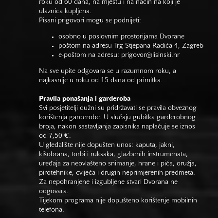
roku od 60 dana, na mjestu i na način na koji je
ulaznica kupljena.
Pisani prigovori mogu se podnijeti:
osobno u poslovnim prostorijama Dvorane
poštom na adresu Trg Stjepana Radića 4, Zagreb
e-poštom na adresu:
prigovor@lisinski.hr
Na sve upite odgovara se u razumnom roku, a
najkasnije u roku od 15 dana od primitka.
Pravila ponašanja i garderoba
Svi posjetitelji dužni su pridržavati se pravila obveznog
korištenja garderobe. U slučaju gubitka garderobnog
broja, nakon sastavljanja zapisnika naplaćuje se iznos
od 7,50 €.
U gledalište nije dopušten unos: kaputa, jakni,
kišobrana, torbi i ruksaka, glazbenih instrumenata,
uređaja za neovlašteno snimanje, hrane i pića, oružja,
pirotehnike, cvijeća i drugih neprimjerenih predmeta.
Za nepohranjene i izgubljene stvari Dvorana ne
odgovara.
Tijekom programa nije dopušteno korištenje mobilnih
telefona.