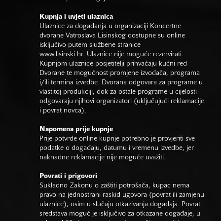
Kupnja i uvjeti ulaznica
Ulaznice za događanja u organizaciji Koncertne
dvorane Vatroslava Lisinskog dostupne su online
isključivo putem službene stranice
www.lisinski.hr.
Ulaznice nije moguće rezervirati.
Kupnjom ulaznice posjetitelji prihvaćaju kućni red
Dvorane te mogućnost promjene izvođača, programa
i/ili termina izvedbe. Dvorana odgovara za programe u
vlastitoj produkciji, dok za ostale programe u cijelosti
odgovaraju njihovi organizatori (uključujući reklamacije
i povrat novca).
Napomena prije kupnje
Prije potvrde online kupnje potrebno je provjeriti sve
podatke o događaju, datumu i vremenu izvedbe, jer
naknadne reklamacije nije moguće uvažiti.
Povrati i prigovori
Sukladno Zakonu o zaštiti potrošača, kupac nema
pravo na jednostrani raskid ugovora (povrat ili zamjenu
ulaznice), osim u slučaju otkazivanja događaja. Povrat
sredstava moguć je isključivo za otkazane događaje, u