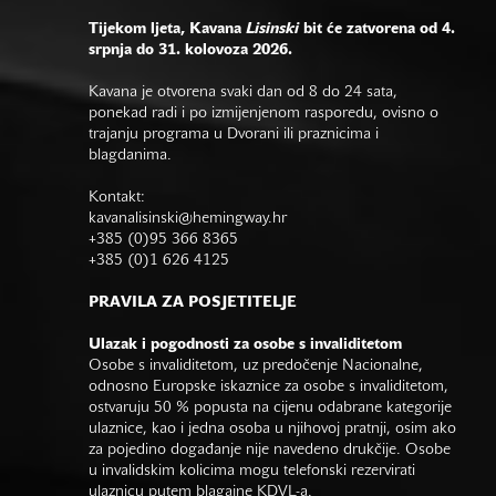
Tijekom ljeta, Kavana
Lisinski
bit će zatvorena od 4.
srpnja do 31. kolovoza 2026.
Kavana je otvorena svaki dan od 8 do 24 sata,
ponekad radi i po izmijenjenom rasporedu, ovisno o
trajanju programa u Dvorani ili praznicima i
blagdanima.
Kontakt:
kavanalisinski@hemingway.hr
+385 (0)95 366 8365
+385 (0)1 626 4125
PRAVILA ZA POSJETITELJE
Ulazak i pogodnosti za osobe s invaliditetom
Osobe s invaliditetom, uz predočenje Nacionalne,
odnosno Europske iskaznice za osobe s invaliditetom,
ostvaruju 50 % popusta na cijenu odabrane kategorije
ulaznice, kao i jedna osoba u njihovoj pratnji, osim ako
za pojedino događanje nije navedeno drukčije. Osobe
u invalidskim kolicima mogu telefonski rezervirati
ulaznicu putem blagajne KDVL-a.