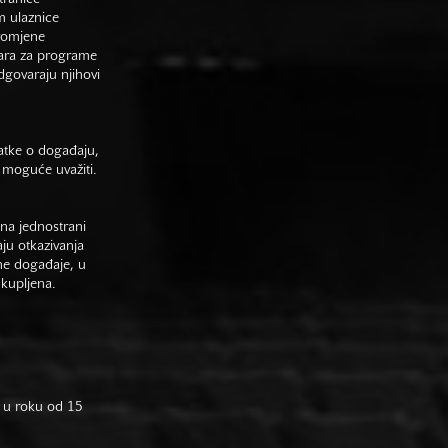
m ulaznice
promjene
vara za programe
odgovaraju njihovi
datke o događaju,
 moguće uvažiti.
na jednostrani
aju otkazivanja
ne događaje, u
 kupljena.
 u roku od 15