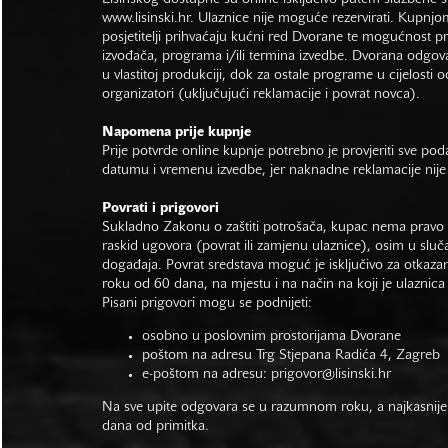
www.lisinski.hr.
Ulaznice nije moguće rezervirati. Kupnjo
posjetitelji prihvaćaju kućni red Dvorane te mogućnost 
izvođača, programa i/ili termina izvedbe. Dvorana odgo
u vlastitoj produkciji, dok za ostale programe u cijelosti 
organizatori (uključujući reklamacije i povrat novca).
Napomena prije kupnje
Prije potvrde online kupnje potrebno je provjeriti sve po
datumu i vremenu izvedbe, jer naknadne reklamacije nije
Povrati i prigovori
Sukladno Zakonu o zaštiti potrošača, kupac nema pravo 
raskid ugovora (povrat ili zamjenu ulaznice), osim u sluč
događaja. Povrat sredstava moguć je isključivo za otkaza
roku od 60 dana, na mjestu i na način na koji je ulaznica
Pisani prigovori mogu se podnijeti:
osobno u poslovnim prostorijama Dvorane
poštom na adresu Trg Stjepana Radića 4, Zagreb
e-poštom na adresu:
prigovor@lisinski.hr
Na sve upite odgovara se u razumnom roku, a najkasnije
dana od primitka.