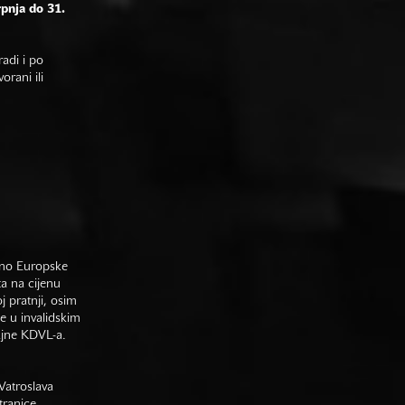
rpnja do 31.
adi i po
rani ili
sno Europske
ta na cijenu
j pratnji, osim
e u invalidskim
gajne KDVL-a.
Vatroslava
tranice