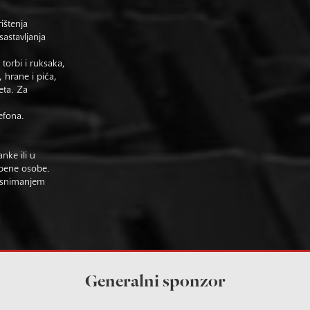
rištenja
astavljanja
 torbi i ruksaka,
 hrane i pića,
eta. Za
efona.
nke ili u
žbene osobe.
im snimanjem
Generalni sponzor