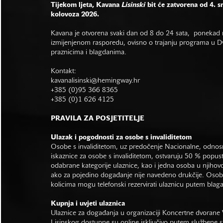
Tijekom ljeta, Kavana
Lisinski
bit će zatvorena od 4. s
kolovoza 2026.
Kavana je otvorena svaki dan od 8 do 24 sata, ponekad r
izmijenjenom rasporedu, ovisno o trajanju programa u Dvo
praznicima i blagdanima.
Kontakt:
kavanalisinski@hemingway.hr
+385 (0)95 366 8365
+385 (0)1 626 4125
PRAVILA ZA POSJETITELJE
Ulazak i pogodnosti za osobe s invaliditetom
Osobe s invaliditetom, uz predočenje Nacionalne, odno
iskaznice za osobe s invaliditetom, ostvaruju 50 % popus
odabrane kategorije ulaznice, kao i jedna osoba u njihovo
ako za pojedino događanje nije navedeno drukčije. Osob
kolicima mogu telefonski rezervirati ulaznicu putem bla
Kupnja i uvjeti ulaznica
Ulaznice za događanja u organizaciji Koncertne dvorane 
Lisinskog dostupne su online isključivo putem službene s