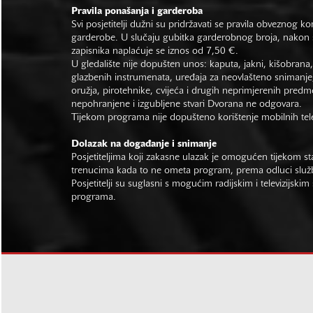
Pravila ponašanja i garderoba
Svi posjetitelji dužni su pridržavati se pravila obveznog ko
garderobe. U slučaju gubitka garderobnog broja, nakon s
zapisnika naplaćuje se iznos od 7,50 €.
U gledalište nije dopušten unos: kaputa, jakni, kišobrana,
glazbenih instrumenata, uređaja za neovlašteno snimanje,
oružja, pirotehnike, cvijeća i drugih neprimjerenih predm
nepohranjene i izgubljene stvari Dvorana ne odgovara.
Tijekom programa nije dopušteno korištenje mobilnih tel
Dolazak na događanje i snimanje
Posjetiteljima koji zakasne ulazak je omogućen tijekom sta
trenucima kada to ne ometa program, prema odluci slu
Posjetitelji su suglasni s mogućim radijskim i televizijsk
programa.