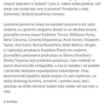
moguć popravni iz ljubavi? I jesu li, nakon toliko godina, njih
dvoje iste osobe kao one iz pisama? Provjerite u ovoj
duhovitoj i dirljivoj kazališnoj romansi.
Ljubavna pisma
ne silaze sa svjetskih pozornica već pola
stoljeća, a u glavnim ulogama dosad su se okušala brojna
glumačka imena poput Kathleen Turner, Williama Hurta,
Mela Gibsona, Gerarda Depardieua, Anuk Aimee, Elizabeth
Taylor, Ane Karić, Borisa Buzančića, Relje Bašića i drugih.
U najnovijoj produkciji Kazališta Planet Art snažnim
glumačkim postavama pridružuju se Slavica Knežević i
Marko Torjanac koji predstavu potpisuju i kao redatelji te
autori dramaturške prilagodbe, a čija je izvedba i od publike
i od kritike doživjela nepodijeljeno oduševljenje. Ovaj
bezvremenski kazališni klasik svojom će vam toplinom, uz
obilje životnog humora, izmamiti i poneku suzu, kao i
sjećanje na velike skrivene ljubavi koje svatko od nas nosi u
sebi.
Iz kritika: