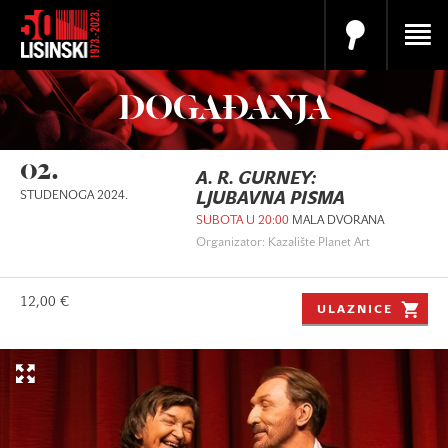
DOGAĐANJA
02.
A. R. GURNEY:
STUDENOGA 2024.
LJUBAVNA PISMA
SUBOTA U 20:00
MALA DVORANA
Organizator: Kazalište Planet Art
12,00 €
ULAZNICE