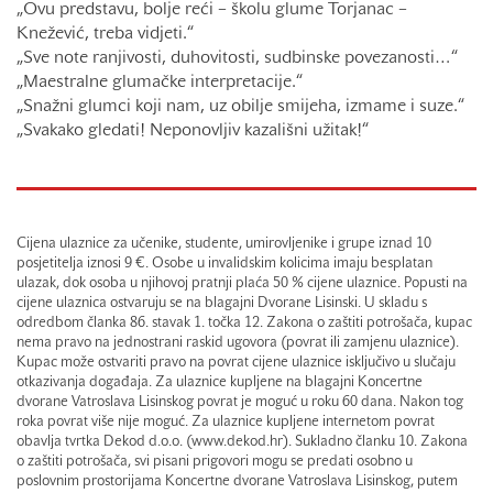
„Ovu predstavu, bolje reći – školu glume Torjanac –
Knežević, treba vidjeti.“
„Sve note ranjivosti, duhovitosti, sudbinske povezanosti…“
„Maestralne glumačke interpretacije.“
„Snažni glumci koji nam, uz obilje smijeha, izmame i suze.“
„Svakako gledati! Neponovljiv kazališni užitak!“
Cijena ulaznice za učenike, studente, umirovljenike i grupe iznad 10
posjetitelja iznosi 9 €. Osobe u invalidskim kolicima imaju besplatan
ulazak, dok osoba u njihovoj pratnji plaća 50 % cijene ulaznice. Popusti na
cijene ulaznica ostvaruju se na blagajni Dvorane Lisinski. U skladu s
odredbom članka 86. stavak 1. točka 12. Zakona o zaštiti potrošača, kupac
nema pravo na jednostrani raskid ugovora (povrat ili zamjenu ulaznice).
Kupac može ostvariti pravo na povrat cijene ulaznice isključivo u slučaju
otkazivanja događaja. Za ulaznice kupljene na blagajni Koncertne
dvorane Vatroslava Lisinskog povrat je moguć u roku 60 dana. Nakon tog
roka povrat više nije moguć. Za ulaznice kupljene internetom povrat
obavlja tvrtka Dekod d.o.o. (www.dekod.hr). Sukladno članku 10. Zakona
o zaštiti potrošača, svi pisani prigovori mogu se predati osobno u
poslovnim prostorijama Koncertne dvorane Vatroslava Lisinskog, putem