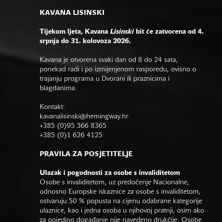
KAVANA LISINSKI
Tijekom ljeta, Kavana
Lisinski
bit će zatvorena od 4.
srpnja do 31. kolovoza 2026.
Kavana je otvorena svaki dan od 8 do 24 sata,
ponekad radi i po izmijenjenom rasporedu, ovisno o
trajanju programa u Dvorani ili praznicima i
blagdanima.
Kontakt:
kavanalisinski@hemingway.hr
+385 (0)95 366 8365
+385 (0)1 626 4125
PRAVILA ZA POSJETITELJE
Ulazak i pogodnosti za osobe s invaliditetom
Osobe s invaliditetom, uz predočenje Nacionalne,
odnosno Europske iskaznice za osobe s invaliditetom,
ostvaruju 50 % popusta na cijenu odabrane kategorije
ulaznice, kao i jedna osoba u njihovoj pratnji, osim ako
za pojedino događanje nije navedeno drukčije. Osobe