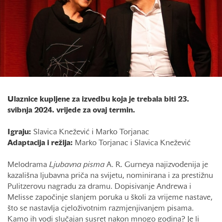
Ulaznice kupljene za izvedbu koja je trebala biti 23.
svibnja 2024. vrijede za ovaj termin.
Igraju:
Slavica Knežević i Marko Torjanac
Adaptacija i režija:
Marko Torjanac i Slavica Knežević
Melodrama
Ljubavna pisma
A. R. Gurneya najizvođenija je
kazališna ljubavna priča na svijetu, nominirana i za prestižnu
Pulitzerovu nagradu za dramu. Dopisivanje Andrewa i
Melisse započinje slanjem poruka u školi za vrijeme nastave,
što se nastavlja cjeloživotnim razmjenjivanjem pisama.
Kamo ih vodi slučajan susret nakon mnogo godina? Je li