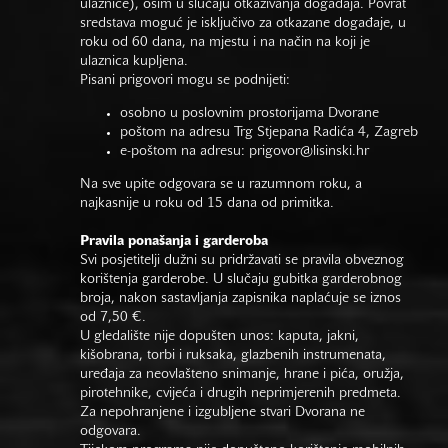
ulaznice), osim u slučaju otkazivanja događaja. Povrat
sredstava moguć je isključivo za otkazane događaje, u
roku od 60 dana, na mjestu i na način na koji je
ulaznica kupljena.
Pisani prigovori mogu se podnijeti:
osobno u poslovnim prostorijama Dvorane
poštom na adresu Trg Stjepana Radića 4, Zagreb
e-poštom na adresu:
prigovor@lisinski.hr
Na sve upite odgovara se u razumnom roku, a
najkasnije u roku od 15 dana od primitka.
Pravila ponašanja i garderoba
Svi posjetitelji dužni su pridržavati se pravila obveznog
korištenja garderobe. U slučaju gubitka garderobnog
broja, nakon sastavljanja zapisnika naplaćuje se iznos
od 7,50 €.
U gledalište nije dopušten unos: kaputa, jakni,
kišobrana, torbi i ruksaka, glazbenih instrumenata,
uređaja za neovlašteno snimanje, hrane i pića, oružja,
pirotehnike, cvijeća i drugih neprimjerenih predmeta.
Za nepohranjene i izgubljene stvari Dvorana ne
odgovara.