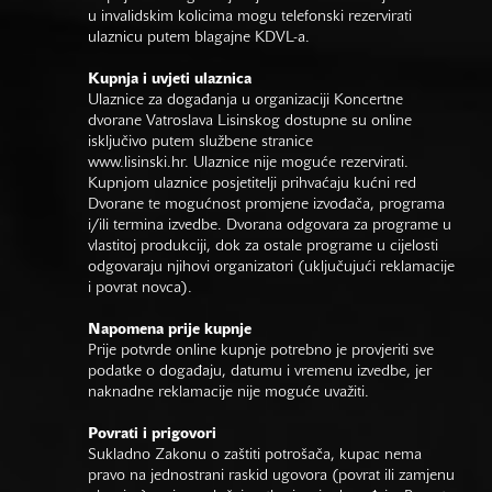
u invalidskim kolicima mogu telefonski rezervirati
ulaznicu putem blagajne KDVL-a.
Kupnja i uvjeti ulaznica
Ulaznice za događanja u organizaciji Koncertne
dvorane Vatroslava Lisinskog dostupne su online
isključivo putem službene stranice
www.lisinski.hr.
Ulaznice nije moguće rezervirati.
Kupnjom ulaznice posjetitelji prihvaćaju kućni red
Dvorane te mogućnost promjene izvođača, programa
i/ili termina izvedbe. Dvorana odgovara za programe u
vlastitoj produkciji, dok za ostale programe u cijelosti
odgovaraju njihovi organizatori (uključujući reklamacije
i povrat novca).
Napomena prije kupnje
Prije potvrde online kupnje potrebno je provjeriti sve
podatke o događaju, datumu i vremenu izvedbe, jer
naknadne reklamacije nije moguće uvažiti.
Povrati i prigovori
Sukladno Zakonu o zaštiti potrošača, kupac nema
pravo na jednostrani raskid ugovora (povrat ili zamjenu