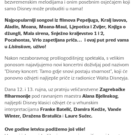
bezvremenskim melodijama i onim posebnim osjećajem koji
samo Disney može probuditi u nama!
Najpopularniji songovi iz filmova Pepeljuga, Kralj lavova,
Aladin, Moana, Moana-Maui, Ljepotica i Zvijer, Knjiga o
džungli, Mala sirena, Snježno kraljevstvo 1 i 2,
Pocahontas, Vrlo zapetljana priča… i ovaj put pred vama
u
Lisinskom,
uživo!
Nakon nezaboravnog prošlogodišnjeg spektakla, s velikim
ponosom najavljujemo novi koncertni doživljaj pod nazivom
"Disney koncert: Tamo gdje snovi postaju stvarnost", koji će
ponovno oživjeti najljepše priče iz radionice Walta Disneyja.
Dana 12. i 13. rujna, uz pratnju veličanstvene
Zagrebačke
filharmonije
pod ravnanjem maestra
Alana Bjelinskog
,
najljepši Disney klasici oživjet će u vrhunskim
interpretacijama
Franke Batelić, Damira Kedže, Vande
Winter, Dražena Bratulića
i
Laure Sučec.
Ove godine letvicu podižemo još više!