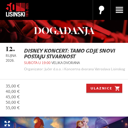
DOGAĐANJA
12.
DISNEY KONCERT: TAMO GDJE SNOVI
RUJNA
POSTAJU STVARNOST
2026.
SUBOTA U 19:00
VELIKA DVORANA
Organizator: Jučer d.o.o. i Koncertna dvorana Vatroslava Lisinskog
35,00 €
ULAZNICE
40,00 €
45,00 €
50,00 €
55,00 €