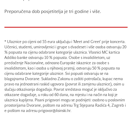
Preporučena dob posjetitelja je tri godine i više.
* Ulaznice po cijeni od 55 eura uključuju i 'Meet and Greet' prije koncerta.
Učenici, studenti, umirovljenici i grupe s dvadeset i više osoba ostvaruju 20
% popusta na cijenu odabrane kategorije ulaznica. Vlasnici MC kartica
Addiko banke ostvaruju 10 % popusta. Osobe s invaliditetom, uz
predočenje Nacionalne, odnosno Europske iskaznice za osobe s
invaliditetom, kao i osoba u njihovoj pratnji, ostvaruju 50 % popusta na
cijenu odabrane kategorije ulaznice. Svi popusti ostvaruju se na
blagajnama Dvorane. Sukladno Zakonu o zaštiti potrošača, kupac nema
pravo na jednostrani raskid ugovora (povrat ili zamjenu ulaznice), osim u
slučaju otkazivanja događaja. Povrat sredstava moguć je isključivo za
otkazane događaje, u roku od 60 dana, na mjestu i na način na koji je
ulaznica kupljena. Pisani prigovori mogu se podnijeti: osobno u poslovnim
prostorijama Dvorane, poštom na adresu Trg Stjepana Radića 4, Zagreb i
e-poštom na adresu prigovor@lisinski.hr.