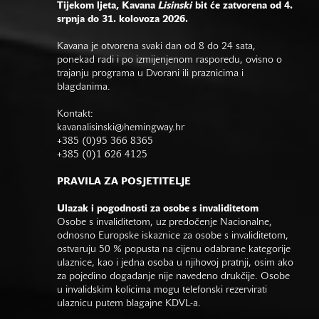
Tijekom ljeta, Kavana
Lisinski
bit će zatvorena od 4.
srpnja do 31. kolovoza 2026.
Kavana je otvorena svaki dan od 8 do 24 sata,
ponekad radi i po izmijenjenom rasporedu, ovisno o
trajanju programa u Dvorani ili praznicima i
blagdanima.
Kontakt:
kavanalisinski@hemingway.hr
+385 (0)95 366 8365
+385 (0)1 626 4125
PRAVILA ZA POSJETITELJE
Ulazak i pogodnosti za osobe s invaliditetom
Osobe s invaliditetom, uz predočenje Nacionalne,
odnosno Europske iskaznice za osobe s invaliditetom,
ostvaruju 50 % popusta na cijenu odabrane kategorije
ulaznice, kao i jedna osoba u njihovoj pratnji, osim ako
za pojedino događanje nije navedeno drukčije. Osobe
u invalidskim kolicima mogu telefonski rezervirati
ulaznicu putem blagajne KDVL-a.