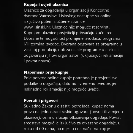
Kupnja i uvjeti ulaznica
Ulaznice za događanja u organizaciji Koncertne
dvorane Vatroslava Lisinskog dostupne su online
isključivo putem službene stranice
www.lisinski.hr.
Ulaznice nije moguće rezervirati.
Kupnjom ulaznice posjetitelji prihvaćaju kućni red
Dvorane te mogućnost promjene izvođača, programa
i/ili termina izvedbe. Dvorana odgovara za programe u
vlastitoj produkciji, dok za ostale programe u cijelosti
odgovaraju njihovi organizatori (uključujući reklamacije
i povrat novca).
Napomena prije kupnje
Prije potvrde online kupnje potrebno je provjeriti sve
podatke o događaju, datumu i vremenu izvedbe, jer
naknadne reklamacije nije moguće uvažiti.
Povrati i prigovori
Sukladno Zakonu o zaštiti potrošača, kupac nema
pravo na jednostrani raskid ugovora (povrat ili zamjenu
ulaznice), osim u slučaju otkazivanja događaja. Povrat
sredstava moguć je isključivo za otkazane događaje, u
roku od 60 dana, na mjestu i na način na koji je