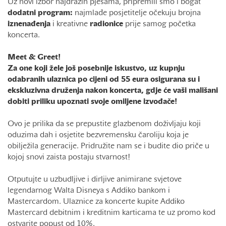
Uz novi izbor najdražih pjesama, pripremili smo i bogat
dodatni program:
najmlađe posjetitelje očekuju brojna
iznenađenja
i kreativne
radionice
prije samog početka
koncerta.
Meet & Greet!
Za one koji žele još posebnije iskustvo, uz kupnju
odabranih ulaznica po cijeni od 55 eura osigurana su i
ekskluzivna druženja nakon koncerta, gdje će vaši mališani
dobiti priliku upoznati svoje omiljene izvođače!
Ovo je prilika da se prepustite glazbenom doživljaju koji
oduzima dah i osjetite bezvremensku čaroliju koja je
obilježila generacije. Pridružite nam se i budite dio priče u
kojoj snovi zaista postaju stvarnost!
Otputujte u uzbudljive i dirljive animirane svjetove
legendarnog Walta Disneya s Addiko bankom i
Mastercardom. Ulaznice za koncerte kupite Addiko
Mastercard debitnim i kreditnim karticama te uz promo kod
ostvarite popust od 10%.