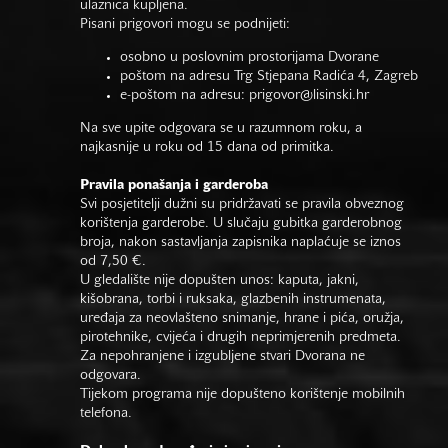
ulaznica kupljena.
Pisani prigovori mogu se podnijeti:
osobno u poslovnim prostorijama Dvorane
poštom na adresu Trg Stjepana Radića 4, Zagreb
e-poštom na adresu:
prigovor@lisinski.hr
Na sve upite odgovara se u razumnom roku, a
najkasnije u roku od 15 dana od primitka.
Pravila ponašanja i garderoba
Svi posjetitelji dužni su pridržavati se pravila obveznog
korištenja garderobe. U slučaju gubitka garderobnog
broja, nakon sastavljanja zapisnika naplaćuje se iznos
od 7,50 €.
U gledalište nije dopušten unos: kaputa, jakni,
kišobrana, torbi i ruksaka, glazbenih instrumenata,
uređaja za neovlašteno snimanje, hrane i pića, oružja,
pirotehnike, cvijeća i drugih neprimjerenih predmeta.
Za nepohranjene i izgubljene stvari Dvorana ne
odgovara.
Tijekom programa nije dopušteno korištenje mobilnih
telefona.