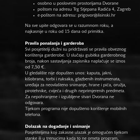
osobno u poslovnim prostorijama Dvorane
poštom na adresu Trg Stjepana Radića 4, Zagreb
e-poštom na adresu:
prigovor@lisinski.hr
Na sve upite odgovara se u razumnom roku, a
najkasnije u roku od 15 dana od primitka.
Pravila ponašanja i garderoba
Svi posjetitelji dužni su pridržavati se pravila obveznog
korištenja garderobe. U slučaju gubitka garderobnog
broja, nakon sastavljanja zapisnika naplaćuje se iznos
od 7,50 €.
U gledalište nije dopušten unos: kaputa, jakni,
kišobrana, torbi i ruksaka, glazbenih instrumenata,
uređaja za neovlašteno snimanje, hrane i pića, oružja,
pirotehnike, cvijeća i drugih neprimjerenih predmeta.
Za nepohranjene i izgubljene stvari Dvorana ne
odgovara.
Tijekom programa nije dopušteno korištenje mobilnih
telefona.
Dolazak na događanje i snimanje
Posjetiteljima koji zakasne ulazak je omogućen tijekom
stanke ili u trenucima kada to ne ometa program,