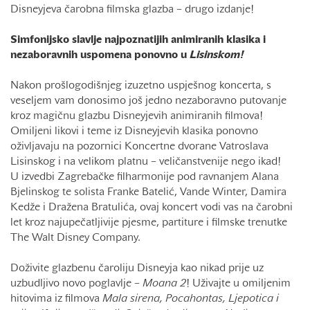
Disneyjeva čarobna filmska glazba – drugo izdanje!
Simfonijsko slavlje najpoznatijih animiranih klasika i
nezaboravnih uspomena ponovno u
Lisinskom!
Nakon prošlogodišnjeg izuzetno uspješnog koncerta, s
veseljem vam donosimo još jedno nezaboravno putovanje
kroz magičnu glazbu Disneyjevih animiranih filmova!
Omiljeni likovi i teme iz Disneyjevih klasika ponovno
oživljavaju na pozornici Koncertne dvorane Vatroslava
Lisinskog i na velikom platnu – veličanstvenije nego ikad!
U izvedbi Zagrebačke filharmonije pod ravnanjem Alana
Bjelinskog te solista Franke Batelić, Vande Winter, Damira
Kedže i Dražena Bratulića, ovaj koncert vodi vas na čarobni
let kroz najupečatljivije pjesme, partiture i filmske trenutke
The Walt Disney Company.
Doživite glazbenu čaroliju Disneyja kao nikad prije uz
uzbudljivo novo poglavlje –
Moana 2
! Uživajte u omiljenim
hitovima iz filmova
Mala sirena, Pocahontas, Ljepotica i