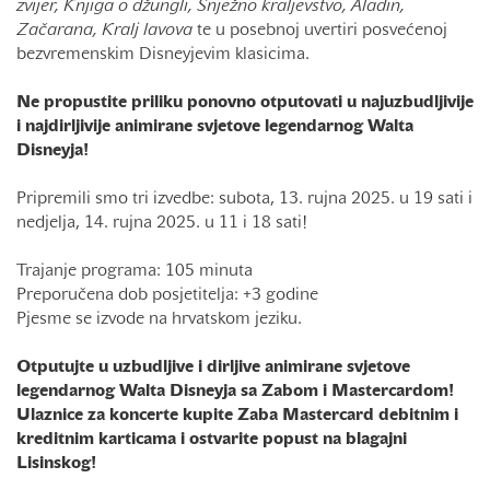
zvijer, Knjiga o džungli, Snježno kraljevstvo, Aladin,
Začarana, Kralj lavova
te u posebnoj uvertiri posvećenoj
bezvremenskim Disneyjevim klasicima.
Ne propustite priliku ponovno otputovati u najuzbudljivije
i najdirljivije animirane svjetove legendarnog Walta
Disneyja!
Pripremili smo tri izvedbe: subota, 13. rujna 2025. u 19 sati i
nedjelja, 14. rujna 2025. u 11 i 18 sati!
Trajanje programa: 105 minuta
Preporučena dob posjetitelja: +3 godine
Pjesme se izvode na hrvatskom jeziku.
Otputujte u uzbudljive i dirljive animirane svjetove
legendarnog Walta Disneyja sa Zabom i Mastercardom!
Ulaznice za koncerte kupite Zaba Mastercard debitnim i
kreditnim karticama
i ostvarite popust na blagajni
Lisinskog!