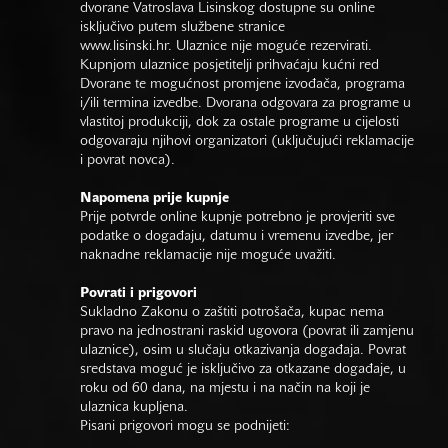
dvorane Vatroslava Lisinskog dostupne su online
isključivo putem službene stranice
www.lisinski.hr.
Ulaznice nije moguće rezervirati.
Kupnjom ulaznice posjetitelji prihvaćaju kućni red
Dvorane te mogućnost promjene izvođača, programa
i/ili termina izvedbe. Dvorana odgovara za programe u
vlastitoj produkciji, dok za ostale programe u cijelosti
odgovaraju njihovi organizatori (uključujući reklamacije
i povrat novca).
Napomena prije kupnje
Prije potvrde online kupnje potrebno je provjeriti sve
podatke o događaju, datumu i vremenu izvedbe, jer
naknadne reklamacije nije moguće uvažiti.
Povrati i prigovori
Sukladno Zakonu o zaštiti potrošača, kupac nema
pravo na jednostrani raskid ugovora (povrat ili zamjenu
ulaznice), osim u slučaju otkazivanja događaja. Povrat
sredstava moguć je isključivo za otkazane događaje, u
roku od 60 dana, na mjestu i na način na koji je
ulaznica kupljena.
Pisani prigovori mogu se podnijeti: