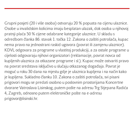
Grupni posjeti (20 i više osoba) ostvaruju 20 % popusta na cijenu ulaznice.
Osobe u invalidskim kolicima imaju besplatan ulazak, dok osoba u njihovoj
pratnji plaća 50 % cijene odabrane kategorije ulaznice. U skladu s
odredbom članka 86. stavak 1. točka 12. Zakona o zaštiti potrošača, kupac
nema pravo na jednostrani raskid ugovora (povrat ili zamjenu ulaznice).
KDVL odgovara za programe u vlastitoj produkciji, a za ostale programe u
cijelosti odgovaraju njihovi organizatori (reklamacije, povrat novca od
kupljenih ulaznica za otkazane programe i sl.). Kupac može ostvariti pravo
na povrat sredstava isključivo u slučaju otkazanog događaja. Povrat je
moguć u roku 30 dana na mjestu gdje je ulaznica kupljena i na način kako
je kupljena. Sukladno članku 10. Zakona o zaštiti potrošača, svi pisani
prigovori mogu se predati osobno u poslovnim prostorijama Koncertne
dvorane Vatroslava Lisinskog, putem pošte na adresu Trg Stjepana Radića
4, Zagreb, odnosno putem elektroničke pošte na e-adresu
prigovor@lisinski.hr.