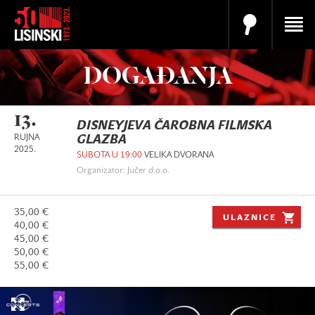
DOGAĐANJA
13.
DISNEYJEVA ČAROBNA FILMSKA
RUJNA
GLAZBA
2025.
SUBOTA U 19:00
VELIKA DVORANA
Organizator: Jučer d.o.o.
35,00 €
ULAZNICE
40,00 €
45,00 €
50,00 €
55,00 €