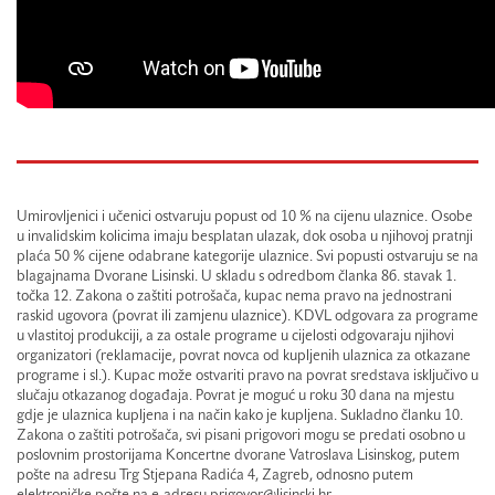
Umirovljenici i učenici ostvaruju popust od 10 % na cijenu ulaznice. Osobe
u invalidskim kolicima imaju besplatan ulazak, dok osoba u njihovoj pratnji
plaća 50 % cijene odabrane kategorije ulaznice. Svi popusti ostvaruju se na
blagajnama Dvorane Lisinski. U skladu s odredbom članka 86. stavak 1.
točka 12. Zakona o zaštiti potrošača, kupac nema pravo na jednostrani
raskid ugovora (povrat ili zamjenu ulaznice). KDVL odgovara za programe
u vlastitoj produkciji, a za ostale programe u cijelosti odgovaraju njihovi
organizatori (reklamacije, povrat novca od kupljenih ulaznica za otkazane
programe i sl.). Kupac može ostvariti pravo na povrat sredstava isključivo u
slučaju otkazanog događaja. Povrat je moguć u roku 30 dana na mjestu
gdje je ulaznica kupljena i na način kako je kupljena. Sukladno članku 10.
Zakona o zaštiti potrošača, svi pisani prigovori mogu se predati osobno u
poslovnim prostorijama Koncertne dvorane Vatroslava Lisinskog, putem
pošte na adresu Trg Stjepana Radića 4, Zagreb, odnosno putem