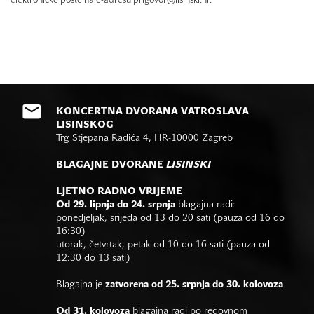
elektroničke pošte na e-adresu prigovor@lisinski.hr.
KONCERTNA DVORANA VATROSLAVA
LISINSKOG
Trg Stjepana Radića 4, HR-10000 Zagreb
BLAGAJNE DVORANE
LISINSKI
LJETNO RADNO VRIJEME
Od 29. lipnja do 24. srpnja
blagajna radi:
ponedjeljak, srijeda od 13 do 20 sati (pauza od 16 do
16:30)
utorak, četvrtak, petak od 10 do 16 sati (pauza od
12:30 do 13 sati)
Blagajna je
zatvorena od 25. srpnja do 30. kolovoza
.
Od 31. kolovoza
blagajna radi po redovnom