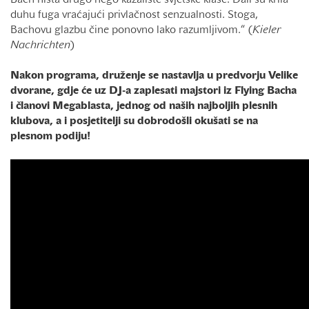
Bach ništa drugo nego kazalište svjetske klase. Dali su krila
duhu fuga vraćajući privlačnost senzualnosti. Stoga,
Bachovu glazbu čine ponovno lako razumljivom.“ (
Kieler
Nachrichten
)
Nakon programa, druženje se nastavlja u predvorju Velike
dvorane, gdje će uz DJ-a zaplesati majstori iz Flying Bacha
i članovi Megablasta, jednog od naših najboljih plesnih
klubova, a i posjetitelji su dobrodošli okušati se na
plesnom podiju!