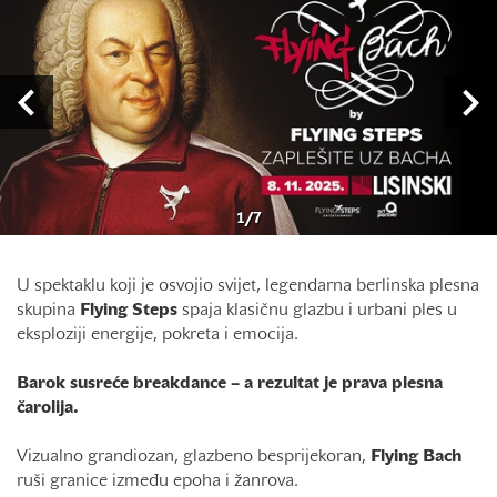
1
/
7
U spektaklu koji je osvojio svijet, legendarna berlinska plesna
skupina
Flying Steps
spaja klasičnu glazbu i urbani ples u
eksploziji energije, pokreta i emocija.
Barok susreće breakdance – a rezultat je prava plesna
čarolija.
Vizualno grandiozan, glazbeno besprijekoran,
Flying Bach
ruši granice između epoha i žanrova.