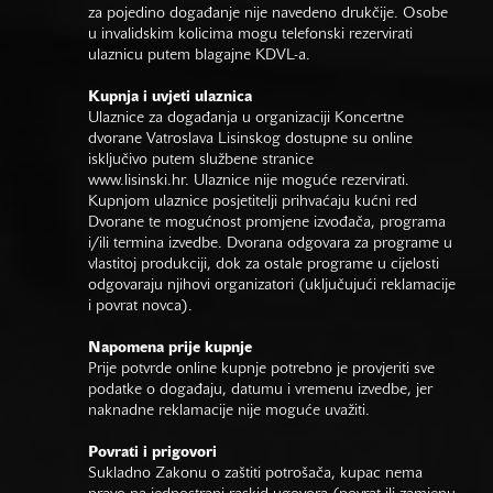
za pojedino događanje nije navedeno drukčije. Osobe
u invalidskim kolicima mogu telefonski rezervirati
ulaznicu putem blagajne KDVL-a.
Kupnja i uvjeti ulaznica
Ulaznice za događanja u organizaciji Koncertne
dvorane Vatroslava Lisinskog dostupne su online
isključivo putem službene stranice
www.lisinski.hr.
Ulaznice nije moguće rezervirati.
Kupnjom ulaznice posjetitelji prihvaćaju kućni red
Dvorane te mogućnost promjene izvođača, programa
i/ili termina izvedbe. Dvorana odgovara za programe u
vlastitoj produkciji, dok za ostale programe u cijelosti
odgovaraju njihovi organizatori (uključujući reklamacije
i povrat novca).
Napomena prije kupnje
Prije potvrde online kupnje potrebno je provjeriti sve
podatke o događaju, datumu i vremenu izvedbe, jer
naknadne reklamacije nije moguće uvažiti.
Povrati i prigovori
Sukladno Zakonu o zaštiti potrošača, kupac nema