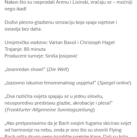
Nakon što su rasprodali Arenu i Lisinski, vraćaju se – moćniji
nego ikad!
Doživi plesno-glazbenu senzaciju koja spaja svjetove i
ostavlja bez daha.
Umjetničko vodstvo: Vartan Bassil i Christoph Hagel
Trajanje: 80 minuta
Producent turneje: Siniša Josipović
„Izvanredan show!“ (
Die Welt
)
„Izazovno iskustvo fenomenalnog uspjeha!“ (
Spiegel online
)
„Dva različita svijeta spajaju se u jednu silovitu,
neusporedivu predstavu glazbe, akrobacije i plesa!“
(
Frankfurter Allgemeine Sonntagszeitung
)
„Ako pretpostavimo da je Bach svojim fugama skicirao svijet
od harmonije na nebu, onda je ono što su stvorili Flying