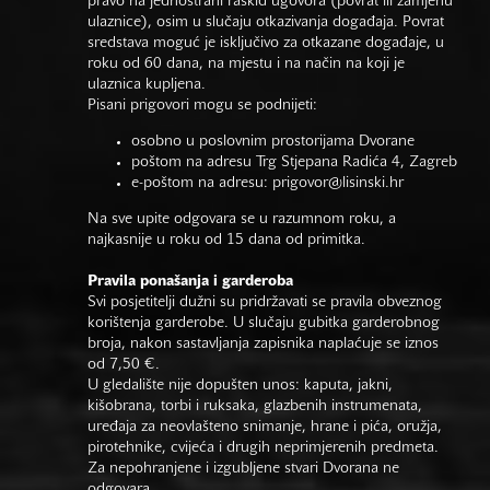
pravo na jednostrani raskid ugovora (povrat ili zamjenu
ulaznice), osim u slučaju otkazivanja događaja. Povrat
sredstava moguć je isključivo za otkazane događaje, u
roku od 60 dana, na mjestu i na način na koji je
ulaznica kupljena.
Pisani prigovori mogu se podnijeti:
osobno u poslovnim prostorijama Dvorane
poštom na adresu Trg Stjepana Radića 4, Zagreb
e-poštom na adresu:
prigovor@lisinski.hr
Na sve upite odgovara se u razumnom roku, a
najkasnije u roku od 15 dana od primitka.
Pravila ponašanja i garderoba
Svi posjetitelji dužni su pridržavati se pravila obveznog
korištenja garderobe. U slučaju gubitka garderobnog
broja, nakon sastavljanja zapisnika naplaćuje se iznos
od 7,50 €.
U gledalište nije dopušten unos: kaputa, jakni,
kišobrana, torbi i ruksaka, glazbenih instrumenata,
uređaja za neovlašteno snimanje, hrane i pića, oružja,
pirotehnike, cvijeća i drugih neprimjerenih predmeta.
Za nepohranjene i izgubljene stvari Dvorana ne
odgovara.