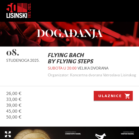
DOGAĐANJA
08.
FLYING BACH
STUDENOGA 2025.
BY FLYING STEPS
SUBOTA U 20:00
VELIKA DVORANA
Organizator: Koncertna dvorana Vatroslava Lisinskog
26,00 €
ULAZNICE
33,00 €
39,00 €
45,00 €
50,00 €