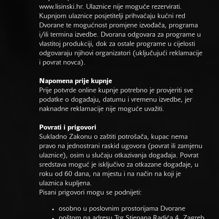
www.lisinski.hr.
Ulaznice nije moguće rezervirati.
Kupnjom ulaznice posjetitelji prihvaćaju kućni red
Dvorane te mogućnost promjene izvođača, programa
i/ili termina izvedbe. Dvorana odgovara za programe u
vlastitoj produkciji, dok za ostale programe u cijelosti
odgovaraju njihovi organizatori (uključujući reklamacije
i povrat novca).
Napomena prije kupnje
Prije potvrde online kupnje potrebno je provjeriti sve
podatke o događaju, datumu i vremenu izvedbe, jer
naknadne reklamacije nije moguće uvažiti.
Povrati i prigovori
Sukladno Zakonu o zaštiti potrošača, kupac nema
pravo na jednostrani raskid ugovora (povrat ili zamjenu
ulaznice), osim u slučaju otkazivanja događaja. Povrat
sredstava moguć je isključivo za otkazane događaje, u
roku od 60 dana, na mjestu i na način na koji je
ulaznica kupljena.
Pisani prigovori mogu se podnijeti:
osobno u poslovnim prostorijama Dvorane
poštom na adresu Trg Stjepana Radića 4, Zagreb