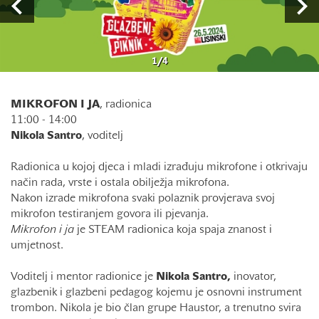
1
/
4
MIKROFON I JA
, radionica
11:00 - 14:00
Nikola Santro
, voditelj
Radionica u kojoj djeca i mladi izrađuju mikrofone i otkrivaju
način rada, vrste i ostala obilježja mikrofona.
Nakon izrade mikrofona svaki polaznik provjerava svoj
mikrofon testiranjem govora ili pjevanja.
Mikrofon i ja
je STEAM radionica koja spaja znanost i
umjetnost.
Voditelj i mentor radionice je
Nikola Santro,
inovator,
glazbenik i glazbeni pedagog kojemu je osnovni instrument
trombon. Nikola je bio član grupe Haustor, a trenutno svira