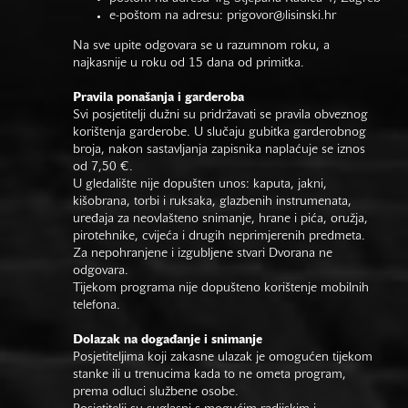
e-poštom na adresu:
prigovor@lisinski.hr
Na sve upite odgovara se u razumnom roku, a
najkasnije u roku od 15 dana od primitka.
Pravila ponašanja i garderoba
Svi posjetitelji dužni su pridržavati se pravila obveznog
korištenja garderobe. U slučaju gubitka garderobnog
broja, nakon sastavljanja zapisnika naplaćuje se iznos
od 7,50 €.
U gledalište nije dopušten unos: kaputa, jakni,
kišobrana, torbi i ruksaka, glazbenih instrumenata,
uređaja za neovlašteno snimanje, hrane i pića, oružja,
pirotehnike, cvijeća i drugih neprimjerenih predmeta.
Za nepohranjene i izgubljene stvari Dvorana ne
odgovara.
Tijekom programa nije dopušteno korištenje mobilnih
telefona.
Dolazak na događanje i snimanje
Posjetiteljima koji zakasne ulazak je omogućen tijekom
stanke ili u trenucima kada to ne ometa program,
prema odluci službene osobe.