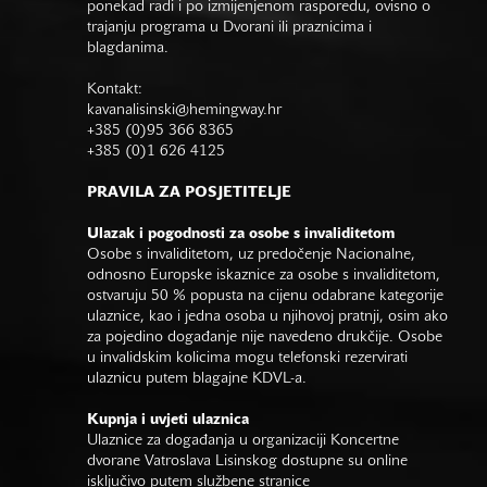
ponekad radi i po izmijenjenom rasporedu, ovisno o
trajanju programa u Dvorani ili praznicima i
blagdanima.
Kontakt:
kavanalisinski@hemingway.hr
+385 (0)95 366 8365
+385 (0)1 626 4125
PRAVILA ZA POSJETITELJE
Ulazak i pogodnosti za osobe s invaliditetom
Osobe s invaliditetom, uz predočenje Nacionalne,
odnosno Europske iskaznice za osobe s invaliditetom,
ostvaruju 50 % popusta na cijenu odabrane kategorije
ulaznice, kao i jedna osoba u njihovoj pratnji, osim ako
za pojedino događanje nije navedeno drukčije. Osobe
u invalidskim kolicima mogu telefonski rezervirati
ulaznicu putem blagajne KDVL-a.
Kupnja i uvjeti ulaznica
Ulaznice za događanja u organizaciji Koncertne
dvorane Vatroslava Lisinskog dostupne su online
isključivo putem službene stranice