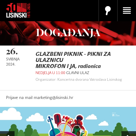
DOGAĐANJA
26.
GLAZBENI PIKNIK - PIKNI ZA
SVIBNJA
ULAZNICU
2024.
MIKROFON I JA, radionica
NEDJELJA U 11:00
GLAVNI ULAZ
Organizator: Koncertna dvorana Vatroslava Lisinskog
Prijave na mail marketing@lisinski.hr