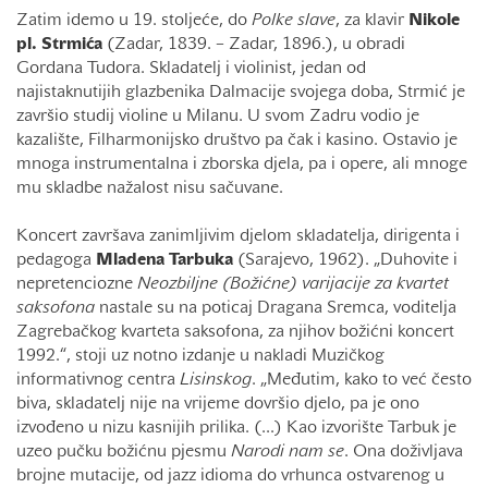
Zatim idemo u 19. stoljeće, do
Polke slave
, za klavir
Nikole
pl. Strmića
(Zadar, 1839. – Zadar, 1896.), u obradi
Gordana Tudora. Skladatelj i violinist, jedan od
najistaknutijih glazbenika Dalmacije svojega doba, Strmić je
završio studij violine u Milanu. U svom Zadru vodio je
kazalište, Filharmonijsko društvo pa čak i kasino. Ostavio je
mnoga instrumentalna i zborska djela, pa i opere, ali mnoge
mu skladbe nažalost nisu sačuvane.
Koncert završava zanimljivim djelom skladatelja, dirigenta i
pedagoga
Mladena Tarbuka
(Sarajevo, 1962). „Duhovite i
nepretenciozne
Neozbiljne (Božićne) varijacije za kvartet
saksofona
nastale su na poticaj Dragana Sremca, voditelja
Zagrebačkog kvarteta saksofona, za njihov božićni koncert
1992.“, stoji uz notno izdanje u nakladi Muzičkog
informativnog centra
Lisinskog
. „Međutim, kako to već često
biva, skladatelj nije na vrijeme dovršio djelo, pa je ono
izvođeno u nizu kasnijih prilika. (...) Kao izvorište Tarbuk je
uzeo pučku božićnu pjesmu
Narodi nam se
. Ona doživljava
brojne mutacije, od jazz idioma do vrhunca ostvarenog u