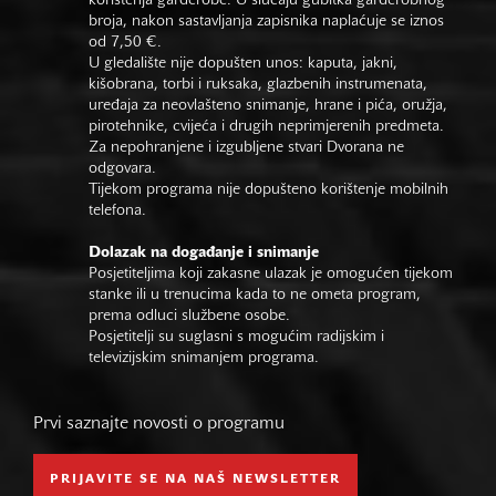
korištenja garderobe. U slučaju gubitka garderobnog
broja, nakon sastavljanja zapisnika naplaćuje se iznos
od 7,50 €.
U gledalište nije dopušten unos: kaputa, jakni,
kišobrana, torbi i ruksaka, glazbenih instrumenata,
uređaja za neovlašteno snimanje, hrane i pića, oružja,
pirotehnike, cvijeća i drugih neprimjerenih predmeta.
Za nepohranjene i izgubljene stvari Dvorana ne
odgovara.
Tijekom programa nije dopušteno korištenje mobilnih
telefona.
Dolazak na događanje i snimanje
Posjetiteljima koji zakasne ulazak je omogućen tijekom
stanke ili u trenucima kada to ne ometa program,
prema odluci službene osobe.
Posjetitelji su suglasni s mogućim radijskim i
televizijskim snimanjem programa.
Prvi saznajte novosti o programu
PRIJAVITE SE NA NAŠ NEWSLETTER