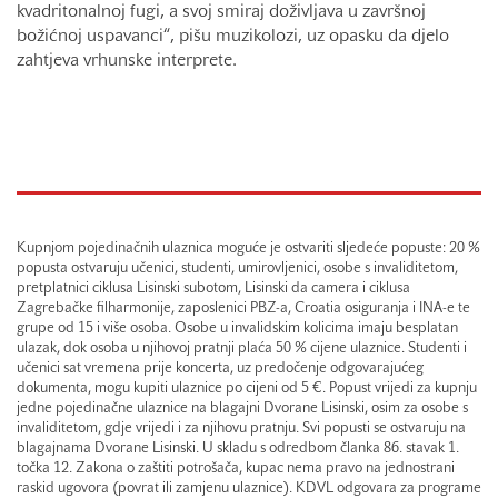
kvadritonalnoj fugi, a svoj smiraj doživljava u završnoj
božićnoj uspavanci“, pišu muzikolozi, uz opasku da djelo
zahtjeva vrhunske interprete.
Kupnjom pojedinačnih ulaznica moguće je ostvariti sljedeće popuste: 20 %
popusta ostvaruju učenici, studenti, umirovljenici, osobe s invaliditetom,
pretplatnici ciklusa Lisinski subotom, Lisinski da camera i ciklusa
Zagrebačke filharmonije, zaposlenici PBZ-a, Croatia osiguranja i INA-e te
grupe od 15 i više osoba. Osobe u invalidskim kolicima imaju besplatan
ulazak, dok osoba u njihovoj pratnji plaća 50 % cijene ulaznice. Studenti i
učenici sat vremena prije koncerta, uz predočenje odgovarajućeg
dokumenta, mogu kupiti ulaznice po cijeni od 5 €. Popust vrijedi za kupnju
jedne pojedinačne ulaznice na blagajni Dvorane Lisinski, osim za osobe s
invaliditetom, gdje vrijedi i za njihovu pratnju. Svi popusti se ostvaruju na
blagajnama Dvorane Lisinski. U skladu s odredbom članka 86. stavak 1.
točka 12. Zakona o zaštiti potrošača, kupac nema pravo na jednostrani
raskid ugovora (povrat ili zamjenu ulaznice). KDVL odgovara za programe