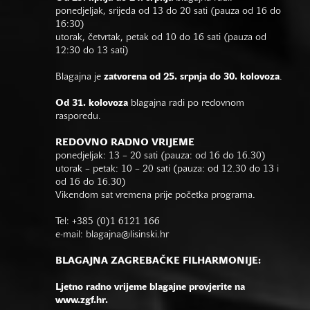
ponedjeljak, srijeda od 13 do 20 sati (pauza od 16 do
16:30)
utorak, četvrtak, petak od 10 do 16 sati (pauza od
12:30 do 13 sati)
Blagajna je
zatvorena od 25. srpnja do 30. kolovoza
.
Od 31. kolovoza
blagajna radi po redovnom
rasporedu.
REDOVNO RADNO VRIJEME
ponedjeljak: 13 – 20 sati (pauza: od 16 do 16.30)
utorak – petak: 10 – 20 sati (pauza: od 12.30 do 13 i
od 16 do 16.30)
Vikendom sat vremena prije početka programa.
Tel: +385 (0)1 6121 166
e-mail:
blagajna@lisinski.hr
BLAGAJNA ZAGREBAČKE FILHARMONIJE:
Ljetno radno vrijeme blagajne provjerite na
www.zgf.hr.