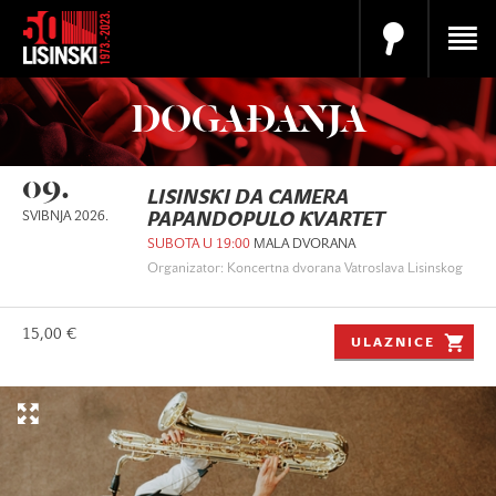
DOGAĐANJA
09.
LISINSKI DA CAMERA
SVIBNJA 2026.
PAPANDOPULO KVARTET
SUBOTA U 19:00
MALA DVORANA
Organizator: Koncertna dvorana Vatroslava Lisinskog
15,00 €
ULAZNICE