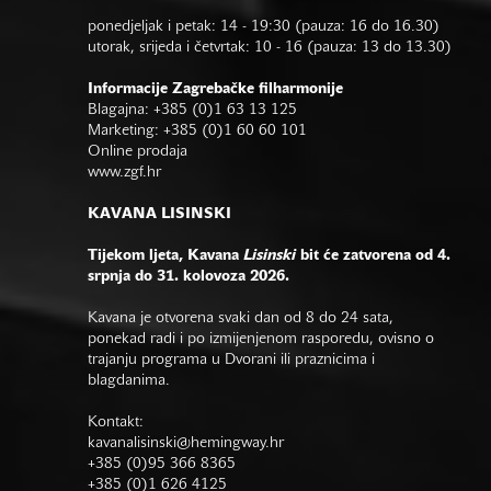
ponedjeljak i petak: 14 - 19:30 (pauza: 16 do 16.30)
utorak, srijeda i četvrtak: 10 - 16 (pauza: 13 do 13.30)
Informacije Zagrebačke filharmonije
Blagajna: +385 (0)1 63 13 125
Marketing: +385 (0)1 60 60 101
Online prodaja
www.zgf.hr
KAVANA LISINSKI
Tijekom ljeta, Kavana
Lisinski
bit će zatvorena od 4.
srpnja do 31. kolovoza 2026.
Kavana je otvorena svaki dan od 8 do 24 sata,
ponekad radi i po izmijenjenom rasporedu, ovisno o
trajanju programa u Dvorani ili praznicima i
blagdanima.
Kontakt:
kavanalisinski@hemingway.hr
+385 (0)95 366 8365
+385 (0)1 626 4125