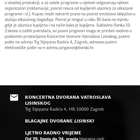
u vlastitoj produkciji, a za ostale programe u cijelosti odgovaraju njihovi
organizatori (reklamacije, povrat novca od kupljenih ulaznica za otkazane
programe i sl.). Kupac može ostvariti pravo na povrat sredstava isključivo u
slučaju otkazanog događaja. Povrat je moguć u roku 30 dana na mjestu
gdje je ulaznica kupljena i na način kako je kupljena. Sukladno članku 10.
Zakona o zaštiti potrošača, svi pisani prigovori mogu se predati osobno u
poslovnim prostorijama Koncertne dvorane Vatroslava Lisinskog, putem
pošte na adresu Trg Stjepana Radića 4, Zagreb, odnosno putem
elektroničke pošte na e-adresu prigovor@lisinski.hr.
KONCERTNA DVORANA VATROSLAVA
LISINSKOG
Trg Stjepana Radića 4, HR-10000 Zagreb
BLAGAJNE DVORANE
LISINSKI
LJETNO RADNO VRIJEME
Od 29. lipnja do 24. srpnja
blagajna radi: