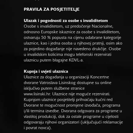
PRAVILA ZA POSJETITELJE
Ulazak i pogodnosti za osobe s invaliditetom
Osobe s invaliditetom, uz predočenje Nacionalne,
odnosno Europske iskaznice za osobe s invaliditetom,
ostvaruju 50 % popusta na cijenu odabrane kategorije
ulaznice, kao i jedna osoba u njihovoj pratnji, osim ako
za pojedino događanje nije navedeno drukčije. Osobe
u invalidskim kolicima mogu telefonski rezervirati
ulaznicu putem blagajne KDVL-a.
Kupnja i uvjeti ulaznica
Ulaznice za događanja u organizaciji Koncertne
dvorane Vatroslava Lisinskog dostupne su online
isključivo putem službene stranice
www.lisinski.hr.
Ulaznice nije moguće rezervirati.
Kupnjom ulaznice posjetitelji prihvaćaju kućni red
Dvorane te mogućnost promjene izvođača, programa
i/ili termina izvedbe. Dvorana odgovara za programe u
vlastitoj produkciji, dok za ostale programe u cijelosti
odgovaraju njihovi organizatori (uključujući reklamacije
i povrat novca).