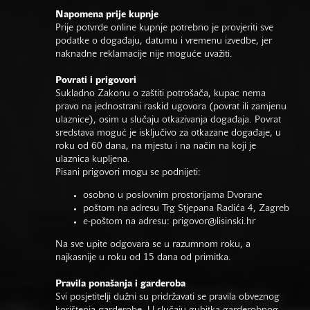
Napomena prije kupnje
Prije potvrde online kupnje potrebno je provjeriti sve
podatke o događaju, datumu i vremenu izvedbe, jer
naknadne reklamacije nije moguće uvažiti.
Povrati i prigovori
Sukladno Zakonu o zaštiti potrošača, kupac nema
pravo na jednostrani raskid ugovora (povrat ili zamjenu
ulaznice), osim u slučaju otkazivanja događaja. Povrat
sredstava moguć je isključivo za otkazane događaje, u
roku od 60 dana, na mjestu i na način na koji je
ulaznica kupljena.
Pisani prigovori mogu se podnijeti:
osobno u poslovnim prostorijama Dvorane
poštom na adresu Trg Stjepana Radića 4, Zagreb
e-poštom na adresu:
prigovor@lisinski.hr
Na sve upite odgovara se u razumnom roku, a
najkasnije u roku od 15 dana od primitka.
Pravila ponašanja i garderoba
Svi posjetitelji dužni su pridržavati se pravila obveznog