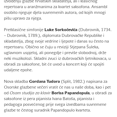
izvođenju glazbe hrvatskih skladatelja, ali i klasičnog
repertoara u aranžmanima za kvartet saksofona. Ansambl
osobito njeguje djela suvremenih autora, od kojih mnogi
pišu upravo za njega.
Pretklasične simfonije
Luke Sorkočevića
(Dubrovnik, 1734.
– Dubrovnik, 1789.), diplomata Dubrovačke Republike i
skladatelja, zbog svoje vedrine i ljepote i danas su često na
repertoaru. Obično se čuju u reviziji Stjepana Šuleka,
uglavnom uspjeloj, ali ponegdje i previše slobodnoj, drže
neki muzikolozi. Skladni zvuci iz dubrovačkih ljetnikovaca, u
obradi za saksofone, bit će uvod u koncert koji će spojiti
udaljene epohe.
Nova skladba
Gordana Tudora
(Split, 1982.) napisana za
Osorske glazbene večeri vratit će nas u naše doba, kao i pet
od
Osam studija za klavir
Borisa Papandopula
, u obradi za
saksofone iz pera pijanista Ivana Batoša, pijanista i
pedagoga posvećenog prije svega izvedbama suvremene
glazbe te čestog suradnik Papandopulo kvarteta.