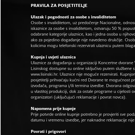
PRAVILA ZA POSJETITELJE
Ulazak i pogodnosti za osobe s invaliditetom
Osobe s invaliditetom, uz predočenje Nacionalne, odno
iskaznice za osobe s invaliditetom, ostvaruju 50 % popus
odabrane kategorije ulaznice, kao i jedna osoba u njihovo
ako za pojedino događanje nije navedeno drukčije. Osob
kolicima mogu telefonski rezervirati ulaznicu putem bla
Kupnja i uvjeti ulaznica
Ulaznice za događanja u organizaciji Koncertne dvorane 
Lisinskog dostupne su online isključivo putem službene s
www.lisinski.hr.
Ulaznice nije moguće rezervirati. Kupnjo
posjetitelji prihvaćaju kućni red Dvorane te mogućnost 
izvođača, programa i/ili termina izvedbe. Dvorana odgo
u vlastitoj produkciji, dok za ostale programe u cijelosti 
organizatori (uključujući reklamacije i povrat novca).
Napomena prije kupnje
Prije potvrde online kupnje potrebno je provjeriti sve po
datumu i vremenu izvedbe, jer naknadne reklamacije nije
Povrati i prigovori