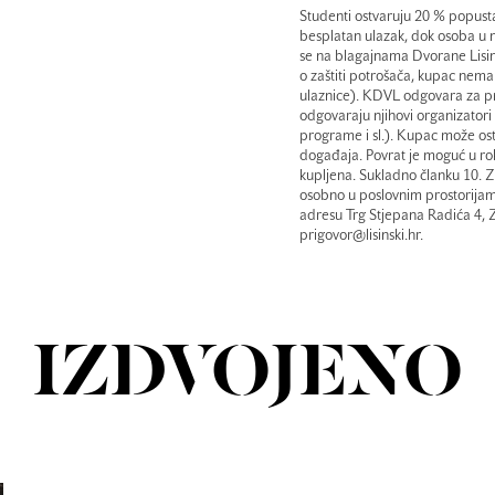
Studenti ostvaruju 20 % popusta
besplatan ulazak, dok osoba u nj
se na blagajnama Dvorane Lisin
o zaštiti potrošača, kupac nema
ulaznice). KDVL odgovara za pro
odgovaraju njihovi organizatori
programe i sl.). Kupac može ostv
događaja. Povrat je moguć u rok
kupljena. Sukladno članku 10. Za
osobno u poslovnim prostorijam
adresu Trg Stjepana Radića 4, 
prigovor@lisinski.hr.
IZDVOJENO