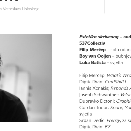
 Vatroslava Lisinskog
Estetika skrivenog
– audi
537Collectiv
Filip Merčep –
solo udara
Boy van Ooijen
– bubnjevi
Luka Batista
– svjetla
Filip Merčep:
What’s Wro
DigitalTwin:
CmdShift1
Iannis Xenakis;
Rebonds 
Joseph Schwantner:
Veloc
Dubravko Detoni:
Graphi
Gordan Tudor:
Snare, Yo
svjetla
Srđan Dedić:
Frenzy
, za 
DigitalTwin:
B7