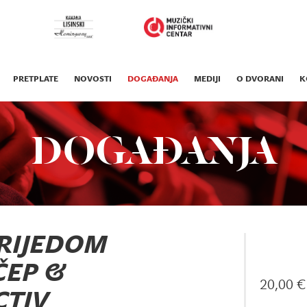
PRETPLATE
NOVOSTI
DOGAĐANJA
MEDIJI
O DVORANI
K
DOGAĐANJA
SRIJEDOM
ČEP &
20,00 €
CTIV