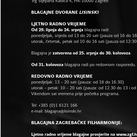
Trg Stjepana Radića 4, HR-10000 Zagreb
BLAGAJNE DVORANE
LISINSKI
LJETNO RADNO VRIJEME
Od 29. lipnja do 24. srpnja
blagajna radi:
ponedjeljak, srijeda od 13 do 20 sati (pauza od 16 do 1
utorak, četvrtak, petak od 10 do 16 sati (pauza od 12:30
Blagajna je
zatvorena od 25. srpnja do 30. kolovoza
.
Od 31. kolovoza
blagajna radi po redovnom rasporedu.
REDOVNO RADNO VRIJEME
ponedjeljak: 13 – 20 sati (pauza: od 16 do 16.30)
utorak – petak: 10 – 20 sati (pauza: od 12.30 do 13 i o
Vikendom sat vremena prije početka programa.
Tel: +385 (0)1 6121 166
e-mail:
blagajna@lisinski.hr
BLAGAJNA ZAGREBAČKE FILHARMONIJE:
Ljetno radno vrijeme blagajne provjerite na www.zgf.h