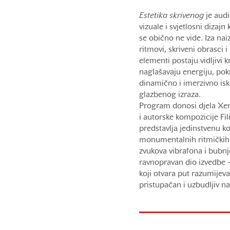
Estetika skrivenog
je audi
vizuale i svjetlosni dizajn
se obično ne vide. Iza nai
ritmovi, skriveni obrasci i
elementi postaju vidljivi k
naglašavaju energiju, pokr
dinamično i imerzivno isk
glazbenog izraza.
Program donosi djela Xen
i autorske kompozicije Fil
predstavlja jedinstvenu ko
monumentalnih ritmičkih s
zvukova vibrafona i bubnje
ravnopravan dio izvedbe –
koji otvara put razumijev
pristupačan i uzbudljiv na