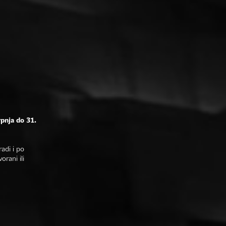
rpnja do 31.
adi i po
rani ili