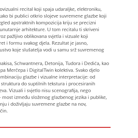
ovizualni recital koji spaja udaraljke, elektroniku,
 kako bi publici otkrio slojeve suvremene glazbe koji
zgled apstraktnih kompozicija kriju se precizni
 unutarnje arhitekture. U tom recitalu ti skriveni
roz pažljivo oblikovana svjetla i vizuale koji
et i formu svakog djela. Rezultat je jasno,
ustvo koje slušatelja vodi u samu srž suvremenog
akisa, Schwantnera, Detonija, Tudora i Dedića, kao
ipa Merčepa i DigitalTwin kolektiva. Svako djelo
mbinaciju glazbe i vizualne interpretacije: od
truktura do suptilnih tekstura i procesiranih
va. Vizuali i svjetlo nisu scenografija, nego
 most između složenog glazbenog jezika i publike,
anju i doživljaju suvremene glazbe na nov,
čin.