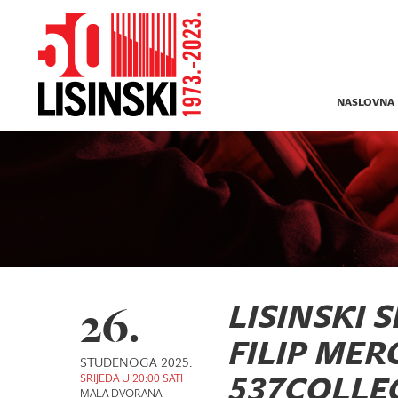
NASLOVNA
26.
LISINSKI 
FILIP MER
STUDENOGA 2025.
SRIJEDA U 20:00 SATI
537COLLE
MALA DVORANA