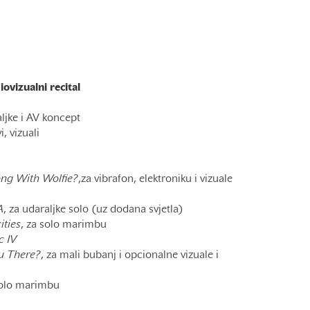
ovizualni recital
ljke i AV koncept
, vizuali
ng With Wolfie?
,za vibrafon, elektroniku i vizuale
A
, za udaraljke solo (uz dodana svjetla)
ities
, za solo marimbu
c IV
u There?
, za mali bubanj i opcionalne vizuale i
solo marimbu