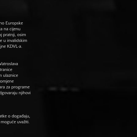
sno Europske
ta na cijenu
j pratnji, osim
e u invalidskim
gajne KDVL-a.
Vatroslava
tranice
m ulaznice
promjene
vara za programe
odgovaraju njihovi
datke o događaju,
 moguće uvažiti.