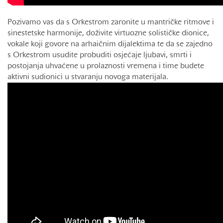
Pozivamo vas da s Orkestrom zaronite u mantričke ritmove i
sinestetske harmonije, doživite virtuozne solističke dionice,
vokale koji govore na arhaičnim dijalektima te da se zajedno
s Orkestrom usudite probuditi osjećaje ljubavi, smrti i
postojanja uhvaćene u prolaznosti vremena i time budete
aktivni sudionici u stvaranju novoga materijala.