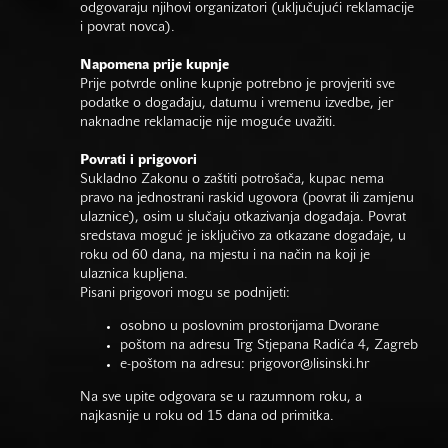
odgovaraju njihovi organizatori (uključujući reklamacije
i povrat novca).
Napomena prije kupnje
Prije potvrde online kupnje potrebno je provjeriti sve
podatke o događaju, datumu i vremenu izvedbe, jer
naknadne reklamacije nije moguće uvažiti.
Povrati i prigovori
Sukladno Zakonu o zaštiti potrošača, kupac nema
pravo na jednostrani raskid ugovora (povrat ili zamjenu
ulaznice), osim u slučaju otkazivanja događaja. Povrat
sredstava moguć je isključivo za otkazane događaje, u
roku od 60 dana, na mjestu i na način na koji je
ulaznica kupljena.
Pisani prigovori mogu se podnijeti:
osobno u poslovnim prostorijama Dvorane
poštom na adresu Trg Stjepana Radića 4, Zagreb
e-poštom na adresu:
prigovor@lisinski.hr
Na sve upite odgovara se u razumnom roku, a
najkasnije u roku od 15 dana od primitka.