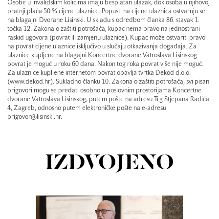
Osobe u invalidskim kolicima imaju besplatan ulazak, dok osoba u njihovoj
pratnji plaća 50 % cijene ulaznice. Popusti na cijene ulaznica ostvaruju se
na blagajni Dvorane Lisinski. U skladu s odredbom članka 86. stavak 1.
točka 12. Zakona o zaštiti potrošača, kupac nema pravo na jednostrani
raskid ugovora (povrat ili zamjenu ulaznice). Kupac može ostvariti pravo
na povrat cijene ulaznice isključivo u slučaju otkazivanja događaja. Za
ulaznice kupljene na blagajni Koncertne dvorane Vatroslava Lisinskog
povrat je moguć u roku 60 dana. Nakon tog roka povrat više nije moguć.
Za ulaznice kupljene internetom povrat obavlja tvrtka Dekod d.o.o.
(www.dekod.hr). Sukladno članku 10. Zakona o zaštiti potrošača, svi pisani
prigovori mogu se predati osobno u poslovnim prostorijama Koncertne
dvorane Vatroslava Lisinskog, putem pošte na adresu Trg Stjepana Radića
4, Zagreb, odnosno putem elektroničke pošte na e-adresu
prigovor@lisinski.hr.
IZDVOJENO