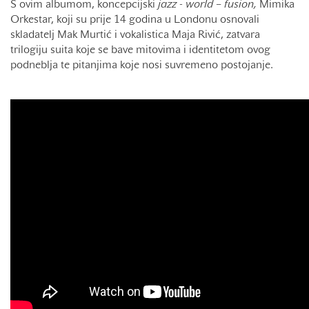
S ovim albumom, koncepcijski
jazz - world – fusion,
Mimika
Orkestar, koji su prije 14 godina u Londonu osnovali
skladatelj Mak Murtić i vokalistica Maja Rivić, zatvara
trilogiju suita koje se bave mitovima i identitetom ovog
podneblja te pitanjima koje nosi suvremeno postojanje.