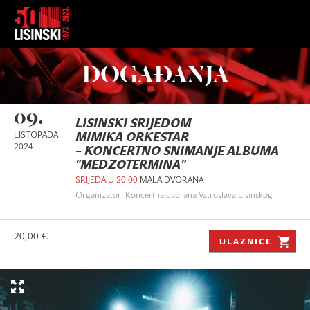
DOGAĐANJA
09.
LISINSKI SRIJEDOM
LISTOPADA
MIMIKA ORKESTAR
2024.
– KONCERTNO SNIMANJE ALBUMA
"MEDZOTERMINA"
SRIJEDA U 20:00
MALA DVORANA
Organizator: Koncertna dvorana Vatroslava Lisinskog
20,00 €
ULAZNICE