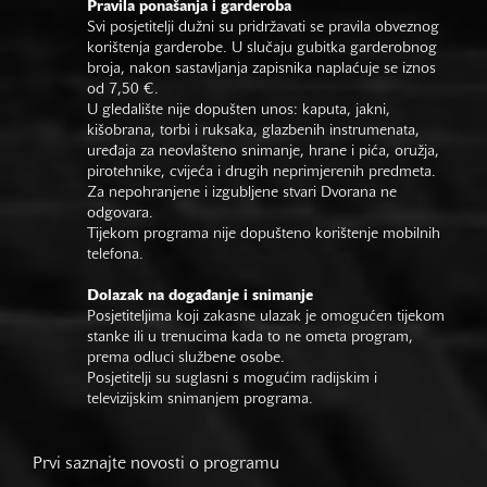
Pravila ponašanja i garderoba
Svi posjetitelji dužni su pridržavati se pravila obveznog
korištenja garderobe. U slučaju gubitka garderobnog
broja, nakon sastavljanja zapisnika naplaćuje se iznos
od 7,50 €.
U gledalište nije dopušten unos: kaputa, jakni,
kišobrana, torbi i ruksaka, glazbenih instrumenata,
uređaja za neovlašteno snimanje, hrane i pića, oružja,
pirotehnike, cvijeća i drugih neprimjerenih predmeta.
Za nepohranjene i izgubljene stvari Dvorana ne
odgovara.
Tijekom programa nije dopušteno korištenje mobilnih
telefona.
Dolazak na događanje i snimanje
Posjetiteljima koji zakasne ulazak je omogućen tijekom
stanke ili u trenucima kada to ne ometa program,
prema odluci službene osobe.
Posjetitelji su suglasni s mogućim radijskim i
televizijskim snimanjem programa.
Prvi saznajte novosti o programu