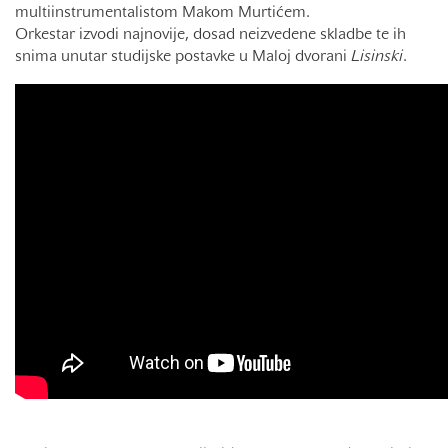
multiinstrumentalistom Makom Murtićem.
Orkestar izvodi najnovije, dosad neizvedene skladbe te ih
snima unutar studijske postavke u Maloj dvorani
Lisinski
.