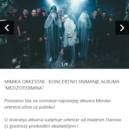
1
/
8
MIMIKA ORKESTAR - KONCERTNO SNIMANJE ALBUMA
"MEDZOTERMINA"
Pozivamo Vas na snimanje najnovijeg albuma Mimika
orkestra uživo uz publiku!
U stvaranju albuma sudjeluje orkestar od dvadeset članova
(s gostima) predvođen skladateljem i