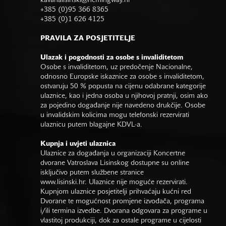
kavanalisinski@hemingway.hr
+385 (0)95 366 8365
+385 (0)1 626 4125
PRAVILA ZA POSJETITELJE
Ulazak i pogodnosti za osobe s invaliditetom
Osobe s invaliditetom, uz predočenje Nacionalne,
odnosno Europske iskaznice za osobe s invaliditetom,
ostvaruju 50 % popusta na cijenu odabrane kategorije
ulaznice, kao i jedna osoba u njihovoj pratnji, osim ako
za pojedino događanje nije navedeno drukčije. Osobe
u invalidskim kolicima mogu telefonski rezervirati
ulaznicu putem blagajne KDVL-a.
Kupnja i uvjeti ulaznica
Ulaznice za događanja u organizaciji Koncertne
dvorane Vatroslava Lisinskog dostupne su online
isključivo putem službene stranice
www.lisinski.hr.
Ulaznice nije moguće rezervirati.
Kupnjom ulaznice posjetitelji prihvaćaju kućni red
Dvorane te mogućnost promjene izvođača, programa
i/ili termina izvedbe. Dvorana odgovara za programe u
vlastitoj produkciji, dok za ostale programe u cijelosti