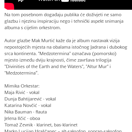
Na tom posebnom događaju publika će doživjeti ne samo
glazbu i njezinu inspiraciju nego i tehnički aspekt snimanja
albuma s cijelim orkestrom.
Autor glazbe Mak Murtić kaže da je album nastavak vizija
nepostojećih mjesta na obalama istočnog Jadrana i dubokog
srca kontinenta. "Medzotermina" označava (pomorsko)
mjesto između dviju krajnosti, čime završava trilogija
"Divinities of the Earth and the Waters", "Altur Mur" i
"Medzotermina“.
Mimika Orkestar:
Maja Rivić - vokal
Dunja Bahtijarević - vokal
Katarina Novčić - vokal
Nika Bauman - flauta
Jelena Ilčić - oboa
Tomaž Zevnik - klarinet, bas-klarinet
Marko Lucijan Hraščanec – alt-saksofon, sopran-saksofon