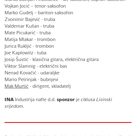
Vojkan Jocić – tenor-saksofon
Marko Gudelj – bariton-saksofon
Zvonimir Bajević - truba
Valdemar Kušan - truba
Mate Picukarić - truba
Matija Mlakar - trombon
Jurica Rukljić - trombon
Joe Kaplowitz - tuba
Josip Šustić - klasična gitara, električna gitara
Viktor Slamnig - električni bas
Nenad Kovačić - udaraljke
Mario Petrinjak - bubnjevi
Mak Murtić
- dirigent, skladatelj
INA
Industrija nafte d.d.
sponzor
je ciklusa
Lisinski
srijedom
.