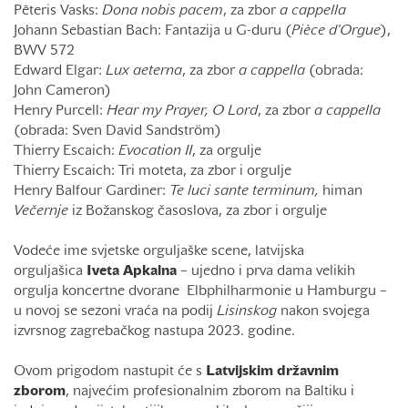
Pēteris Vasks:
Dona nobis pacem
, za zbor
a cappella
Johann Sebastian Bach: Fantazija u G-duru (
Pièce d'Orgue
),
BWV 572
Edward Elgar:
Lux aeterna
, za zbor
a cappella
(obrada:
John Cameron)
Henry Purcell:
Hear my Prayer, O Lord
, za zbor
a cappella
(obrada: Sven David Sandström)
Thierry Escaich:
Evocation II
, za orgulje
Thierry Escaich: Tri moteta, za zbor i orgulje
Henry Balfour Gardiner:
Te luci sante terminum,
himan
Večernje
iz Božanskog časoslova, za zbor i orgulje
Vodeće ime svjetske orguljaške scene, latvijska
orguljašica
Iveta Apkalna
– ujedno i prva dama velikih
orgulja koncertne dvorane Elbphilharmonie u Hamburgu –
u novoj se sezoni vraća na podij
Lisinskog
nakon svojega
izvrsnog zagrebačkog nastupa 2023. godine.
Ovom prigodom nastupit će s
Latvijskim državnim
zborom
, najvećim profesionalnim zborom na Baltiku i