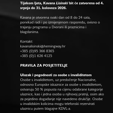
Tijekom ljeta, Kavana
Lisinski
bit će zatvorena od 4.
srpnja do 31. kolovoza 2026.
Kavana je otvorena svaki dan od 8 do 24 sata,
ponekad radi i po izmijenjenom rasporedu, ovisno o
trajanju programa u Dvorani ili praznicima i
blagdanima.
Kontakt:
kavanalisinski@hemingway.hr
+385 (0)95 366 8365
+385 (0)1 626 4125
PRAVILA ZA POSJETITELJE
Ulazak i pogodnosti za osobe s invaliditetom
Osobe s invaliditetom, uz predočenje Nacionalne,
odnosno Europske iskaznice za osobe s invaliditetom,
ostvaruju 50 % popusta na cijenu odabrane kategorije
ulaznice, kao i jedna osoba u njihovoj pratnji, osim ako
za pojedino događanje nije navedeno drukčije. Osobe
u invalidskim kolicima mogu telefonski rezervirati
ulaznicu putem blagajne KDVL-a.