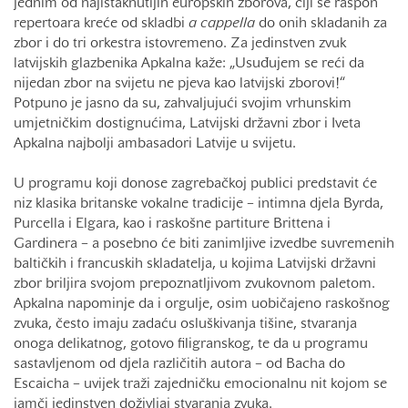
jednim od najistaknutijih europskih zborova, čiji se raspon
repertoara kreće od skladbi
a cappella
do onih skladanih za
zbor i do tri orkestra istovremeno. Za jedinstven zvuk
latvijskih glazbenika Apkalna kaže: „Usuđujem se reći da
nijedan zbor na svijetu ne pjeva kao latvijski zborovi!“
Potpuno je jasno da su, zahvaljujući svojim vrhunskim
umjetničkim dostignućima, Latvijski državni zbor i Iveta
Apkalna najbolji ambasadori Latvije u svijetu.
U programu koji donose zagrebačkoj publici predstavit će
niz klasika britanske vokalne tradicije – intimna djela Byrda,
Purcella i Elgara, kao i raskošne partiture Brittena i
Gardinera – a posebno će biti zanimljive izvedbe suvremenih
baltičkih i francuskih skladatelja, u kojima Latvijski državni
zbor briljira svojom prepoznatljivom zvukovnom paletom.
Apkalna napominje da i orgulje, osim uobičajeno raskošnog
zvuka, često imaju zadaću osluškivanja tišine, stvaranja
onoga delikatnog, gotovo filigranskog, te da u programu
sastavljenom od djela različitih autora – od Bacha do
Escaicha – uvijek traži zajedničku emocionalnu nit kojom se
jamči jedinstven doživljaj stvaranja zvuka.