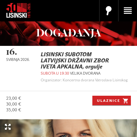
DOGAĐANJA
16.
LISINSKI SUBOTOM
SVIBNJA 2026.
LATVIJSKI DRŽAVNI ZBOR
IVETA APKALNA, orgulje
SUBOTA U 19:30
VELIKA DVORANA
Organizator: Koncertna dvorana Vatroslava Lisinskog
23,00 €
ULAZNICE
30,00 €
35,00 €