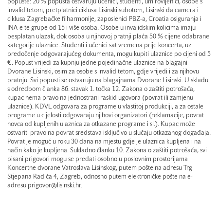
popuste: 20 % popusta ostvaruju učenici, studenti, umirovljenici, osobe s
invaliditetom, pretplatnici ciklusa Lisinski subotom, Lisinski da camera i
ciklusa Zagrebačke filharmonije, zaposlenici PBZ-a, Croatia osiguranja i
INA-e te grupe od 15 i više osoba. Osobe u invalidskim kolicima imaju
besplatan ulazak, dok osoba u njihovoj pratnji plaća 50 % cijene odabrane
kategorije ulaznice. Studenti i učenici sat vremena prije koncerta, uz
predočenje odgovarajućeg dokumenta, mogu kupiti ulaznice po cijeni od 5
€. Popust vrijedi za kupnju jedne pojedinačne ulaznice na blagajni
Dvorane Lisinski, osim za osobe s invaliditetom, gdje vrijedi i za njihovu
pratnju. Svi popusti se ostvaruju na blagajnama Dvorane Lisinski. U skladu
s odredbom članka 86. stavak 1. točka 12. Zakona o zaštiti potrošača,
kupac nema pravo na jednostrani raskid ugovora (povrat ili zamjenu
ulaznice). KDVL odgovara za programe u vlastitoj produkciji, a za ostale
programe u cijelosti odgovaraju njihovi organizatori (reklamacije, povrat
novca od kupljenih ulaznica za otkazane programe i sl.). Kupac može
ostvariti pravo na povrat sredstava isključivo u slučaju otkazanog događaja.
Povrat je moguć u roku 30 dana na mjestu gdje je ulaznica kupljena i na
način kako je kupljena. Sukladno članku 10. Zakona o zaštiti potrošača, svi
pisani prigovori mogu se predati osobno u poslovnim prostorijama
Koncertne dvorane Vatroslava Lisinskog, putem pošte na adresu Trg
Stjepana Radića 4, Zagreb, odnosno putem elektroničke pošte na e-
adresu prigovor@lisinski.hr.