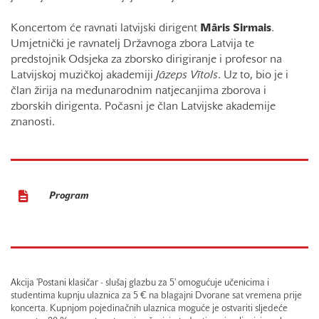
Koncertom će ravnati latvijski dirigent
Māris Sirmais
.
Umjetnički je ravnatelj Državnoga zbora Latvija te
predstojnik Odsjeka za zborsko dirigiranje i profesor na
Latvijskoj muzičkoj akademiji
Jāzeps Vītols
. Uz to, bio je i
član žirija na međunarodnim natjecanjima zborova i
zborskih dirigenta. Počasni je član Latvijske akademije
znanosti.
Program
Akcija 'Postani klasičar - slušaj glazbu za 5' omogućuje učenicima i
studentima kupnju ulaznica za 5 € na blagajni Dvorane sat vremena prije
koncerta. Kupnjom pojedinačnih ulaznica moguće je ostvariti sljedeće