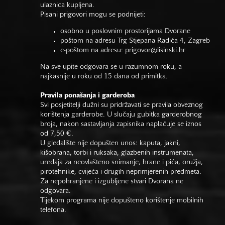
ulaznica kupljena.
Pisani prigovori mogu se podnijeti:
osobno u poslovnim prostorijama Dvorane
poštom na adresu Trg Stjepana Radića 4, Zagreb
e-poštom na adresu:
prigovor@lisinski.hr
Na sve upite odgovara se u razumnom roku, a
najkasnije u roku od 15 dana od primitka.
Pravila ponašanja i garderoba
Svi posjetitelji dužni su pridržavati se pravila obveznog
korištenja garderobe. U slučaju gubitka garderobnog
broja, nakon sastavljanja zapisnika naplaćuje se iznos
od 7,50 €.
U gledalište nije dopušten unos: kaputa, jakni,
kišobrana, torbi i ruksaka, glazbenih instrumenata,
uređaja za neovlašteno snimanje, hrane i pića, oružja,
pirotehnike, cvijeća i drugih neprimjerenih predmeta.
Za nepohranjene i izgubljene stvari Dvorana ne
odgovara.
Tijekom programa nije dopušteno korištenje mobilnih
telefona.