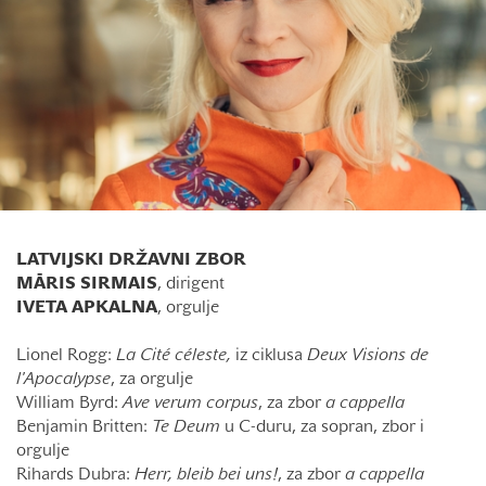
LATVIJSKI DRŽAVNI ZBOR
MĀRIS SIRMAIS
, dirigent
IVETA APKALNA
, orgulje
Lionel Rogg:
La Cité céleste,
iz ciklusa
Deux Visions de
l'Apocalypse
, za orgulje
William Byrd:
Ave verum
corpus
, za zbor
a cappella
Benjamin Britten:
Te Deum
u C-duru, za sopran, zbor i
orgulje
Rihards Dubra:
Herr, bleib bei uns!
, za zbor
a cappella