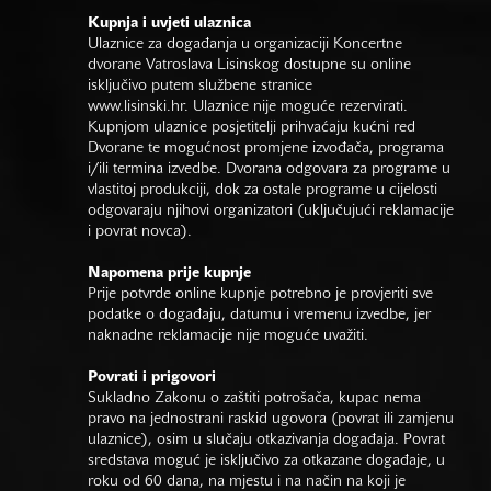
Kupnja i uvjeti ulaznica
Ulaznice za događanja u organizaciji Koncertne
dvorane Vatroslava Lisinskog dostupne su online
isključivo putem službene stranice
www.lisinski.hr.
Ulaznice nije moguće rezervirati.
Kupnjom ulaznice posjetitelji prihvaćaju kućni red
Dvorane te mogućnost promjene izvođača, programa
i/ili termina izvedbe. Dvorana odgovara za programe u
vlastitoj produkciji, dok za ostale programe u cijelosti
odgovaraju njihovi organizatori (uključujući reklamacije
i povrat novca).
Napomena prije kupnje
Prije potvrde online kupnje potrebno je provjeriti sve
podatke o događaju, datumu i vremenu izvedbe, jer
naknadne reklamacije nije moguće uvažiti.
Povrati i prigovori
Sukladno Zakonu o zaštiti potrošača, kupac nema
pravo na jednostrani raskid ugovora (povrat ili zamjenu
ulaznice), osim u slučaju otkazivanja događaja. Povrat
sredstava moguć je isključivo za otkazane događaje, u
roku od 60 dana, na mjestu i na način na koji je