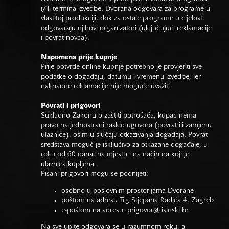
i/ili termina izvedbe. Dvorana odgovara za programe u
vlastitoj produkciji, dok za ostale programe u cijelosti
odgovaraju njihovi organizatori (uključujući reklamacije
i povrat novca).
Napomena prije kupnje
Prije potvrde online kupnje potrebno je provjeriti sve
podatke o događaju, datumu i vremenu izvedbe, jer
naknadne reklamacije nije moguće uvažiti.
Povrati i prigovori
Sukladno Zakonu o zaštiti potrošača, kupac nema
pravo na jednostrani raskid ugovora (povrat ili zamjenu
ulaznice), osim u slučaju otkazivanja događaja. Povrat
sredstava moguć je isključivo za otkazane događaje, u
roku od 60 dana, na mjestu i na način na koji je
ulaznica kupljena.
Pisani prigovori mogu se podnijeti:
osobno u poslovnim prostorijama Dvorane
poštom na adresu Trg Stjepana Radića 4, Zagreb
e-poštom na adresu:
prigovor@lisinski.hr
Na sve upite odgovara se u razumnom roku, a