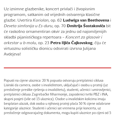
Uz iznimne glazbenike, koncert privlači i živopisnim
programom, satkanim od vrijednih ostvarenja klasične
glazbe. Uvertira
Koriolan
, op. 62
Ludwiga van Beethovena
i
Deveta simfonija u Es-duru
, op. 70
Dmitrija Šostakoviča
bit
će raskošno ornamentiran okvir za jednu od najomiljenijih
skladbi pijanističkoga repertoara –
Koncert za glasovir i
orkestar u b-molu
, op. 23
Petra Iljiča Čajkovskog
, čiju će
virtuoznu solističku dionicu odsvirati izvrsna Julijana
Avdejeva!
Popusti na cijene ulaznica: 20 % popusta ostvaruju pretplatnici ciklusa
Lisinski da camera, osobe s invaliditetom, uključujući i osobu u pratnji (uz
predočenje preslike rješenja o invaliditetu), studenti, učenici i umirovljenici,
pretplatnici ciklusa Zagrebačke filharmonije, zaposlenici tvrtki PBZ i INA,
skupni posjeti (više od 15 ulaznica). Osobe u invalidskim kolicima imaju
besplatan ulazak, dok osoba u njihovoj pratnji plaća 50 % cijene odabrane
kategorije ulaznice. Studenti i učenici sat vremena prije koncerta, uz
predočenje odgovarajućeg dokumenta, mogu kupiti ulaznice po cijeni od 5