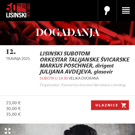
DOGAĐANJA
12.
LISINSKI SUBOTOM
TRAVNJA 2025.
ORKESTAR TALIJANSKE ŠVICARSKE
MARKUS POSCHNER, dirigent
JULIJANA AVDEJEVA, glasovir
SUBOTA U 19:30
VELIKA DVORANA
Organizator: Koncertna dvorana Vatroslava Lisinskog
23,00 €
ULAZNICE
30,00 €
35,00 €