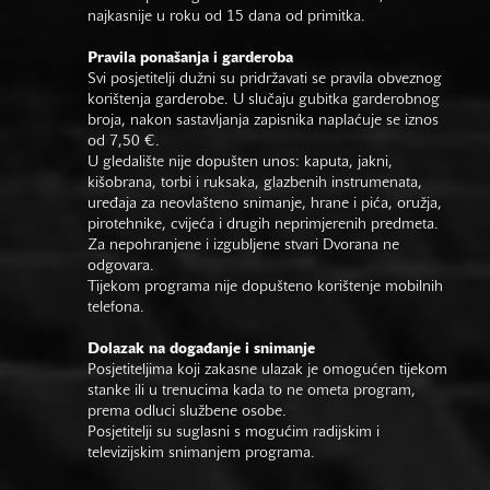
najkasnije u roku od 15 dana od primitka.
Pravila ponašanja i garderoba
Svi posjetitelji dužni su pridržavati se pravila obveznog
korištenja garderobe. U slučaju gubitka garderobnog
broja, nakon sastavljanja zapisnika naplaćuje se iznos
od 7,50 €.
U gledalište nije dopušten unos: kaputa, jakni,
kišobrana, torbi i ruksaka, glazbenih instrumenata,
uređaja za neovlašteno snimanje, hrane i pića, oružja,
pirotehnike, cvijeća i drugih neprimjerenih predmeta.
Za nepohranjene i izgubljene stvari Dvorana ne
odgovara.
Tijekom programa nije dopušteno korištenje mobilnih
telefona.
Dolazak na događanje i snimanje
Posjetiteljima koji zakasne ulazak je omogućen tijekom
stanke ili u trenucima kada to ne ometa program,
prema odluci službene osobe.
Posjetitelji su suglasni s mogućim radijskim i
televizijskim snimanjem programa.