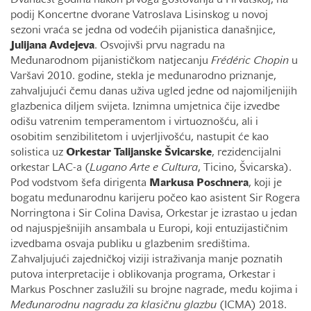
Dvanaest godina nakon prvoga gostovanja u Hrvatskoj, na
podij Koncertne dvorane Vatroslava Lisinskog u novoj
sezoni vraća se jedna od vodećih pijanistica današnjice,
Julijana Avdejeva
. Osvojivši prvu nagradu na
Međunarodnom pijanističkom natjecanju
Frédéric Chopin
u
Varšavi 2010. godine, stekla je međunarodno priznanje,
zahvaljujući čemu danas uživa ugled jedne od najomiljenijih
glazbenica diljem svijeta. Iznimna umjetnica čije izvedbe
odišu vatrenim temperamentom i virtuoznošću, ali i
osobitim senzibilitetom i uvjerljivošću, nastupit će kao
solistica uz
Orkestar Talijanske Švicarske
, rezidencijalni
orkestar LAC-a (
Lugano Arte e Cultura
, Ticino, Švicarska).
Pod vodstvom šefa dirigenta
Markusa Poschnera
, koji je
bogatu međunarodnu karijeru počeo kao asistent Sir Rogera
Norringtona i Sir Colina Davisa, Orkestar je izrastao u jedan
od najuspješnijih ansambala u Europi, koji entuzijastičnim
izvedbama osvaja publiku u glazbenim središtima.
Zahvaljujući zajedničkoj viziji istraživanja manje poznatih
putova interpretacije i oblikovanja programa, Orkestar i
Markus Poschner zaslužili su brojne nagrade, među kojima i
Međunarodnu nagradu za klasičnu glazbu
(ICMA) 2018.