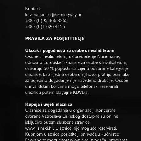
Kontakt:
kavanalisinski@hemingway.hr
+385 (0)95 366 8365
+385 (0)1 626 4125
PRAVILA ZA POSJETITELJE
Ulazak i pogodnosti za osobe s invaliditetom
Osobe s invaliditetom, uz predočenje Nacionalne,
odnosno Europske iskaznice za osobe s invaliditetom,
ostvaruju 50 % popusta na cijenu odabrane kategorije
ulaznice, kao i jedna osoba u njihovoj pratnji, osim ako
za pojedino događanje nije navedeno drukčije. Osobe
u invalidskim kolicima mogu telefonski rezervirati
ulaznicu putem blagajne KDVL-a.
Kupnja i uvjeti ulaznica
Ulaznice za događanja u organizaciji Koncertne
dvorane Vatroslava Lisinskog dostupne su online
isključivo putem službene stranice
www.lisinski.hr.
Ulaznice nije moguće rezervirati.
Kupnjom ulaznice posjetitelji prihvaćaju kućni red
Dvorane te mogućnost promjene izvođača, programa