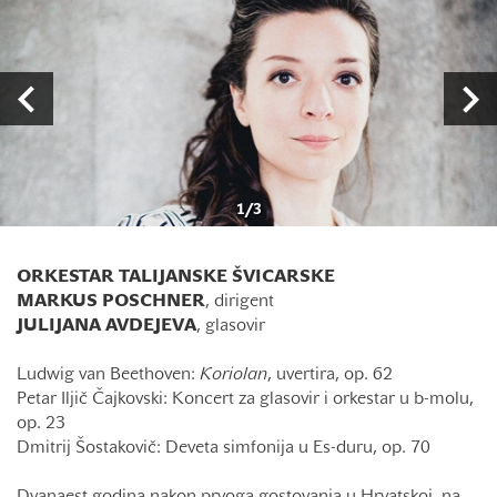
1
/
3
ORKESTAR TALIJANSKE ŠVICARSKE
MARKUS POSCHNER
, dirigent
JULIJANA AVDEJEVA
, glasovir
Ludwig van Beethoven:
Koriolan
, uvertira, op. 62
Petar Iljič Čajkovski: Koncert za glasovir i orkestar u b-molu,
op. 23
Dmitrij Šostakovič: Deveta simfonija u Es-duru, op. 70