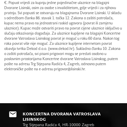
€. Popust vrijedi za kupnju jedne pojedinačne ulaznice na blagajni
Dvorane Lisinski, osim za osobe s invaliditetom, gdje vrijedi i za njihovu
pratnju. Svi popusti se ostvaruju na blagajnama Dvorane Lisinski. U skladu
s odredbom članka 86. stavak 1. točka 12. Zakona o zaštiti potrošača,
kupac nema pravo na jednostrani raskid ugovora (povrat ili zamjenu
ulaznice). Kupac može ostvariti pravo na povrat cijene ulaznice isključivo u
slučaju otkazivanja događaja. Za ulaznice kupljene na blagajni Koncertne
dvorane Vatroslava Lisinskog povrat je moguć u roku 60 dana. Nakon tog
roka povrat više nije moguć. Za ulaznice kupljene internetom povrat
obavlja tvrtka Dekod d.o.o. (www.dekod.hr). Sukladno članku 10. Zakona
o zaštiti potrošača, svi pisani prigovori mogu se predati osobno u
poslovnim prostorijama Koncertne dvorane Vatroslava Lisinskog, putem
pošte na adresu Trg Stjepana Radića 4, Zagreb, odnosno putem
elektroničke pošte na e-adresu prigovor@lisinski.hr.
KONCERTNA DVORANA VATROSLAVA
LISINSKOG
Trg Stjepana Radića 4, HR-10000 Zagreb