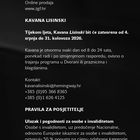
Online prodaja
www.zgf.hr
KAVANA LISINSKI
Tijekom ljeta, Kavana
Lisinski
bit će zatvorena od 4.
srpnja do 31. kolovoza 2026.
Kavana je otvorena svaki dan od 8 do 24 sata,
ponekad radi i po izmijenjenom rasporedu, ovisno o
trajanju programa u Dvorani ili praznicima i
blagdanima.
Kontakt:
kavanalisinski@hemingway.hr
+385 (0)95 366 8365
+385 (0)1 626 4125
PRAVILA ZA POSJETITELJE
Ulazak i pogodnosti za osobe s invaliditetom
Osobe s invaliditetom, uz predočenje Nacionalne,
odnosno Europske iskaznice za osobe s invaliditetom,
ostvaruju 50 % popusta na cijenu odabrane kategorije