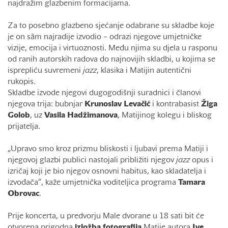
najdražim glazbenim formacijama.
Za to posebno glazbeno sjećanje odabrane su skladbe koje
je on sâm najradije izvodio – odrazi njegove umjetničke
vizije, emocija i virtuoznosti. Među njima su djela u rasponu
od ranih autorskih radova do najnovijih skladbi, u kojima se
isprepliću suvremeni
jazz
, klasika i Matijin autentični
rukopis.
Skladbe izvode njegovi dugogodišnji suradnici i članovi
njegova trija: bubnjar
Krunoslav
Levačić
i kontrabasist
Žiga
Golob
, uz
Vasila
Hadžimanova
, Matijinog kolegu i bliskog
prijatelja.
„Upravo smo kroz prizmu bliskosti i ljubavi prema Matiji i
njegovoj glazbi publici nastojali približiti njegov
jazz
opus i
izričaj koji je bio njegov osnovni habitus, kao skladatelja i
izvođača“, kaže umjetnička voditeljica programa
Tamara
Obrovac
.
Prije koncerta, u predvorju Male dvorane u 18 sati bit će
otvorena prigodna
izložba
fotografija
Matije autora
Ive