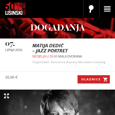
DOGAĐANJA
07.
MATIJA DEDIĆ
LIPNJA 2026.
– JAZZ PORTRET
NEDJELJA U 20:00
MALA DVORANA
Organizator: Koncertna dvorana Vatroslava Lisinskog
20,00 €
ULAZNICE