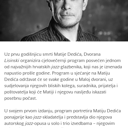
Uz prvu godišnjicu smrti Matije Dedića, Dvorana
Lisinski
organizira cjelovečernji program posvećen jednom
od najvažnijih hrvatskih
jazz
-glazbenika, koji nas je iznenada
napustio prošle godine. Program u sjećanje na Matiju
Dedića održavat će se svake godine u Maloj dvorani, uz
sudjelovanja njegovih bliskih kolega, suradnika, prijatelja i
poštovatelja koji će Matiji i njegovu nasljeđu iskazati
posebnu počast.
U svojem prvom izdanju, program portretira Matiju Dedića
ponajprije kao
jazz
-skladatelja i predstavlja dio njegova
autorskog
jazz
-opusa u solo i trio izvedbama – njegovim