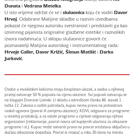
Dunata
i
Vedrana
Metelka
.
U isto vrijeme održat će se i
slušaonica
koju će voditi
Davor
Hrvoj
. Odabrane Matijine skladbe u raznim izvedbama
pokazat će njegovu autorsku svestranost i predstaviti ga kao
iznimnog pijanista originalne glazbene estetike i raznolikih
izvora nadahnuća. U sklopu slušaonice govorit će
poznavatelji Matijina autorskog i instrumentalnog rada:
Hrvoje Galler, Davor Križić, Šimun Matišić
i
Darko
Jurković
.
Osobe u invalidskim kolicima imaju besplatan ulazak, a osoba u njihovoj
pratnji ostvaruje 50 % popusta na cijenu ulaznice. Svi popusti ostvaruju se
na blagajni Dvorane Lisinski. U skladu s odredbom članka 86. stavak 1.
točka 12. Zakona o zaštiti potrošača, kupac nema pravo na jednostrani
raskid ugovora (povrat ili zamjenu ulaznice). KDVL odgovara za programe
u vlastitoj produkciji, a za ostale programe u cijelosti odgovaraju njihovi
organizatori (reklamacije, povrat novca od kupljenih ulaznica za otkazane
programe i sl.). Kupac može ostvariti pravo na povrat sredstava isključivo u
slučaju otkazanog događaja. Povrat je moguć u roku 30 dana na mjestu