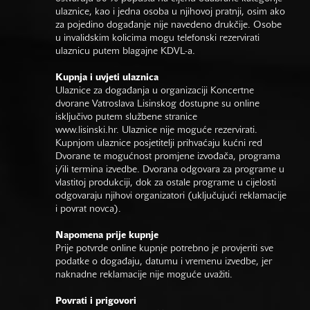
ulaznice, kao i jedna osoba u njihovoj pratnji, osim ako
za pojedino događanje nije navedeno drukčije. Osobe
u invalidskim kolicima mogu telefonski rezervirati
ulaznicu putem blagajne KDVL-a.
Kupnja i uvjeti ulaznica
Ulaznice za događanja u organizaciji Koncertne
dvorane Vatroslava Lisinskog dostupne su online
isključivo putem službene stranice
www.lisinski.hr.
Ulaznice nije moguće rezervirati.
Kupnjom ulaznice posjetitelji prihvaćaju kućni red
Dvorane te mogućnost promjene izvođača, programa
i/ili termina izvedbe. Dvorana odgovara za programe u
vlastitoj produkciji, dok za ostale programe u cijelosti
odgovaraju njihovi organizatori (uključujući reklamacije
i povrat novca).
Napomena prije kupnje
Prije potvrde online kupnje potrebno je provjeriti sve
podatke o događaju, datumu i vremenu izvedbe, jer
naknadne reklamacije nije moguće uvažiti.
Povrati i prigovori