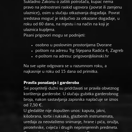
Sukladno Zakonu o zaštiti potrošača, kupac nema
pravo na jednostrani raskid ugovora (povrat ili zamjenu
ulaznice), osim u slučaju otkazivanja događaja. Povrat
sredstava moguć je isključivo za otkazane događaje, u
roku od 60 dana, na mjestu i na način na koji je
ulaznica kupljena.
Pisani prigovori mogu se podnijeti:
osobno u poslovnim prostorijama Dvorane
poštom na adresu Trg Stjepana Radića 4, Zagreb
e-poštom na adresu:
prigovor@lisinski.hr
Na sve upite odgovara se u razumnom roku, a
najkasnije u roku od 15 dana od primitka.
Pravila ponašanja i garderoba
Svi posjetitelji dužni su pridržavati se pravila obveznog
korištenja garderobe. U slučaju gubitka garderobnog
broja, nakon sastavljanja zapisnika naplaćuje se iznos
od 7,50 €.
U gledalište nije dopušten unos: kaputa, jakni,
kišobrana, torbi i ruksaka, glazbenih instrumenata,
uređaja za neovlašteno snimanje, hrane i pića, oružja,
pirotehnike, cvijeća i drugih neprimjerenih predmeta.