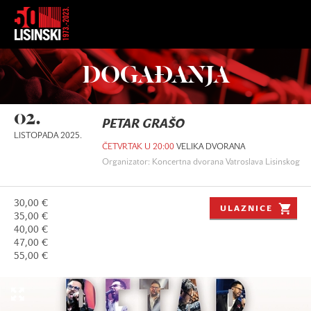
DOGAĐANJA
02.
PETAR GRAŠO
LISTOPADA 2025.
ČETVRTAK U 20:00
VELIKA DVORANA
Organizator: Koncertna dvorana Vatroslava Lisinskog
30,00 €
ULAZNICE
35,00 €
40,00 €
47,00 €
55,00 €