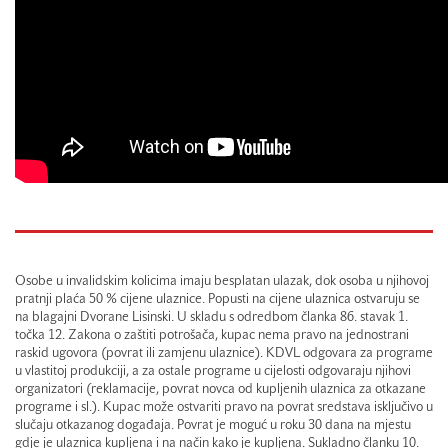
Osobe u invalidskim kolicima imaju besplatan ulazak, dok osoba u njihovoj
pratnji plaća 50 % cijene ulaznice. Popusti na cijene ulaznica ostvaruju se
na blagajni Dvorane Lisinski. U skladu s odredbom članka 86. stavak 1.
točka 12. Zakona o zaštiti potrošača, kupac nema pravo na jednostrani
raskid ugovora (povrat ili zamjenu ulaznice). KDVL odgovara za programe
u vlastitoj produkciji, a za ostale programe u cijelosti odgovaraju njihovi
organizatori (reklamacije, povrat novca od kupljenih ulaznica za otkazane
programe i sl.). Kupac može ostvariti pravo na povrat sredstava isključivo u
slučaju otkazanog događaja. Povrat je moguć u roku 30 dana na mjestu
gdje je ulaznica kupljena i na način kako je kupljena. Sukladno članku 10.