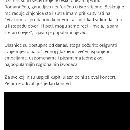
“Iza nas su tri večeri koje je teško opisati riječima.
Romantično, ganutljivo i euforično u isto vrijeme. Beskrajno
me raduje činjenica što i sutra imam priliku svirati na
četvrtom rasprodanom koncertu, a sada, kad vidim da smo
u listopadu otvorili i peti, mogu samo reći – hvala, ja sam
sretan čovjek”, izjavio je popularni pjevač.
Ulaznice su dostupne od danas, stoga požurite osigurati
svoje mjesto na još jednoj glazbenoj večeri ispunjenoj
emocijama, uspomenama i pjesmama jednog od
najpopularnijih regionalnih izvođača.
Za sve koji nisu uspjeli kupiti ulaznice ni za ovaj koncert,
Petar će održati još jedan koncert!