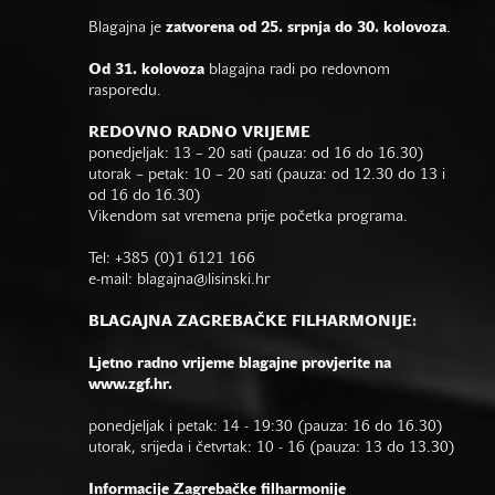
Blagajna je
zatvorena od 25. srpnja do 30. kolovoza
.
Od 31. kolovoza
blagajna radi po redovnom
rasporedu.
REDOVNO RADNO VRIJEME
ponedjeljak: 13 – 20 sati (pauza: od 16 do 16.30)
utorak – petak: 10 – 20 sati (pauza: od 12.30 do 13 i
od 16 do 16.30)
Vikendom sat vremena prije početka programa.
Tel: +385 (0)1 6121 166
e-mail:
blagajna@lisinski.hr
BLAGAJNA ZAGREBAČKE FILHARMONIJE:
Ljetno radno vrijeme blagajne provjerite na
www.zgf.hr.
ponedjeljak i petak: 14 - 19:30 (pauza: 16 do 16.30)
utorak, srijeda i četvrtak: 10 - 16 (pauza: 13 do 13.30)
Informacije Zagrebačke filharmonije