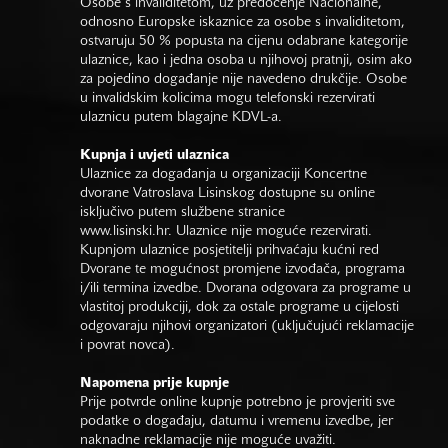
Osobe s invaliditetom, uz predočenje Nacionalne,
odnosno Europske iskaznice za osobe s invaliditetom,
ostvaruju 50 % popusta na cijenu odabrane kategorije
ulaznice, kao i jedna osoba u njihovoj pratnji, osim ako
za pojedino događanje nije navedeno drukčije. Osobe
u invalidskim kolicima mogu telefonski rezervirati
ulaznicu putem blagajne KDVL-a.
Kupnja i uvjeti ulaznica
Ulaznice za događanja u organizaciji Koncertne
dvorane Vatroslava Lisinskog dostupne su online
isključivo putem službene stranice
www.lisinski.hr.
Ulaznice nije moguće rezervirati.
Kupnjom ulaznice posjetitelji prihvaćaju kućni red
Dvorane te mogućnost promjene izvođača, programa
i/ili termina izvedbe. Dvorana odgovara za programe u
vlastitoj produkciji, dok za ostale programe u cijelosti
odgovaraju njihovi organizatori (uključujući reklamacije
i povrat novca).
Napomena prije kupnje
Prije potvrde online kupnje potrebno je provjeriti sve
podatke o događaju, datumu i vremenu izvedbe, jer
naknadne reklamacije nije moguće uvažiti.