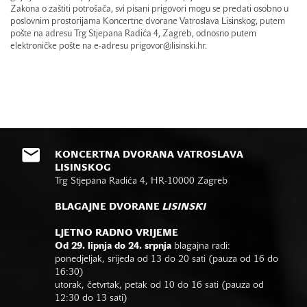
Zakona o zaštiti potrošača, svi pisani prigovori mogu se predati osobno u
poslovnim prostorijama Koncertne dvorane Vatroslava Lisinskog, putem
pošte na adresu Trg Stjepana Radića 4, Zagreb, odnosno putem
elektroničke pošte na e-adresu prigovor@lisinski.hr.
KONCERTNA DVORANA VATROSLAVA
LISINSKOG
Trg Stjepana Radića 4, HR-10000 Zagreb
BLAGAJNE DVORANE
LISINSKI
LJETNO RADNO VRIJEME
Od 29. lipnja do 24. srpnja
blagajna radi:
ponedjeljak, srijeda od 13 do 20 sati (pauza od 16 do
16:30)
utorak, četvrtak, petak od 10 do 16 sati (pauza od
12:30 do 13 sati)