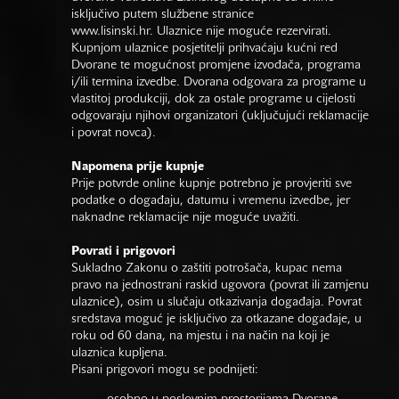
isključivo putem službene stranice
www.lisinski.hr.
Ulaznice nije moguće rezervirati.
Kupnjom ulaznice posjetitelji prihvaćaju kućni red
Dvorane te mogućnost promjene izvođača, programa
i/ili termina izvedbe. Dvorana odgovara za programe u
vlastitoj produkciji, dok za ostale programe u cijelosti
odgovaraju njihovi organizatori (uključujući reklamacije
i povrat novca).
Napomena prije kupnje
Prije potvrde online kupnje potrebno je provjeriti sve
podatke o događaju, datumu i vremenu izvedbe, jer
naknadne reklamacije nije moguće uvažiti.
Povrati i prigovori
Sukladno Zakonu o zaštiti potrošača, kupac nema
pravo na jednostrani raskid ugovora (povrat ili zamjenu
ulaznice), osim u slučaju otkazivanja događaja. Povrat
sredstava moguć je isključivo za otkazane događaje, u
roku od 60 dana, na mjestu i na način na koji je
ulaznica kupljena.
Pisani prigovori mogu se podnijeti: