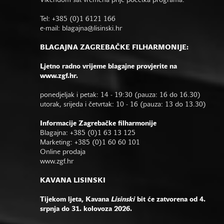
Vikendom sat vremena prije početka programa.
Tel: +385 (0)1 6121 166
e-mail:
blagajna@lisinski.hr
BLAGAJNA ZAGREBAČKE FILHARMONIJE:
Ljetno radno vrijeme blagajne provjerite na
www.zgf.hr.
ponedjeljak i petak: 14 - 19:30 (pauza: 16 do 16.30)
utorak, srijeda i četvrtak: 10 - 16 (pauza: 13 do 13.30)
Informacije Zagrebačke filharmonije
Blagajna: +385 (0)1 63 13 125
Marketing: +385 (0)1 60 60 101
Online prodaja
www.zgf.hr
KAVANA LISINSKI
Tijekom ljeta, Kavana
Lisinski
bit će zatvorena od 4.
srpnja do 31. kolovoza 2026.