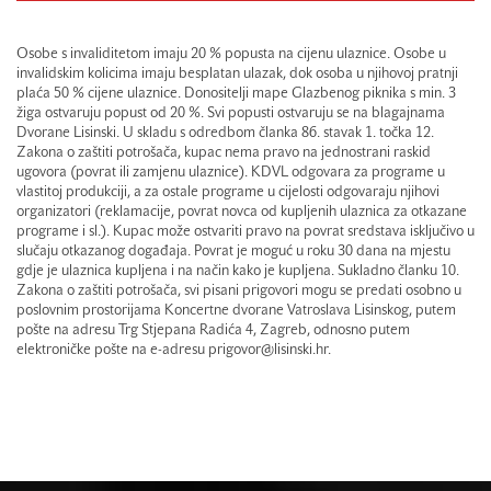
Osobe s invaliditetom imaju 20 % popusta na cijenu ulaznice. Osobe u
invalidskim kolicima imaju besplatan ulazak, dok osoba u njihovoj pratnji
plaća 50 % cijene ulaznice. Donositelji mape Glazbenog piknika s min. 3
žiga ostvaruju popust od 20 %. Svi popusti ostvaruju se na blagajnama
Dvorane Lisinski. U skladu s odredbom članka 86. stavak 1. točka 12.
Zakona o zaštiti potrošača, kupac nema pravo na jednostrani raskid
ugovora (povrat ili zamjenu ulaznice). KDVL odgovara za programe u
vlastitoj produkciji, a za ostale programe u cijelosti odgovaraju njihovi
organizatori (reklamacije, povrat novca od kupljenih ulaznica za otkazane
programe i sl.). Kupac može ostvariti pravo na povrat sredstava isključivo u
slučaju otkazanog događaja. Povrat je moguć u roku 30 dana na mjestu
gdje je ulaznica kupljena i na način kako je kupljena. Sukladno članku 10.
Zakona o zaštiti potrošača, svi pisani prigovori mogu se predati osobno u
poslovnim prostorijama Koncertne dvorane Vatroslava Lisinskog, putem
pošte na adresu Trg Stjepana Radića 4, Zagreb, odnosno putem
elektroničke pošte na e-adresu prigovor@lisinski.hr.