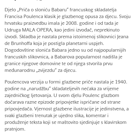
Djelo „Priča o sloniću Babaru“ francuskog skladatelja
Francisa Poulenca klasik je glazbenog opusa za djecu. Svoju
hrvatsku praizvedbu imala je 2008. godine i od tada je
Udruga MALA OPERA, kao jedini izvođač, neprekinuto
izvodi. Skladba je nastala prema istoimenoj slikovnici Jeana
de Brunhoffa koja je postigla planetarni uspjeh.
Dogodovštine slonića Babara jedno su od najpopularnijih
francuskih slikovnica, a Babarova popularnost nadišla je
granice njegove domovine te od njega stvorila prvu
međunarodnu „zvijezdu“ za djecu.
Poulencova verzija u formi glazbene priče nastala je 1940.
godine na „narudžbu“ skladateljevih nećaka za vrijeme
zajedničkog ljetovanja. U svom djelu Poulenc glazbom
dočarava razne epizode pripovjetke ispričane od strane
pripovjedača. Vjernost glazbene ilustracije je jedinstvena, a
svaki glazbeni trenutak je ujedno slika, komentar i
produženje teksta koji se maštovito sjedinjuje s klavirskom
pratnjom.