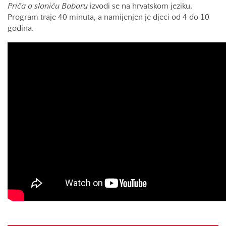
Priča o sloniću Babaru
izvodi se na hrvatskom jeziku.
Program traje 40 minuta, a namijenjen je djeci od 4 do 10
godina.