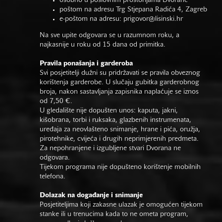
osobno u poslovnim prostorijama Dvorane
poštom na adresu Trg Stjepana Radića 4, Zagreb
e-poštom na adresu:
prigovor@lisinski.hr
Na sve upite odgovara se u razumnom roku, a
najkasnije u roku od 15 dana od primitka.
Pravila ponašanja i garderoba
Svi posjetitelji dužni su pridržavati se pravila obveznog
korištenja garderobe. U slučaju gubitka garderobnog
broja, nakon sastavljanja zapisnika naplaćuje se iznos
od 7,50 €.
U gledalište nije dopušten unos: kaputa, jakni,
kišobrana, torbi i ruksaka, glazbenih instrumenata,
uređaja za neovlašteno snimanje, hrane i pića, oružja,
pirotehnike, cvijeća i drugih neprimjerenih predmeta.
Za nepohranjene i izgubljene stvari Dvorana ne
odgovara.
Tijekom programa nije dopušteno korištenje mobilnih
telefona.
Dolazak na događanje i snimanje
Posjetiteljima koji zakasne ulazak je omogućen tijekom
stanke ili u trenucima kada to ne ometa program,