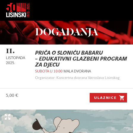
DOGAĐANJA
11.
PRIČA O SLONIĆU BABARU
LISTOPADA
– EDUKATIVNI GLAZBENI PROGRAM
2025.
ZA DJECU
SUBOTA U 10:00
MALA DVORANA
Organizator: Koncertna dvorana Vatroslava Lisinskog
5,00 €
ULAZNICE