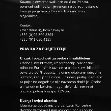
Kavana je otvorena svaki dan od 8 do 24 sata,
ponekad radi i po izmijenjenom rasporedu, ovisno o
trajanju programa u Dvorani ili praznicima i
blagdanima.
Kontakt:
kavanalisinski@hemingway.hr
+385 (0)95 366 8365
+385 (0)1 626 4125
PRAVILA ZA POSJETITELJE
Ulazak i pogodnosti za osobe s invaliditetom
Osobe s invaliditetom, uz predočenje Nacionalne,
odnosno Europske iskaznice za osobe s invaliditetom,
ostvaruju 50 % popusta na cijenu odabrane kategorije
ulaznice, kao i jedna osoba u njihovoj pratnji, osim ako
za pojedino događanje nije navedeno drukčije. Osobe
u invalidskim kolicima mogu telefonski rezervirati
ulaznicu putem blagajne KDVL-a.
Kupnja i uvjeti ulaznica
Ulaznice za događanja u organizaciji Koncertne
dvorane Vatroslava Lisinskog dostupne su online