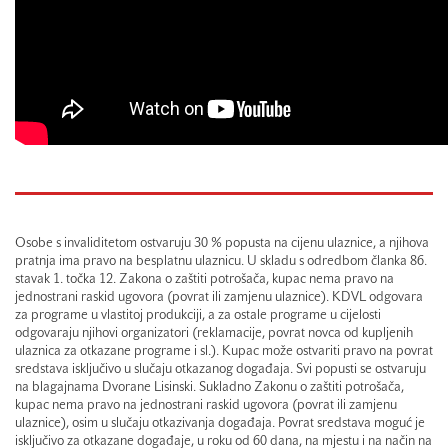
Osobe s invaliditetom ostvaruju 30 % popusta na cijenu ulaznice, a njihova
pratnja ima pravo na besplatnu ulaznicu. U skladu s odredbom članka 86.
stavak 1. točka 12. Zakona o zaštiti potrošača, kupac nema pravo na
jednostrani raskid ugovora (povrat ili zamjenu ulaznice). KDVL odgovara
za programe u vlastitoj produkciji, a za ostale programe u cijelosti
odgovaraju njihovi organizatori (reklamacije, povrat novca od kupljenih
ulaznica za otkazane programe i sl.). Kupac može ostvariti pravo na povrat
sredstava isključivo u slučaju otkazanog događaja. Svi popusti se ostvaruju
na blagajnama Dvorane Lisinski. Sukladno Zakonu o zaštiti potrošača,
kupac nema pravo na jednostrani raskid ugovora (povrat ili zamjenu
ulaznice), osim u slučaju otkazivanja događaja. Povrat sredstava moguć je
isključivo za otkazane događaje, u roku od 60 dana, na mjestu i na način na