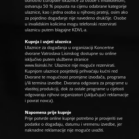
odnosno Europske iskaznice za osobe s invaliditetom,
ostvaruju 50 % popusta na cijenu odabrane kategorije
ulaznice, kao i jedna osoba u njihovoj pratnji, osim ako
za pojedino događanje nije navedeno drukčije. Osobe
u invalidskim kolicima mogu telefonski rezervirati
ulaznicu putem blagajne KDVL-a.
Kupnja i uvjeti ulaznica
Ulaznice za događanja u organizaciji Koncertne
dvorane Vatroslava Lisinskog dostupne su online
isključivo putem službene stranice
www.lisinski.hr.
Ulaznice nije moguće rezervirati.
Kupnjom ulaznice posjetitelji prihvaćaju kućni red
Dvorane te mogućnost promjene izvođača, programa
i/ili termina izvedbe. Dvorana odgovara za programe u
vlastitoj produkciji, dok za ostale programe u cijelosti
odgovaraju njihovi organizatori (uključujući reklamacije
i povrat novca).
Napomena prije kupnje
Prije potvrde online kupnje potrebno je provjeriti sve
podatke o događaju, datumu i vremenu izvedbe, jer
naknadne reklamacije nije moguće uvažiti.