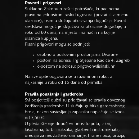
Povrati i prigovori
Sukladno Zakonu o zaštiti potrošača, kupac nema
pravo na jednostrani raskid ugovora (povrat ili zamjenu
ulaznice), osim u slučaju otkazivanja događaja. Povrat
sredstava moguć je isključivo za otkazane događaje, u
roku od 60 dana, na mjestu i na način na koji je
ulaznica kupljena.
Pisani prigovori mogu se podnijeti:
osobno u poslovnim prostorijama Dvorane
poštom na adresu Trg Stjepana Radića 4, Zagreb
e-poštom na adresu:
prigovor@lisinski.hr
Na sve upite odgovara se u razumnom roku, a
najkasnije u roku od 15 dana od primitka.
Pravila ponašanja i garderoba
Svi posjetitelji dužni su pridržavati se pravila obveznog
korištenja garderobe. U slučaju gubitka garderobnog
broja, nakon sastavljanja zapisnika naplaćuje se iznos
od 7,50 €.
U gledalište nije dopušten unos: kaputa, jakni,
kišobrana, torbi i ruksaka, glazbenih instrumenata,
uređaja za neovlašteno snimanje, hrane i pića, oružja,