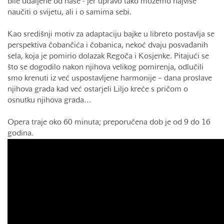
bile udaljene od naše - jer upravo tako možemo najviše
naučiti o svijetu, ali i o samima sebi.
Kao središnji motiv za adaptaciju bajke u libreto postavlja se
perspektiva čobančića i čobanica, nekoć dvaju posvađanih
sela, koja je pomirio dolazak Regoča i Kosjenke. Pitajući se
što se dogodilo nakon njihova velikog pomirenja, odlučili
smo krenuti iz već uspostavljene harmonije – dana proslave
njihova grada kad već ostarjeli Liljo kreće s pričom o
osnutku njihova grada…
Opera traje oko 60 minuta; preporučena dob je od 9 do 16
godina.