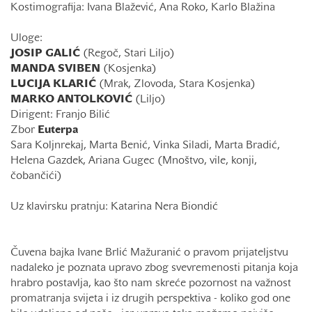
Kostimografija: Ivana Blažević, Ana Roko, Karlo Blažina
Uloge:
JOSIP GALIĆ
(Regoč, Stari Liljo)
MANDA SVIBEN
(Kosjenka)
LUCIJA KLARIĆ
(Mrak, Zlovoda, Stara Kosjenka)
MARKO ANTOLKOVIĆ
(Liljo)
Dirigent: Franjo Bilić
Zbor
Euterpa
Sara Koljnrekaj, Marta Benić, Vinka Siladi, Marta Bradić,
Helena Gazdek, Ariana Gugec (Mnoštvo, vile, konji,
čobančići)
Uz klavirsku pratnju: Katarina Nera Biondić
Čuvena bajka Ivane Brlić Mažuranić o pravom prijateljstvu
nadaleko je poznata upravo zbog svevremenosti pitanja koja
hrabro postavlja, kao što nam skreće pozornost na važnost
promatranja svijeta i iz drugih perspektiva - koliko god one