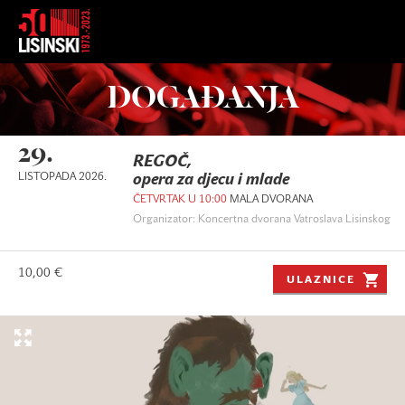
DOGAĐANJA
29.
REGOČ,
LISTOPADA 2026.
opera za djecu i mlade
ČETVRTAK U 10:00
MALA DVORANA
Organizator: Koncertna dvorana Vatroslava Lisinskog
10,00 €
ULAZNICE