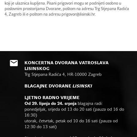
koji je ulaznica kupljena. Pisani prigovori mogu se podnijeti osobno u
poslovnim prostorijama Dvorane, poštom na adresu Trg Stjepana Radića
4, Zagreb ili e-poštom na adresu prigovor@lisinski.hr.
KONCERTNA DVORANA VATROSLAVA
LISINSKOG
Trg Stjepana Radića 4, HR-10000 Zagreb
BLAGAJNE DVORANE
LISINSKI
LJETNO RADNO VRIJEME
Od 29. lipnja do 24. srpnja
blagajna radi:
ponedjeljak, srijeda od 13 do 20 sati (pauza od 16 do
16:30)
utorak, četvrtak, petak od 10 do 16 sati (pauza od
12:30 do 13 sati)