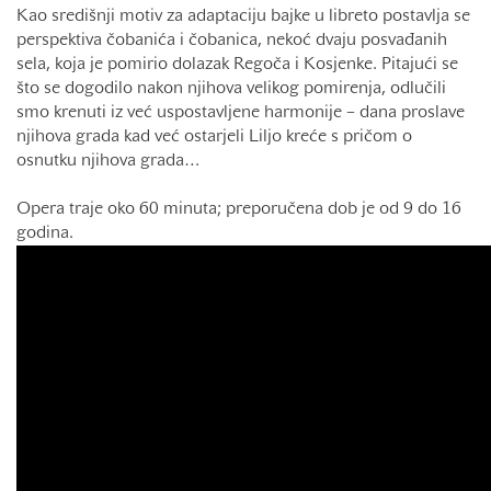
Kao središnji motiv za adaptaciju bajke u libreto postavlja se
perspektiva čobanića i čobanica, nekoć dvaju posvađanih
sela, koja je pomirio dolazak Regoča i Kosjenke. Pitajući se
što se dogodilo nakon njihova velikog pomirenja, odlučili
smo krenuti iz već uspostavljene harmonije – dana proslave
njihova grada kad već ostarjeli Liljo kreće s pričom o
osnutku njihova grada…
Opera traje oko 60 minuta; preporučena dob je od 9 do 16
godina.