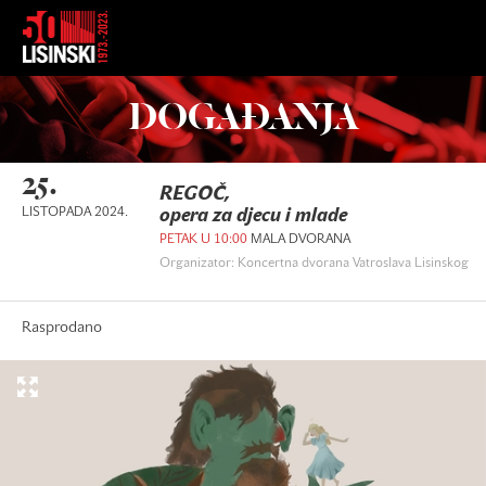
DOGAĐANJA
25.
REGOČ,
LISTOPADA 2024.
opera za djecu i mlade
PETAK U 10:00
MALA DVORANA
Organizator: Koncertna dvorana Vatroslava Lisinskog
Rasprodano