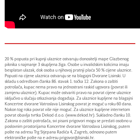
20 % popusta pri kupnji ulaznice ostvaruju donositelji mape Glazbenog
piknika s najmanje 3 skupljena žiga. Osobe u invalidskim kolicima imaju
besplatan ulazak, dok osoba u njihovoj pratnji plaća 50 % cijene ulaznice.
Popusti na cijene ulaznica ostvaruju se na blagajni Dvorane Lisinski. U
skladu s odredbom članka 86. stavak 1. točka 12. Zakona o zaštiti
potrošača, kupac nema pravo na jednostrani raskid ugovora (povrat ili
zamjenu ulaznice). Kupac može ostvariti pravo na povrat cijene ulaznice
isključivo u slučaju otkazivanja događaja. Za ulaznice kupljene na blagajni
Koncertne dvorane Vatroslava Lisinskog povrat je moguć u roku 60 dana.
Nakon tog roka povrat više nije moguć. Za ulaznice kupljene internetom
povrat obavlja tvrtka Dekod d.o.o. (www.dekod.hr). Sukladno članku 10.
Zakona o zaštiti potrošača, svi pisani prigovori mogu se predati osobno u
poslovnim prostorijama Koncertne dvorane Vatroslava Lisinskog, putem
pošte na adresu Trg Stjepana Radića 4, Zagreb, odnosno putem
elektroničke pošte na e-adresu prigovor@lisinski.hr.