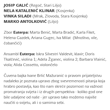
JOSIP GALIĆ
(Regoč, Stari Liljo)
NELA KATALENIĆ KLINAR
(Kosjenka)
VINKA SILADI
(Mrak, Zlovoda, Stara Kosjenka)
MARKO ANTOLKOVIĆ
(Liljo)
Zbor
Euterpa:
Marta Benić, Marta Bradić, Karla Fiket,
Helena Gazdek, Ariana Gugec, Iva Milat (Mnoštvo, vile,
čobančići)
Ansambl
Euterpa:
Iskra Silvestri Valdevit, klavir; Doris
Tkalčević, violina 1; Adela Žganec, violina 2; Barbara Vlainić,
viola; Alida Cossetto, violončelo
Čuvena bajka Ivane Brlić Mažuranić o pravom prijateljstvu
nadaleko je poznata upravo zbog svevremenosti pitanja koja
hrabro postavlja, kao što nam skreće pozornost na važnost
promatranja svijeta i iz drugih perspektiva - koliko god one
bile udaljene od naše - jer upravo tako možemo najviše
naučiti o svijetu, ali i o samima sebi.