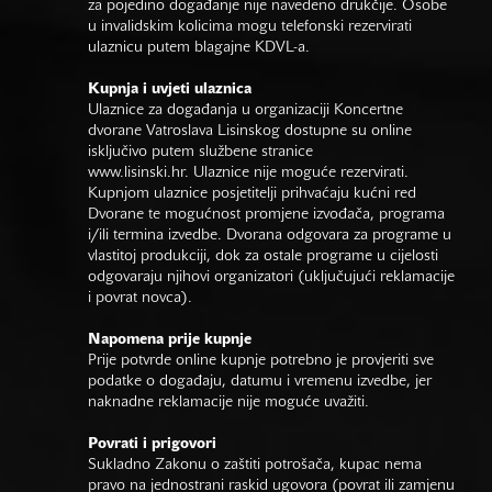
za pojedino događanje nije navedeno drukčije. Osobe
u invalidskim kolicima mogu telefonski rezervirati
ulaznicu putem blagajne KDVL-a.
Kupnja i uvjeti ulaznica
Ulaznice za događanja u organizaciji Koncertne
dvorane Vatroslava Lisinskog dostupne su online
isključivo putem službene stranice
www.lisinski.hr.
Ulaznice nije moguće rezervirati.
Kupnjom ulaznice posjetitelji prihvaćaju kućni red
Dvorane te mogućnost promjene izvođača, programa
i/ili termina izvedbe. Dvorana odgovara za programe u
vlastitoj produkciji, dok za ostale programe u cijelosti
odgovaraju njihovi organizatori (uključujući reklamacije
i povrat novca).
Napomena prije kupnje
Prije potvrde online kupnje potrebno je provjeriti sve
podatke o događaju, datumu i vremenu izvedbe, jer
naknadne reklamacije nije moguće uvažiti.
Povrati i prigovori
Sukladno Zakonu o zaštiti potrošača, kupac nema
pravo na jednostrani raskid ugovora (povrat ili zamjenu