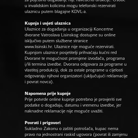
za pojedino događanje nije navedeno drukčije. Osobe
u invalidskim kolicima mogu telefonski rezervirati
ulaznicu putem blagajne KDVL-a.
Kupnja i uvjeti ulaznica
Ulaznice za događanja u organizaciji Koncertne
dvorane Vatroslava Lisinskog dostupne su online
isključivo putem službene stranice
www.lisinski.hr.
Ulaznice nije moguće rezervirati.
Kupnjom ulaznice posjetitelji prihvaćaju kućni red
Dvorane te mogućnost promjene izvođača, programa
i/ili termina izvedbe. Dvorana odgovara za programe u
vlastitoj produkciji, dok za ostale programe u cijelosti
odgovaraju njihovi organizatori (uključujući reklamacije
i povrat novca).
Napomena prije kupnje
Prije potvrde online kupnje potrebno je provjeriti sve
podatke o događaju, datumu i vremenu izvedbe, jer
naknadne reklamacije nije moguće uvažiti.
Povrati i prigovori
Sukladno Zakonu o zaštiti potrošača, kupac nema
pravo na jednostrani raskid ugovora (povrat ili zamjenu