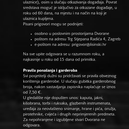
ulaznice), osim u slučaju otkazivanja događaja. Povrat
sredstava moguć je isključivo za otkazane događaje, u
roku od 60 dana, na mjestu i na način na koji je
ulaznica kupljena.
Pisani prigovori mogu se podnijeti:
osobno u poslovnim prostorijama Dvorane
poštom na adresu Trg Stjepana Radića 4, Zagreb
e-poštom na adresu:
prigovor@lisinski.hr
Na sve upite odgovara se u razumnom roku, a
najkasnije u roku od 15 dana od primitka.
Pravila ponašanja i garderoba
Svi posjetitelji dužni su pridržavati se pravila obveznog
korištenja garderobe. U slučaju gubitka garderobnog
broja, nakon sastavljanja zapisnika naplaćuje se iznos
od 7,50 €.
U gledalište nije dopušten unos: kaputa, jakni,
kišobrana, torbi i ruksaka, glazbenih instrumenata,
uređaja za neovlašteno snimanje, hrane i pića, oružja,
pirotehnike, cvijeća i drugih neprimjerenih predmeta.
Za nepohranjene i izgubljene stvari Dvorana ne
odgovara.