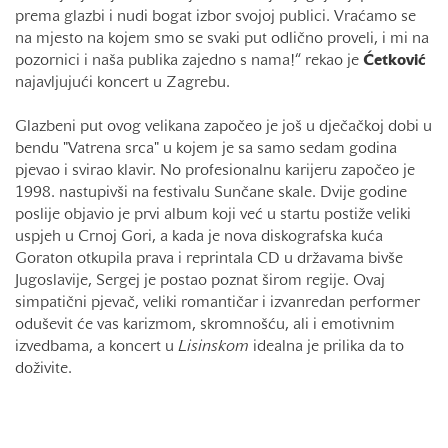
prema glazbi i nudi bogat izbor svojoj publici. Vraćamo se
na mjesto na kojem smo se svaki put odlično proveli, i mi na
pozornici i naša publika zajedno s nama!“ rekao je
Ćetković
najavljujući koncert u Zagrebu.
Glazbeni put ovog velikana započeo je još u dječačkoj dobi u
bendu "Vatrena srca" u kojem je sa samo sedam godina
pjevao i svirao klavir. No profesionalnu karijeru započeo je
1998. nastupivši na festivalu Sunčane skale. Dvije godine
poslije objavio je prvi album koji već u startu postiže veliki
uspjeh u Crnoj Gori, a kada je nova diskografska kuća
Goraton otkupila prava i reprintala CD u državama bivše
Jugoslavije, Sergej je postao poznat širom regije. Ovaj
simpatični pjevač, veliki romantičar i izvanredan performer
oduševit će vas karizmom, skromnošću, ali i emotivnim
izvedbama, a koncert u
Lisinskom
idealna je prilika da to
doživite.