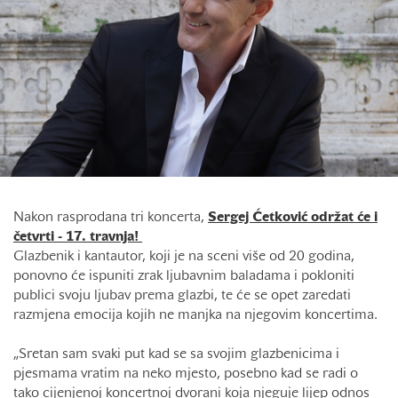
Nakon rasprodana tri koncerta,
Sergej Ćetković održat će i
četvrti - 17. travnja!
Glazbenik i kantautor, koji je na sceni više od 20 godina,
ponovno će ispuniti zrak ljubavnim baladama i pokloniti
publici svoju ljubav prema glazbi, te će se opet zaredati
razmjena emocija kojih ne manjka na njegovim koncertima.
„Sretan sam svaki put kad se sa svojim glazbenicima i
pjesmama vratim na neko mjesto, posebno kad se radi o
tako cijenjenoj koncertnoj dvorani koja njeguje lijep odnos