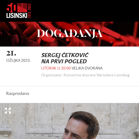
DOGAĐANJA
21.
SERGEJ ĆETKOVIĆ
OŽUJKA 2023.
NA PRVI POGLED
UTORAK U 20:00
VELIKA DVORANA
Organizator: Koncertna dvorana Vatroslava Lisinskog
Rasprodano