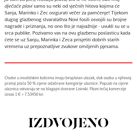
dječače plavi
samo su neki od vječnih hitova kojima će
Sanja, Marinko i Zec osigurati večer za pamćenje! Tijekom
dugog glazbenog stvaralaštva Novi fosili osvojili su brojne
nagrade i priznanja, no ono što je najvažnije - uvukli su se u
srca publike. Pozivamo vas na ovu glazbenu poslasticu kada
ćete se uz Sanju, Marinka i Zeca prisjetiti dobrih starih
vremena uz prepoznatljive zvukove omiljenih pjesama.
Osobe u invalidskim kolicima imaju besplatan ulazak, dok osoba u njihovoj
pratnji plaća 50 % cijene odabrane kategorije ulaznice. Popusti na cijene
ulaznica ostvaruju se na blagajni dvorane Lisinski. Fiksni tečaj konverzije
iznosi 1 € = 7.53450 kn
IZDVOJENO