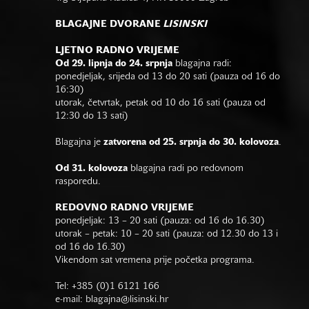
BLAGAJNE DVORANE
LISINSKI
LJETNO RADNO VRIJEME
Od 29. lipnja do 24. srpnja
blagajna radi:
ponedjeljak, srijeda od 13 do 20 sati (pauza od 16 do
16:30)
utorak, četvrtak, petak od 10 do 16 sati (pauza od
12:30 do 13 sati)
Blagajna je
zatvorena od 25. srpnja do 30. kolovoza
.
Od 31. kolovoza
blagajna radi po redovnom
rasporedu.
REDOVNO RADNO VRIJEME
ponedjeljak: 13 – 20 sati (pauza: od 16 do 16.30)
utorak – petak: 10 – 20 sati (pauza: od 12.30 do 13 i
od 16 do 16.30)
Vikendom sat vremena prije početka programa.
Tel: +385 (0)1 6121 166
e-mail:
blagajna@lisinski.hr