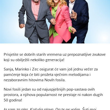
Prisjetite se dobrih starih vremena uz prepoznatljive zvukove
koji su obilježili nekoliko generacija!
Sanja, Marinko i Zec osigurat će vam još jednu večer za
pamćenje koja će biti prožeta vječnim melodijama i
nezaboravnim hitovima Novih fosila.
Novi fosili jedan su od najuspješnijih pop-sastava ovih
prostora, a njihova popularnost ne prestaje ni nakon dugih
50 godina!
Ja sam za ples, Košulja plava, Da te ne volim, Šuti moj