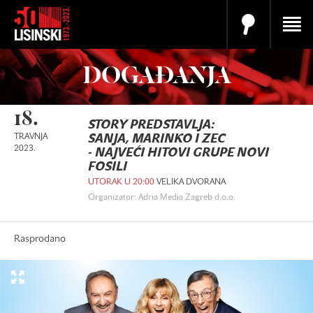
DOGAĐANJA
18.
STORY PREDSTAVLJA:
TRAVNJA
SANJA, MARINKO I ZEC
2023.
- NAJVEĆI HITOVI GRUPE NOVI
FOSILI
UTORAK U 20:00
VELIKA DVORANA
Organizator: Adria Media Zagreb d.o.o.
Rasprodano