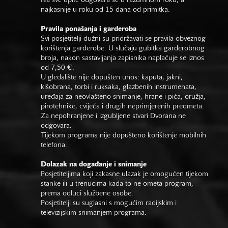
Na sve upite odgovara se u razumnom roku, a
najkasnije u roku od 15 dana od primitka.
Pravila ponašanja i garderoba
Svi posjetitelji dužni su pridržavati se pravila obveznog
korištenja garderobe. U slučaju gubitka garderobnog
broja, nakon sastavljanja zapisnika naplaćuje se iznos
od 7,50 €.
U gledalište nije dopušten unos: kaputa, jakni,
kišobrana, torbi i ruksaka, glazbenih instrumenata,
uređaja za neovlašteno snimanje, hrane i pića, oružja,
pirotehnike, cvijeća i drugih neprimjerenih predmeta.
Za nepohranjene i izgubljene stvari Dvorana ne
odgovara.
Tijekom programa nije dopušteno korištenje mobilnih
telefona.
Dolazak na događanje i snimanje
Posjetiteljima koji zakasne ulazak je omogućen tijekom
stanke ili u trenucima kada to ne ometa program,
prema odluci službene osobe.
Posjetitelji su suglasni s mogućim radijskim i
televizijskim snimanjem programa.