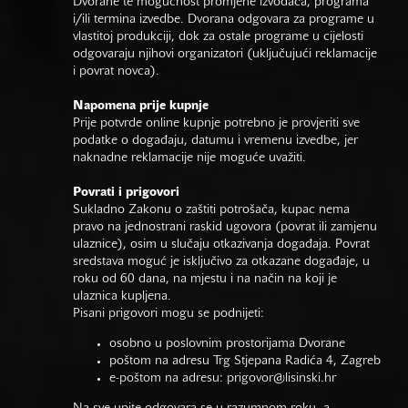
Dvorane te mogućnost promjene izvođača, programa
i/ili termina izvedbe. Dvorana odgovara za programe u
vlastitoj produkciji, dok za ostale programe u cijelosti
odgovaraju njihovi organizatori (uključujući reklamacije
i povrat novca).
Napomena prije kupnje
Prije potvrde online kupnje potrebno je provjeriti sve
podatke o događaju, datumu i vremenu izvedbe, jer
naknadne reklamacije nije moguće uvažiti.
Povrati i prigovori
Sukladno Zakonu o zaštiti potrošača, kupac nema
pravo na jednostrani raskid ugovora (povrat ili zamjenu
ulaznice), osim u slučaju otkazivanja događaja. Povrat
sredstava moguć je isključivo za otkazane događaje, u
roku od 60 dana, na mjestu i na način na koji je
ulaznica kupljena.
Pisani prigovori mogu se podnijeti:
osobno u poslovnim prostorijama Dvorane
poštom na adresu Trg Stjepana Radića 4, Zagreb
e-poštom na adresu:
prigovor@lisinski.hr