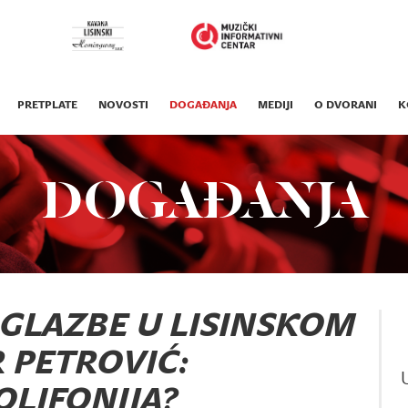
PRETPLATE
NOVOSTI
DOGAĐANJA
MEDIJI
O DVORANI
K
DOGAĐANJA
 GLAZBE U LISINSKOM
 PETROVIĆ:
OLIFONIJA?