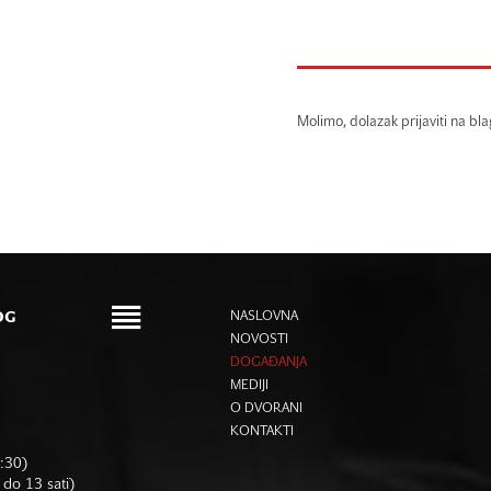
Molimo, dolazak prijaviti na bla
OG
NASLOVNA
NOVOSTI
DOGAĐANJA
MEDIJI
O DVORANI
KONTAKTI
6:30)
 do 13 sati)