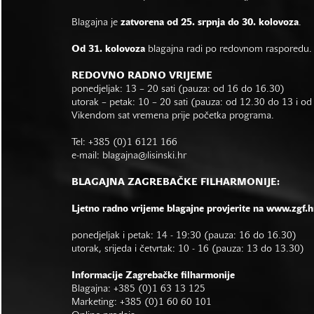
Blagajna je
zatvorena od 25. srpnja do 30. kolovoza
.
Od 31. kolovoza
blagajna radi po redovnom rasporedu.
REDOVNO RADNO VRIJEME
ponedjeljak: 13 – 20 sati (pauza: od 16 do 16.30)
utorak – petak: 10 – 20 sati (pauza: od 12.30 do 13 i o
Vikendom sat vremena prije početka programa.
Tel: +385 (0)1 6121 166
e-mail:
blagajna@lisinski.hr
BLAGAJNA ZAGREBAČKE FILHARMONIJE:
Ljetno radno vrijeme blagajne provjerite na www.zgf.h
ponedjeljak i petak: 14 - 19:30 (pauza: 16 do 16.30)
utorak, srijeda i četvrtak: 10 - 16 (pauza: 13 do 13.30)
Informacije Zagrebačke filharmonije
Blagajna: +385 (0)1 63 13 125
Marketing: +385 (0)1 60 60 101