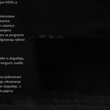
gajne KDVL-a.
Vatroslava
tranice
m ulaznice
promjene
vara za programe
odgovaraju njihovi
datke o događaju,
 moguće uvažiti.
na jednostrani
aju otkazivanja
ne događaje, u
 kupljena.