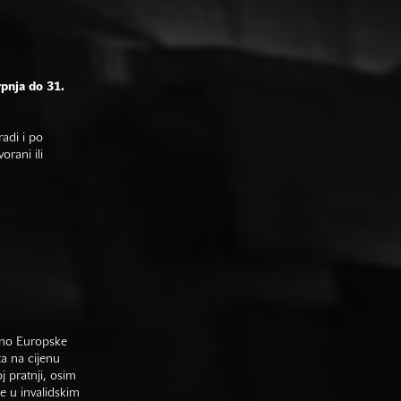
rpnja do 31.
adi i po
rani ili
sno Europske
ta na cijenu
j pratnji, osim
e u invalidskim