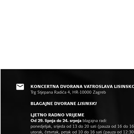
KONCERTNA DVORANA VATROSLAVA LISINSK
Trg Stjepana Radića 4, HR-10000 Zagreb
BLAGAJNE DVORANE
LISINSKI
LJETNO RADNO VRIJEME
Od 29. lipnja do 24. srpnja
blagajna radi:
ponedjeljak, srijeda od 13 do 20 sati (pauza od 16 do 1
utorak, četvrtak, petak od 10 do 16 sati (pauza od 12:30