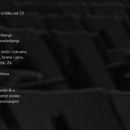
 u roku od 15
rištenja
astavljanja
 torbi i ruksaka,
 hrane i pića,
eta. Za
efona.
nke ili u
žbene osobe.
im snimanjem