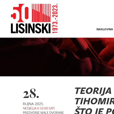
NASLOVNA
28.
TEORIJA
TIHOMIR
RUJNA 2025.
NEDJELJA U 10:00 SATI
ŠTO JE P
PREDVORJE MALE DVORANE