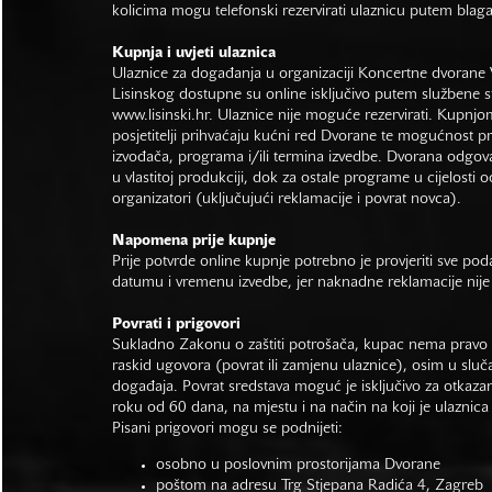
kolicima mogu telefonski rezervirati ulaznicu putem bla
Kupnja i uvjeti ulaznica
Ulaznice za događanja u organizaciji Koncertne dvorane 
Lisinskog dostupne su online isključivo putem službene s
www.lisinski.hr.
Ulaznice nije moguće rezervirati. Kupnjo
posjetitelji prihvaćaju kućni red Dvorane te mogućnost 
izvođača, programa i/ili termina izvedbe. Dvorana odgo
u vlastitoj produkciji, dok za ostale programe u cijelosti 
organizatori (uključujući reklamacije i povrat novca).
Napomena prije kupnje
Prije potvrde online kupnje potrebno je provjeriti sve po
datumu i vremenu izvedbe, jer naknadne reklamacije nije
Povrati i prigovori
Sukladno Zakonu o zaštiti potrošača, kupac nema pravo 
raskid ugovora (povrat ili zamjenu ulaznice), osim u sluč
događaja. Povrat sredstava moguć je isključivo za otkaza
roku od 60 dana, na mjestu i na način na koji je ulaznica
Pisani prigovori mogu se podnijeti:
osobno u poslovnim prostorijama Dvorane
poštom na adresu Trg Stjepana Radića 4, Zagreb