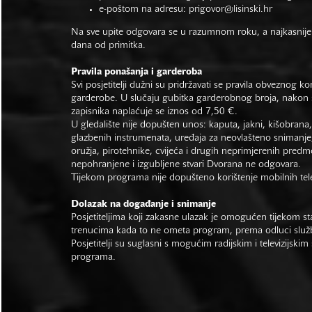
e-poštom na adresu:
prigovor@lisinski.hr
Na sve upite odgovara se u razumnom roku, a najkasnije
dana od primitka.
Pravila ponašanja i garderoba
Svi posjetitelji dužni su pridržavati se pravila obveznog ko
garderobe. U slučaju gubitka garderobnog broja, nakon s
zapisnika naplaćuje se iznos od 7,50 €.
U gledalište nije dopušten unos: kaputa, jakni, kišobrana,
glazbenih instrumenata, uređaja za neovlašteno snimanje,
oružja, pirotehnike, cvijeća i drugih neprimjerenih predm
nepohranjene i izgubljene stvari Dvorana ne odgovara.
Tijekom programa nije dopušteno korištenje mobilnih tel
Dolazak na događanje i snimanje
Posjetiteljima koji zakasne ulazak je omogućen tijekom sta
trenucima kada to ne ometa program, prema odluci slu
Posjetitelji su suglasni s mogućim radijskim i televizijsk
programa.