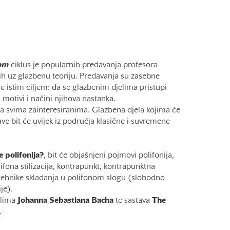
kom
ciklus je popularnih predavanja profesora
h uz glazbenu teoriju. Predavanja su zasebne
e istim ciljem: da se glazbenim djelima pristupi
ju motivi i načini njihova nastanka.
a svima zainteresiranima. Glazbena djela kojima će
ve bit će uvijek iz područja klasične i suvremene
e polifonija?
, bit će objašnjeni pojmovi polifonija,
lifona stilizacija, kontrapunkt, kontrapunktna
 tehnike skladanja u polifonom slogu (slobodno
je).
elima
Johanna Sebastiana Bacha
te
sastava
The
.