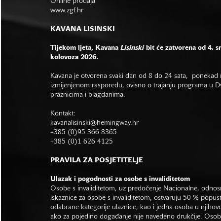
Online prodaja
www.zgf.hr
KAVANA LISINSKI
Tijekom ljeta, Kavana
Lisinski
bit će zatvorena od 4. s
kolovoza 2026.
Kavana je otvorena svaki dan od 8 do 24 sata, ponekad r
izmijenjenom rasporedu, ovisno o trajanju programa u Dvo
praznicima i blagdanima.
Kontakt:
kavanalisinski@hemingway.hr
+385 (0)95 366 8365
+385 (0)1 626 4125
PRAVILA ZA POSJETITELJE
Ulazak i pogodnosti za osobe s invaliditetom
Osobe s invaliditetom, uz predočenje Nacionalne, odno
iskaznice za osobe s invaliditetom, ostvaruju 50 % popus
odabrane kategorije ulaznice, kao i jedna osoba u njihovo
ako za pojedino događanje nije navedeno drukčije. Osob