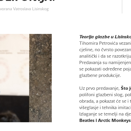
vorana Vatroslava Lisinskog
Teorija glazbe u Lisins
Tihomira Petrovića vezani
cjeline, no čvrsto povezan
analitički i da se razotkri
Predavanja su namijenjen
se pokazati određene poja
glazbene produkcije.
Uz prvo predavanje,
Što j
polifoni glazbeni slog, po
obrada, a pokazat će se i
višeglasje i tehnika imitaci
Izlaganje se temelji na dj
Beatles i
Arctic Monkeys