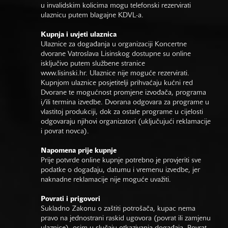
u invalidskim kolicima mogu telefonski rezervirati
ulaznicu putem blagajne KDVL-a.
Kupnja i uvjeti ulaznica
Ulaznice za događanja u organizaciji Koncertne
dvorane Vatroslava Lisinskog dostupne su online
isključivo putem službene stranice
www.lisinski.hr.
Ulaznice nije moguće rezervirati.
Kupnjom ulaznice posjetitelji prihvaćaju kućni red
Dvorane te mogućnost promjene izvođača, programa
i/ili termina izvedbe. Dvorana odgovara za programe u
vlastitoj produkciji, dok za ostale programe u cijelosti
odgovaraju njihovi organizatori (uključujući reklamacije
i povrat novca).
Napomena prije kupnje
Prije potvrde online kupnje potrebno je provjeriti sve
podatke o događaju, datumu i vremenu izvedbe, jer
naknadne reklamacije nije moguće uvažiti.
Povrati i prigovori
Sukladno Zakonu o zaštiti potrošača, kupac nema
pravo na jednostrani raskid ugovora (povrat ili zamjenu