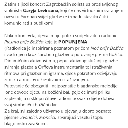
Zatim slijedi koncert Zagrebačkih solista uz proslavljenog
violinista
Garyja Levinsona
,
koji će nas virtuoznim sviranjem
uvesti u čaroban svijet glazbe te između stavaka čak i
komunicirati s publikom!
Nakon koncerta, djeca imaju priliku sudjelovati u radionici
Pjesma prije Božića
koja je
POPUNJENA
!
(Radionica je inspirirana poznatom pričom
Noć prije Božića
i vodi djecu kroz čarobno glazbeno putovanje prema Božiću.
Dinamičnim aktivnostima, poput aktivnog slušanja glazbe,
sviranja glazbala Orffova instrumentarija te istraživanja
ritmova pri glazbenim igrama, djeca pokretom oživljavaju
zimsku atmosferu kreativnim izražavanjem.
Putovanje će obogatiti i najpoznatije blagdanske melodije –
one dovode djecu na božićni bal, gdje će imati priliku i
zaplesati, a u sklopu čitave radionice svako dijete dobiva i
svoj simbolični božićni dar.
Za kraj, svi zajedno uživamo u pjevanju dobro poznate
pjesme
Zvončići, zvončići,
stvarajući veselu i toplu
blagdansku završnicu.