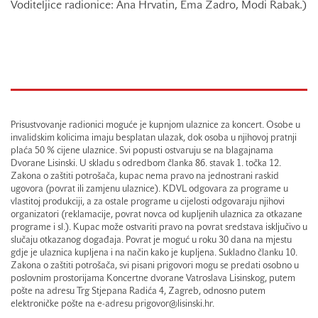
Voditeljice radionice: Ana Hrvatin, Ema Zadro, Modi Rabak.)
Prisustvovanje radionici moguće je kupnjom ulaznice za koncert. Osobe u
invalidskim kolicima imaju besplatan ulazak, dok osoba u njihovoj pratnji
plaća 50 % cijene ulaznice. Svi popusti ostvaruju se na blagajnama
Dvorane Lisinski. U skladu s odredbom članka 86. stavak 1. točka 12.
Zakona o zaštiti potrošača, kupac nema pravo na jednostrani raskid
ugovora (povrat ili zamjenu ulaznice). KDVL odgovara za programe u
vlastitoj produkciji, a za ostale programe u cijelosti odgovaraju njihovi
organizatori (reklamacije, povrat novca od kupljenih ulaznica za otkazane
programe i sl.). Kupac može ostvariti pravo na povrat sredstava isključivo u
slučaju otkazanog događaja. Povrat je moguć u roku 30 dana na mjestu
gdje je ulaznica kupljena i na način kako je kupljena. Sukladno članku 10.
Zakona o zaštiti potrošača, svi pisani prigovori mogu se predati osobno u
poslovnim prostorijama Koncertne dvorane Vatroslava Lisinskog, putem
pošte na adresu Trg Stjepana Radića 4, Zagreb, odnosno putem
elektroničke pošte na e-adresu prigovor@lisinski.hr.