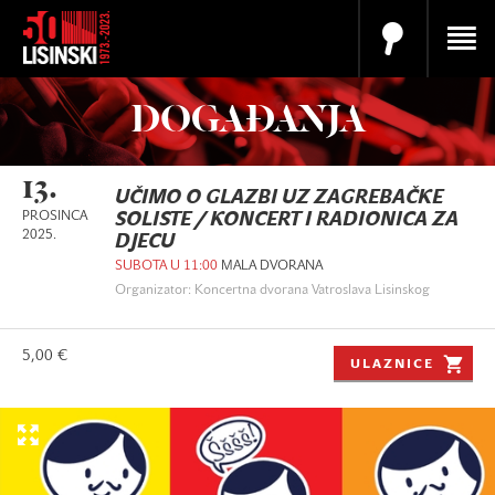
DOGAĐANJA
13.
UČIMO O GLAZBI UZ ZAGREBAČKE
PROSINCA
SOLISTE / KONCERT I RADIONICA ZA
2025.
DJECU
SUBOTA U 11:00
MALA DVORANA
Organizator: Koncertna dvorana Vatroslava Lisinskog
5,00 €
ULAZNICE