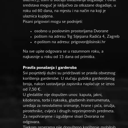
ulaznice), osim u slučaju otkazivanja događaja. Povrat
sredstava moguć je isključivo za otkazane događaje, u
roku od 60 dana, na mjestu i na način na koji je
ulaznica kupljena.
Pisani prigovori mogu se podnijeti:
osobno u poslovnim prostorijama Dvorane
poštom na adresu Trg Stjepana Radića 4, Zagreb
e-poštom na adresu:
prigovor@lisinski.hr
Na sve upite odgovara se u razumnom roku, a
najkasnije u roku od 15 dana od primitka.
Pravila ponašanja i garderoba
Svi posjetitelji dužni su pridržavati se pravila obveznog
korištenja garderobe. U slučaju gubitka garderobnog
broja, nakon sastavljanja zapisnika naplaćuje se iznos
od 7,50 €.
U gledalište nije dopušten unos: kaputa, jakni,
kišobrana, torbi i ruksaka, glazbenih instrumenata,
uređaja za neovlašteno snimanje, hrane i pića, oružja,
pirotehnike, cvijeća i drugih neprimjerenih predmeta.
Za nepohranjene i izgubljene stvari Dvorana ne
odgovara.
Tijekom programa nije dopušteno korištenje mobilnih