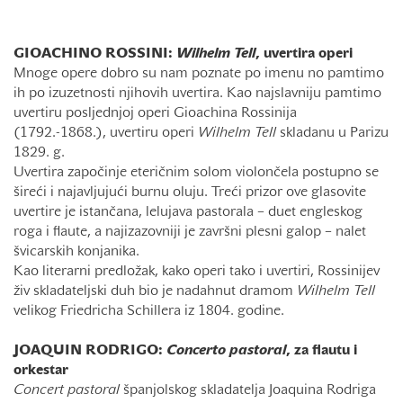
GIOACHINO ROSSINI:
Wilhelm
Tell
, uvertira operi
Mnoge opere dobro su nam poznate po imenu no pamtimo
ih po izuzetnosti njihovih uvertira. Kao najslavniju pamtimo
uvertiru posljednjoj operi Gioachina Rossinija
(1792.-1868.), uvertiru operi
Wilhelm
Tell
skladanu u Parizu
1829. g.
Uvertira započinje eteričnim solom violončela postupno se
šireći i najavljujući burnu oluju. Treći prizor ove glasovite
uvertire je istančana, lelujava pastorala – duet engleskog
roga i flaute, a najizazovniji je završni plesni galop – nalet
švicarskih konjanika.
Kao literarni predložak, kako operi tako i uvertiri, Rossinijev
živ skladateljski duh bio je nadahnut dramom
Wilhelm
Tell
velikog Friedricha Schillera iz 1804. godine.
JOAQUIN RODRIGO:
Concerto
pastoral
, za flautu i
orkestar
Concert
pastoral
španjolskog skladatelja Joaquina Rodriga