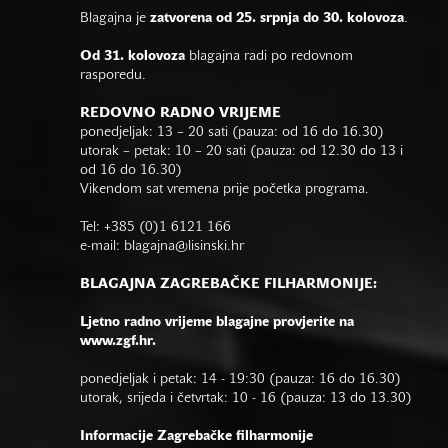
Blagajna je
zatvorena od 25. srpnja do 30. kolovoza
.
Od 31. kolovoza
blagajna radi po redovnom
rasporedu.
REDOVNO RADNO VRIJEME
ponedjeljak: 13 – 20 sati (pauza: od 16 do 16.30)
utorak – petak: 10 – 20 sati (pauza: od 12.30 do 13 i
od 16 do 16.30)
Vikendom sat vremena prije početka programa.
Tel: +385 (0)1 6121 166
e-mail:
blagajna@lisinski.hr
BLAGAJNA ZAGREBAČKE FILHARMONIJE:
Ljetno radno vrijeme blagajne provjerite na
www.zgf.hr.
ponedjeljak i petak: 14 - 19:30 (pauza: 16 do 16.30)
utorak, srijeda i četvrtak: 10 - 16 (pauza: 13 do 13.30)
Informacije Zagrebačke filharmonije