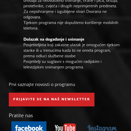
uređaja za neovlašteno snimanje, hrane i pića, oružja,
pirotehnike, cvijeća i drugih neprimjerenih predmeta.
Za nepohranjene i izgubljene stvari Dvorana ne
odgovara.
Tijekom programa nije dopušteno korištenje mobilnih
telefona.
Dolazak na događanje i snimanje
Posjetiteljima koji zakasne ulazak je omogućen tijekom
stanke ili u trenucima kada to ne ometa program,
prema odluci službene osobe.
Posjetitelji su suglasni s mogućim radijskim i
televizijskim snimanjem programa.
Prvi saznajte novosti o programu
PRIJAVITE SE NA NAŠ NEWSLETTER
Pratite nas