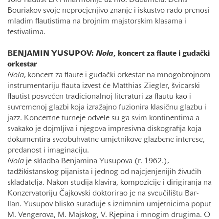
Bouriakov svoje neprocjenjivo znanje i iskustvo rado prenosi
mladim flautistima na brojnim majstorskim klasama i
festivalima.
BENJAMIN YUSUPOV:
Nola
, koncert za flaute i gudački
orkestar
Nola
, koncert za flaute i gudački orkestar na mnogobrojnom
instrumentariju flauta izvest će Matthias Ziegler, švicarski
flautist posvećen tradicionalnoj literaturi za flautu kao i
suvremenoj glazbi koja izražajno fuzionira klasičnu glazbu i
jazz. Koncertne turneje odvele su ga svim kontinentima a
svakako je dojmljiva i njegova impresivna diskografija koja
dokumentira sveobuhvatne umjetnikove glazbene interese,
predanost i imaginaciju.
Nola
je skladba Benjamina Yusupova (r. 1962.),
tadžikistanskog pijanista i jednog od najcjenjenijih živućih
skladatelja. Nakon studija klavira, kompozicije i dirigiranja na
Konzervatoriju Čajkovski doktorirao je na sveučilištu Bar-
Ilan. Yusupov blisko surađuje s iznimnim umjetnicima poput
M. Vengerova, M. Majskog, V. Rjepina i mnogim drugima. O