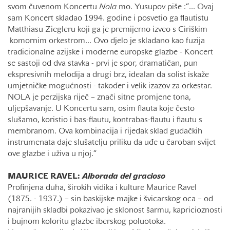
svom čuvenom Koncertu
Nola
mo. Yusupov piše :“... Ovaj
sam Koncert skladao 1994. godine i posvetio ga flautistu
Matthiasu Ziegleru koji ga je premijerno izveo s Ciriškim
komornim orkestrom... Ovo djelo je skladano kao fuzija
tradicionalne azijske i moderne europske glazbe - Koncert
se sastoji od dva stavka - prvi je spor, dramatičan, pun
ekspresivnih melodija a drugi brz, idealan da solist iskaže
umjetničke mogućnosti - također i velik izazov za orkestar.
NOLA je perzijska riječ – znači sitne promjene tona,
uljepšavanje. U Koncertu sam, osim flauta koje često
slušamo, koristio i bas-flautu, kontrabas-flautu i flautu s
membranom. Ova kombinacija i rijedak sklad gudačkih
instrumenata daje slušatelju priliku da uđe u čaroban svijet
ove glazbe i uživa u njoj.“
MAURICE RAVEL:
Alborada del gracioso
Profinjena duha, širokih vidika i kulture Maurice Ravel
(1875. - 1937.) – sin baskijske majke i švicarskog oca – od
najranijih skladbi pokazivao je sklonost šarmu, kapricioznosti
i bujnom koloritu glazbe iberskog poluotoka.