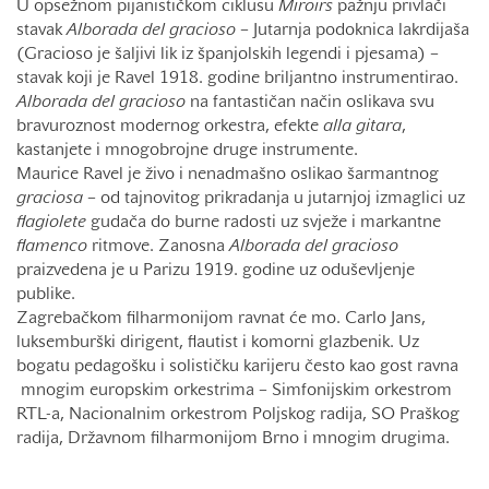
U opsežnom pijanističkom ciklusu
Miroirs
pažnju privlači
stavak
Alborada
del
gracioso
– Jutarnja podoknica lakrdijaša
(Gracioso je šaljivi lik iz španjolskih legendi i pjesama) –
stavak koji je Ravel 1918. godine briljantno instrumentirao.
Alborada
del
gracioso
na fantastičan način oslikava svu
bravuroznost modernog orkestra, efekte
alla
gitara
,
kastanjete i mnogobrojne druge instrumente.
Maurice Ravel je živo i nenadmašno oslikao šarmantnog
graciosa
– od tajnovitog prikradanja u jutarnjoj izmaglici uz
flagiolete
gudača do burne radosti uz svježe i markantne
flamenco
ritmove. Zanosna
Alborada
del
gracioso
praizvedena je u Parizu 1919. godine uz oduševljenje
publike.
Zagrebačkom filharmonijom ravnat će mo. Carlo Jans,
luksemburški dirigent, flautist i komorni glazbenik. Uz
bogatu pedagošku i solističku karijeru često kao gost ravna
mnogim europskim orkestrima – Simfonijskim orkestrom
RTL-a, Nacionalnim orkestrom Poljskog radija, SO Praškog
radija, Državnom filharmonijom Brno i mnogim drugima.