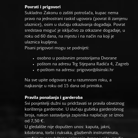
Povrati i prigovori
Sukladno Zakonu o zaštiti potrošača, kupac nema
pravo na jednostrani raskid ugovora (povrat ili zamjenu
ulaznice), osim u slučaju otkazivanja događaja. Povrat
sredstava moguć je isključivo za otkazane događaje, u
roku od 60 dana, na mjestu i na način na koji je
ulaznica kupljena.
Pisani prigovori mogu se podnijeti:
osobno u poslovnim prostorijama Dvorane
poštom na adresu Trg Stjepana Radića 4, Zagreb
e-poštom na adresu:
prigovor@lisinski.hr
Na sve upite odgovara se u razumnom roku, a
najkasnije u roku od 15 dana od primitka.
Pravila ponašanja i garderoba
Svi posjetitelji dužni su pridržavati se pravila obveznog
korištenja garderobe. U slučaju gubitka garderobnog
broja, nakon sastavljanja zapisnika naplaćuje se iznos
od 7,50 €.
U gledalište nije dopušten unos: kaputa, jakni,
kišobrana, torbi i ruksaka, glazbenih instrumenata,