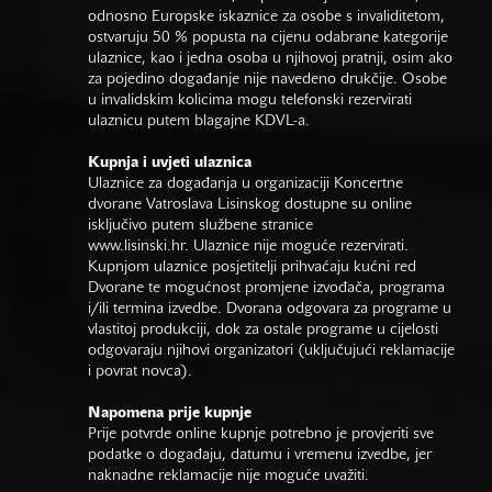
odnosno Europske iskaznice za osobe s invaliditetom,
ostvaruju 50 % popusta na cijenu odabrane kategorije
ulaznice, kao i jedna osoba u njihovoj pratnji, osim ako
za pojedino događanje nije navedeno drukčije. Osobe
u invalidskim kolicima mogu telefonski rezervirati
ulaznicu putem blagajne KDVL-a.
Kupnja i uvjeti ulaznica
Ulaznice za događanja u organizaciji Koncertne
dvorane Vatroslava Lisinskog dostupne su online
isključivo putem službene stranice
www.lisinski.hr.
Ulaznice nije moguće rezervirati.
Kupnjom ulaznice posjetitelji prihvaćaju kućni red
Dvorane te mogućnost promjene izvođača, programa
i/ili termina izvedbe. Dvorana odgovara za programe u
vlastitoj produkciji, dok za ostale programe u cijelosti
odgovaraju njihovi organizatori (uključujući reklamacije
i povrat novca).
Napomena prije kupnje
Prije potvrde online kupnje potrebno je provjeriti sve
podatke o događaju, datumu i vremenu izvedbe, jer
naknadne reklamacije nije moguće uvažiti.