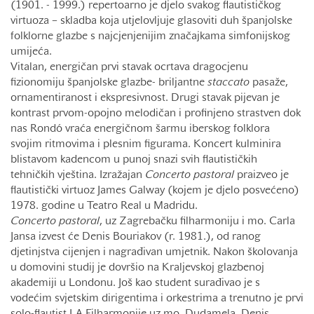
(1901. - 1999.) repertoarno je djelo svakog flautističkog
virtuoza – skladba koja utjelovljuje glasoviti duh španjolske
folklorne glazbe s najcjenjenijim značajkama simfonijskog
umijeća.
Vitalan, energičan prvi stavak ocrtava dragocjenu
fizionomiju španjolske glazbe- briljantne
staccato
pasaže,
ornamentiranost i ekspresivnost. Drugi stavak pijevan je
kontrast prvom-opojno melodičan i profinjeno strastven dok
nas Rondó vraća energičnom šarmu iberskog folklora
svojim ritmovima i plesnim figurama. Koncert kulminira
blistavom kadencom u punoj snazi svih flautističkih
tehničkih vještina. Izražajan
Concerto
pastoral
praizveo je
flautistički virtuoz James Galway (kojem je djelo posvećeno)
1978. godine u Teatro Real u Madridu.
Concerto
pastoral
, uz Zagrebačku filharmoniju i mo. Carla
Jansa izvest će Denis Bouriakov (r. 1981.), od ranog
djetinjstva cijenjen i nagrađivan umjetnik. Nakon školovanja
u domovini studij je dovršio na Kraljevskoj glazbenoj
akademiji u Londonu. Još kao student surađivao je s
vodećim svjetskim dirigentima i orkestrima a trenutno je prvi
solo-flautist LA Filharmonije uz mo. Dudamela. Denis