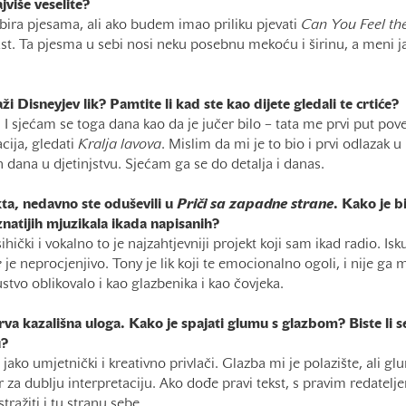
jviše veselite?
bira pjesama, ali ako budem imao priliku pjevati
Can You Feel th
čast. Ta pjesma u sebi nosi neku posebnu mekoću i širinu, a meni jak
ži Disneyjev lik? Pamtite li kad ste kao dijete gledali te crtiće?
 I sjećam se toga dana kao da je jučer bilo – tata me prvi put pove
cija, gledati
Kralja lavova
. Mislim da mi je to bio i prvi odlazak u 
h dana u djetinjstvu. Sjećam ga se do detalja i danas.
ta, nedavno ste oduševili u
Priči sa zapadne strane
. Kako je bi
atijih mjuzikala ikada napisanih?
psihički i vokalno to je najzahtjevniji projekt koji sam ikad radio. I
e
je neprocjenjivo. Tony je lik koji te emocionalno ogoli, i nije ga 
stvo oblikovalo i kao glazbenika i kao čovjeka.
prva kazališna uloga. Kako je spajati glumu s glazbom? Biste li 
u?
jako umjetnički i kreativno privlači. Glazba mi je polazište, ali g
r za dublju interpretaciju. Ako dođe pravi tekst, s pravim redatel
stražiti i tu stranu sebe.