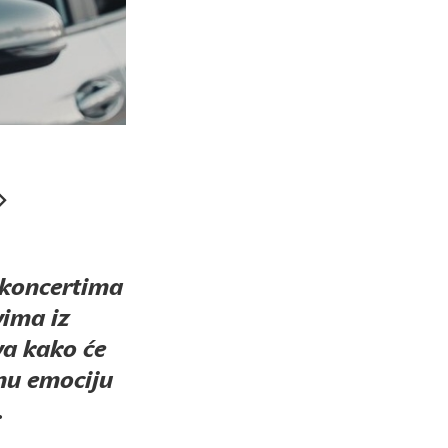
 koncertima
vima iz
va kako će
bnu emociju
.