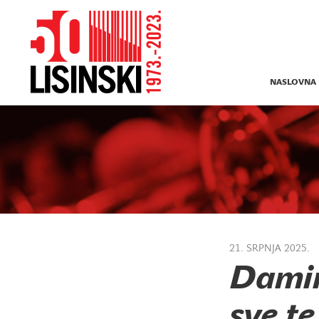
NASLOVNA
21. SRPNJA 2025.
Damir
sve te