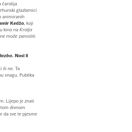
 čarolija
vrhunski glazbenici
h animiranih
amir
Kedžo
, koji
 u kino na
Kralja
 ne može zamisliti
glazba
. Nosi li
 ili ne. Ta
u snagu. Publika
m. Lijepo je znati
 tom divnom
m da sve te pjesme