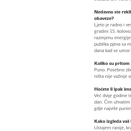
Nedavno ste rekli 
obaveze?
Ljeto je radno i 
gradini 15. kolovo
razmjenu energije 
publika pjeva sa m
dana kad se umor os
Koliko su pritom 
Puno. Posebno zbo
ništa nije važnije 
Hoćete li ipak im
Već dvije godine t
dan. Čim uhvatim 
gdje najviše punim
Kako izgleda vaš 
Ustajem ranije, kra