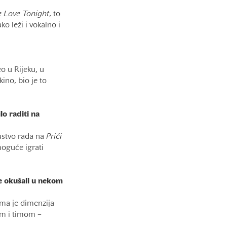
e Love Tonight
, to
o leži i vokalno i
o u Rijeku, u
kino, bio je to
lo raditi na
skustvo rada na
Priči
moguće igrati
se okušali u nekom
luma je dimenzija
jem i timom –