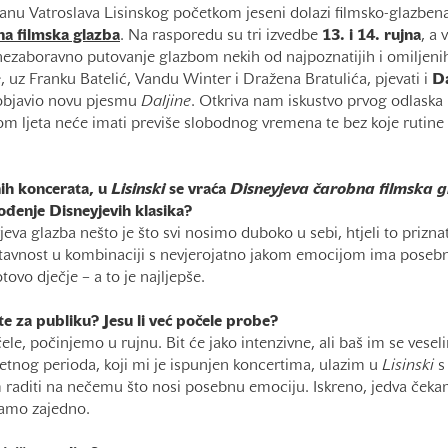
nu Vatroslava Lisinskog početkom jeseni dolazi filmsko-glazbena
na filmska glazba
. Na rasporedu su tri izvedbe
13. i 14. rujna
, a 
 nezaboravno putovanje glazbom nekih od najpoznatijih i omiljeni
e, uz Franku Batelić, Vandu Winter i Dražena Bratulića, pjevati i
D
 objavio novu pjesmu
Daljine
. Otkriva nam iskustvo prvog odlaska
ekom ljeta neće imati previše slobodnog vremena te bez koje rutine
ih koncerata, u
Lisinski
se vraća
Disneyjeva čarobna filmska 
đenje Disneyjevih klasika?
va glazba nešto je što svi nosimo duboko u sebi, htjeli to priznati
tavnost u kombinaciji s nevjerojatno jakom emocijom ima posebn
tovo dječje – a to je najljepše.
e za publiku? Jesu li već počele probe?
ele, počinjemo u rujnu. Bit će jako intenzivne, ali baš im se veseli
jetnog perioda, koji mi je ispunjen koncertima, ulazim u
Lisinski
s
 raditi na nečemu što nosi posebnu emociju. Iskreno, jedva čeka
vamo zajedno.