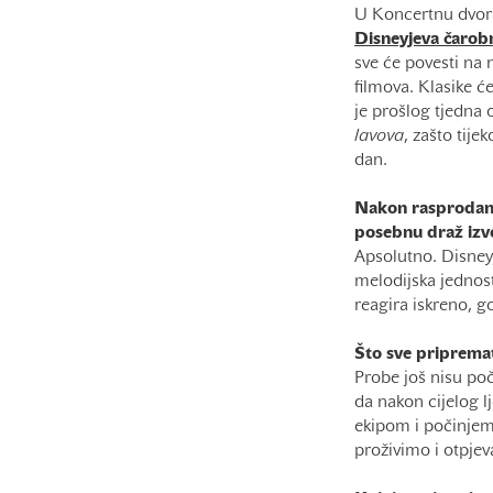
U Koncertnu dvora
Disneyjeva čarob
sve će povesti na
filmova. Klasike ć
je prošlog tjedna
lavova
, zašto tij
dan.
Nakon rasprodan
posebnu draž izvo
Apsolutno. Disneyje
melodijska jednos
reagira iskreno, go
Što sve pripremat
Probe još nisu poč
da nakon cijelog l
ekipom i počinjem
proživimo i otpje