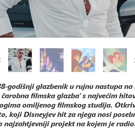
8-godišnji glazbenik u rujnu nastupa na
 čarobna filmska glazba' s najvećim hito
ogima omiljenog filmskog studija. Otkri
eto, koji Disneyjev hit za njega nosi pose
io najzahtjevniji projekt na kojem je radio