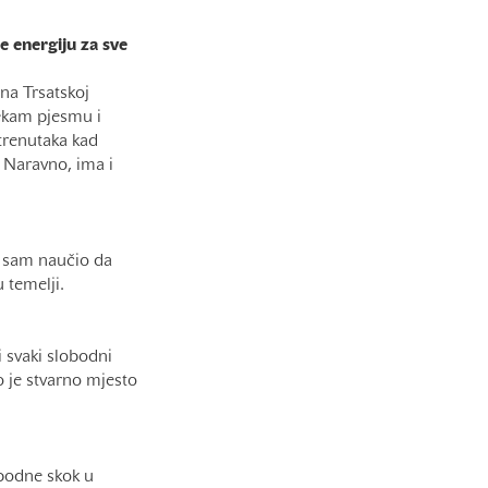
e energiju za sve
na Trsatskoj
čekam pjesmu i
 trenutaka kad
. Naravno, ima i
a sam naučio da
u temelji.
 svaki slobodni
 je stvarno mjesto
jepodne skok u