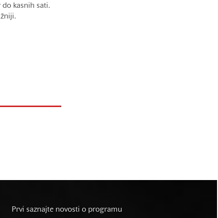
 do kasnih sati.
niji.
Prvi saznajte novosti o programu