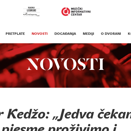
PRETPLATE
NOVOSTI
DOGAĐANJA
MEDIJI
O DVORANI
K
NOVOSTI
 Kedžo: „Jedva čeka
 pjesme proživimo i