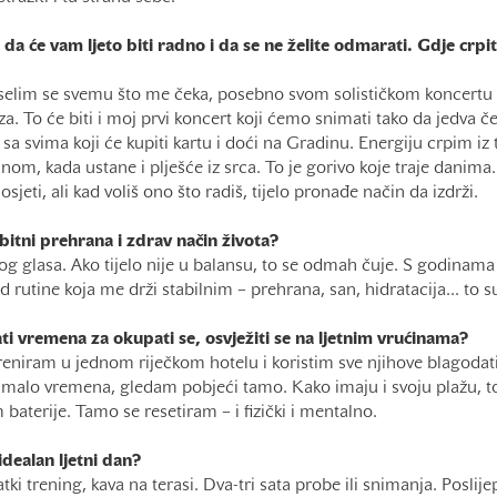
da će vam ljeto biti radno i da se ne želite odmarati. Gdje crpit
veselim se svemu što me čeka, posebno svom solističkom koncertu 
za. To će biti i moj prvi koncert koji ćemo snimati tako da jedva 
sa svima koji će kupiti kartu i doći na Gradinu. Energiju crpim iz
nom, kada ustane i plješće iz srca. To je gorivo koje traje danima
jeti, ali kad voliš ono što radiš, tijelo pronađe način da izdrži.
bitni prehrana i zdrav način života?
g glasa. Ako tijelo nije u balansu, to se odmah čuje. S godinam
od rutine koja me drži stabilnim – prehrana, san, hidratacija... to s
ati vremena za okupati se, osvježiti se na ljetnim vrućinama?
reniram u jednom riječkom hotelu i koristim sve njihove blagodati
malo vremena, gledam pobjeći tamo. Kako imaju i svoju plažu, to
 baterije. Tamo se resetiram – i fizički i mentalno.
idealan ljetni dan?
tki trening, kava na terasi. Dva-tri sata probe ili snimanja. Posli