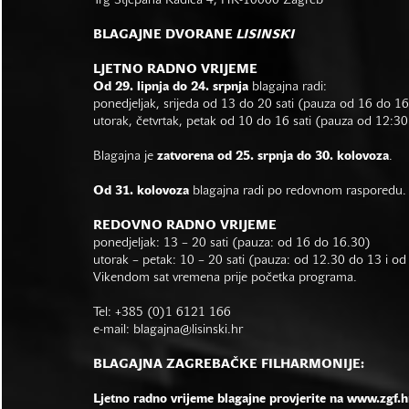
Trg Stjepana Radića 4, HR-10000 Zagreb
BLAGAJNE DVORANE
LISINSKI
LJETNO RADNO VRIJEME
Od 29. lipnja do 24. srpnja
blagajna radi:
ponedjeljak, srijeda od 13 do 20 sati (pauza od 16 do 1
utorak, četvrtak, petak od 10 do 16 sati (pauza od 12:30
Blagajna je
zatvorena od 25. srpnja do 30. kolovoza
.
Od 31. kolovoza
blagajna radi po redovnom rasporedu.
REDOVNO RADNO VRIJEME
ponedjeljak: 13 – 20 sati (pauza: od 16 do 16.30)
utorak – petak: 10 – 20 sati (pauza: od 12.30 do 13 i o
Vikendom sat vremena prije početka programa.
Tel: +385 (0)1 6121 166
e-mail:
blagajna@lisinski.hr
BLAGAJNA ZAGREBAČKE FILHARMONIJE:
Ljetno radno vrijeme blagajne provjerite na www.zgf.h