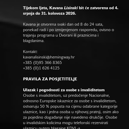
Tijekom ljeta, Kavana
Lisinski
bit će zatvorena od 4.
srpnja do 31. kolovoza 2026.
Kavana je otvorena svaki dan od 8 do 24 sata,
ponekad radi i po izmijenjenom rasporedu, ovisno o
trajanju programa u Dvorani ili praznicima i
blagdanima.
Kontakt:
kavanalisinski@hemingway.hr
+385 (0)95 366 8365
+385 (0)1 626 4125
PRAVILA ZA POSJETITELJE
Ulazak i pogodnosti za osobe s invaliditetom
Osobe s invaliditetom, uz predočenje Nacionalne,
odnosno Europske iskaznice za osobe s invaliditetom,
ostvaruju 50 % popusta na cijenu odabrane kategorije
ulaznice, kao i jedna osoba u njihovoj pratnji, osim ako
za pojedino događanje nije navedeno drukčije. Osobe
u invalidskim kolicima mogu telefonski rezervirati
ulaznicu putem blagajne KDVL-a.