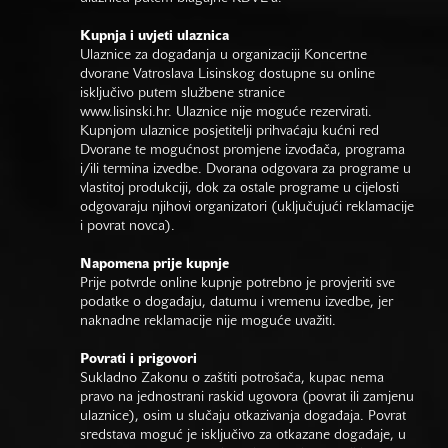
Kupnja i uvjeti ulaznica
Ulaznice za događanja u organizaciji Koncertne
dvorane Vatroslava Lisinskog dostupne su online
isključivo putem službene stranice
www.lisinski.hr.
Ulaznice nije moguće rezervirati.
Kupnjom ulaznice posjetitelji prihvaćaju kućni red
Dvorane te mogućnost promjene izvođača, programa
i/ili termina izvedbe. Dvorana odgovara za programe u
vlastitoj produkciji, dok za ostale programe u cijelosti
odgovaraju njihovi organizatori (uključujući reklamacije
i povrat novca).
Napomena prije kupnje
Prije potvrde online kupnje potrebno je provjeriti sve
podatke o događaju, datumu i vremenu izvedbe, jer
naknadne reklamacije nije moguće uvažiti.
Povrati i prigovori
Sukladno Zakonu o zaštiti potrošača, kupac nema
pravo na jednostrani raskid ugovora (povrat ili zamjenu
ulaznice), osim u slučaju otkazivanja događaja. Povrat
sredstava moguć je isključivo za otkazane događaje, u