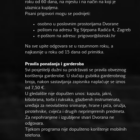
roku od 60 dana, na mjestu i na način na koji je
ulaznica kupljena.
Pisani prigovori mogu se podnijeti:
osobno u poslovnim prostorijama Dvorane
poštom na adresu Trg Stjepana Radića 4, Zagreb
e-poštom na adresu:
prigovor@lisinski.hr
Na sve upite odgovara se u razumnom roku, a
najkasnije u roku od 15 dana od primitka.
Pravila ponašanja i garderoba
Svi posjetitelji dužni su pridržavati se pravila obveznog
korištenja garderobe. U slučaju gubitka garderobnog
broja, nakon sastavljanja zapisnika naplaćuje se iznos
od 7,50 €.
U gledalište nije dopušten unos: kaputa, jakni,
kišobrana, torbi i ruksaka, glazbenih instrumenata,
uređaja za neovlašteno snimanje, hrane i pića, oružja,
pirotehnike, cvijeća i drugih neprimjerenih predmeta.
Za nepohranjene i izgubljene stvari Dvorana ne
odgovara.
Tijekom programa nije dopušteno korištenje mobilnih
telefona.