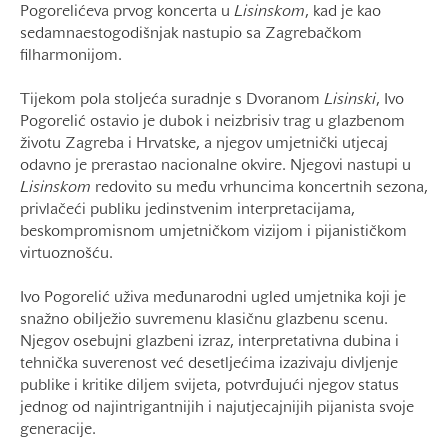
Pogorelićeva prvog koncerta u
Lisinskom
, kad je kao
sedamnaestogodišnjak nastupio sa Zagrebačkom
filharmonijom.
Tijekom pola stoljeća suradnje s Dvoranom
Lisinski
, Ivo
Pogorelić ostavio je dubok i neizbrisiv trag u glazbenom
životu Zagreba i Hrvatske, a njegov umjetnički utjecaj
odavno je prerastao nacionalne okvire. Njegovi nastupi u
Lisinskom
redovito su među vrhuncima koncertnih sezona,
privlačeći publiku jedinstvenim interpretacijama,
beskompromisnom umjetničkom vizijom i pijanističkom
virtuoznošću.
Ivo Pogorelić uživa međunarodni ugled umjetnika koji je
snažno obilježio suvremenu klasičnu glazbenu scenu.
Njegov osebujni glazbeni izraz, interpretativna dubina i
tehnička suverenost već desetljećima izazivaju divljenje
publike i kritike diljem svijeta, potvrđujući njegov status
jednog od najintrigantnijih i najutjecajnijih pijanista svoje
generacije.