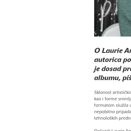
O Laurie An
autorica po
je dosad pr
albumu, piš
Sklonost artističk
kao i forme snimlj
formatom služila u
nepobitno pripada 
tehnoloških prednos