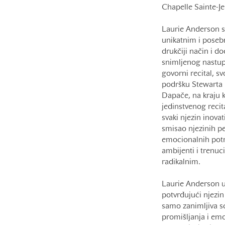
Chapelle Sainte-Je
Laurie Anderson sva
unikatnim i poseb
drukčiji način i do
snimljenog nastup
govorni recital, sv
podršku Stewarta 
Dapače, na kraju 
jedinstvenog recit
svaki njezin inovat
smisao njezinih pe
emocionalnih potr
ambijenti i trenuc
radikalnim.
Laurie Anderson u
potvrđujući njezin
samo zanimljiva s
promišljanja i emo