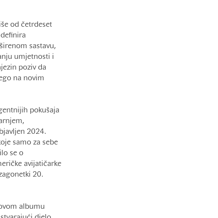
iše od četrdeset
definira
oširenom sastavu,
anju umjetnosti i
njezin poziv da
 nego na novim
gentnijih pokušaja
arnjem,
bjavljen 2024.
 koje samo za sebe
lo se o
ričke avijatičarke
 zagonetki 20.
a ovom albumu
stvarajući djelo