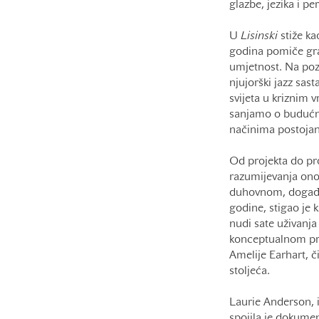
glazbe, jezika i p
U
Lisinski
stiže ka
godina pomiče gra
umjetnost. Na po
njujorški jazz sas
svijeta u kriznim 
sanjamo o budućnos
načinima postojanj
Od projekta do pro
razumijevanja ono
duhovnom, događa.
godine, stigao je 
nudi sate uživanja
konceptualnom pro
Amelije Earhart, či
stoljeća.
Laurie Anderson, 
spojila je dokumen