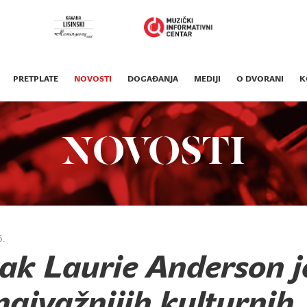
PRETPLATE
NOVOSTI
DOGAĐANJA
MEDIJI
O DVORANI
K
NOVOSTI
5.
ak Laurie Anderson 
najvažnijih kulturnih