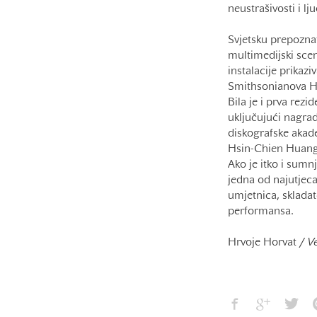
neustrašivosti i l
Svjetsku prepozna
multimedijski scens
instalacije prikaz
Smithsonianova H
Bila je i prva rez
uključujući nagra
diskografske akade
Hsin-Chien Huangom
Ako je itko i sumn
jedna od najutjecaj
umjetnica, skladat
performansa.
Hrvoje Horvat /
Ve