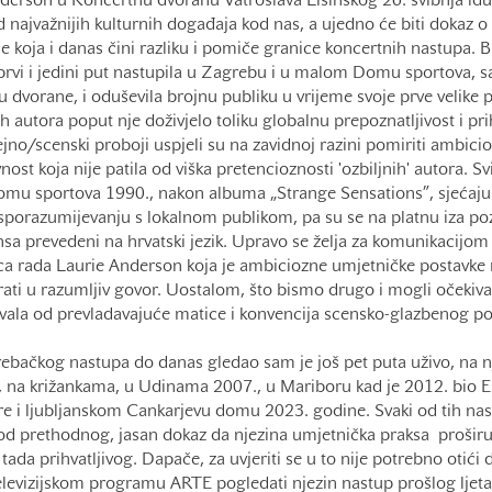
derson u Koncertnu dvoranu Vatroslava Lisinskog 26. svibnja id
 najvažnijih kulturnih događaja kod nas, a ujedno će biti dokaz o 
e koja i danas čini razliku i pomiče granice koncertnih nastupa. Bil
prvi i jedini put nastupila u Zagrebu i u malom Domu sportova, s
 dvorane, i oduševila brojnu publiku u vrijeme svoje prve velike 
h autora poput nje doživjelo toliku globalnu prepoznatljivost i pr
dejno/scenski proboji uspjeli su na zavidnoj razini pomiriti ambicio
st koja nije patila od viška pretencioznosti 'ozbiljnih' autora. Svi 
u sportova 1990., nakon albuma „Strange Sensations”, sjećaju s
sporazumijevanju s lokalnom publikom, pa su se na platnu iza poz
sa prevedeni na hrvatski jezik. Upravo se želja za komunikacijom
ica rada Laurie Anderson koja je ambiciozne umjetničke postavke 
ati u razumljiv govor. Uostalom, što bismo drugo i mogli očekivat
ovala od prevladavajuće matice i konvencija scensko-glazbenog po
ebačkog nastupa do danas gledao sam je još pet puta uživo, na
5., na križankama, u Udinama 2007., u Mariboru kad je 2012. bio 
ure i ljubljanskom Cankarjevu domu 2023. godine. Svaki od tih nas
 od prethodnog, jasan dokaz da njezina umjetnička praksa proširu
tada prihvatljivog. Dapače, za uvjeriti se u to nije potrebno otići 
elevizijskom programu ARTE pogledati njezin nastup prošlog ljeta