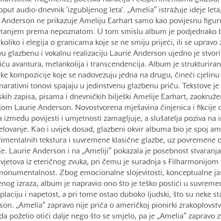
put audio-dnevnik 'izgubljenog leta'. „Amelia” istražuje ideje leta,
e Anderson ne prikazuje Ameliju Earhart samo kao povijesnu figu
kretanjem prema nepoznatom. U tom smislu album je podjednako b
koliko i elegija o granicama koje se ne smiju prijeći, ili se upravo
ivu glazbenu i vokalnu realizaciju Laurie Anderson ujedno je stvor
iću avantura, melankolija i transcendencija. Album je strukturiran
tke kompozicije koje se nadovezuju jedna na drugu, čineći cjelinu 
i narativni tonovi spajaju u jedinstvenu glazbenu priču. Tekstove je
kih zapisa, pisama i dnevničkih bilješki Amelije Earhart, zaokruž
m Laurie Anderson. Novostvorena mješavina činjenica i fikcije ot
 između povijesti i umjetnosti zamagljuje, a slušatelja poziva na i
ovanje. Kao i uvijek dosad, glazbeni okvir albuma bio je spoj am
rimentalnih tekstura i suvremene klasične glazbe, uz povremene o
je. Laurie Anderson i na „Ameliji” pokazala je posebnost stvaranj
 svjetova iz eteričnog zvuka, pri čemu je suradnja s Filharmonijom 
numentalnost. Zbog emocionalne slojevitosti, konceptualne ja
nog izraza, album je napravio ono što je teško postići u suvremen
laciju i napetost, a pri tome ostao duboko ljudski, što su neke sta
on. „Amelia” zapravo nije priča o američkoj pionirki zrakoplovst
da poželio otići dalje nego što se smjelo, pa je „Amelia” zapravo