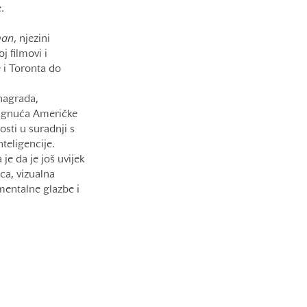
.
man
, njezini
j filmovi i
e i Toronta do
nagrada,
tignuća Američke
osti u suradnji s
teligencije.
e da je još uvijek
ica, vizualna
mentalne glazbe i