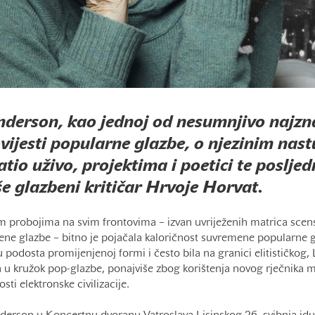
derson, kao jednoj od nesumnjivo najzna
vijesti popularne glazbe, o njezinim nas
atio uživo, projektima i poetici te poslje
e glazbeni kritičar Hrvoje Horvat.
im probojima na svim frontovima – izvan uvriježenih matrica scen
ene glazbe – bitno je pojačala kaloričnost suvremene popularne g
 podosta promijenjenoj formi i često bila na granici elitističkog
u kružok pop-glazbe, ponajviše zbog korištenja novog rječnika me
ti elektronske civilizacije.