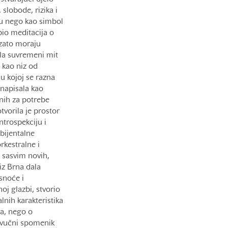
 slobode, rizika i
ru nego kao simbol
io meditacija o
 zato moraju
ila suvremeni mit
 kao niz od
u kojoj se razna
 napisala kao
enih za potrebe
vorila je prostor
ntrospekciju i
bijentalne
rkestralne i
a sasvim novih,
iz Brna dala
snoće i
oj glazbi, stvorio
lnih karakteristika
va, nego o
 zvučni spomenik