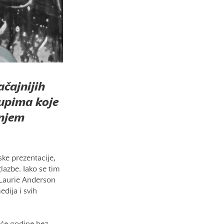
čajnijih
tupima koje
dnjem
ske prezentacije,
lazbe. Iako se tim
, Laurie Anderson
dija i svih