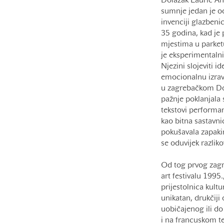
Dolazak Laurie An
sumnje jedan je od
invenciji glazbenic
35 godina, kad je 
mjestima u parketu
je eksperimentalni
Njezini slojeviti i
emocionalnu izravno
u zagrebačkom Dom
pažnje poklanjala 
tekstovi performan
kao bitna sastavn
pokušavala zapakir
se oduvijek razlik
Od tog prvog zagr
art festivalu 199
prijestolnica kult
unikatan, drukčiji
uobičajenog ili do 
i na francuskom t