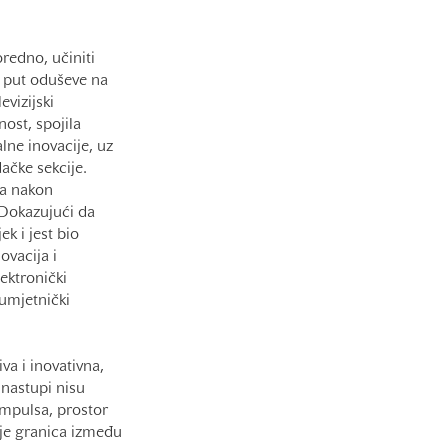
oredno, učiniti
i put oduševe na
evizijski
ost, spojila
alne inovacije, uz
ačke sekcije.
pa nakon
. Dokazujući da
ek i jest bio
ovacija i
ektronički
 umjetnički
a i inovativna,
 nastupi nisu
impulsa, prostor
anje granica između