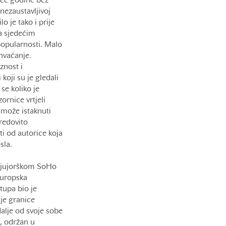
uće godine bez
nezaustavljivoj
o je tako i prije
a sjedećim
popularnosti. Malo
ihvaćanje.
znost i
koji su je gledali
e koliko je
ornice vrtjeli
 može istaknuti
redovito
i od autorice koja
sla.
 njujorškom SoHo
Europska
tupa bio je
je granice
dalje od svoje sobe
, održan u