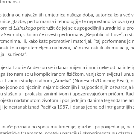
erformansa.
o jedna od najvažnijih umjetnica našega doba, autorica koja već v
nice glazbe, performansa i tehnologije te neprestano iznova (re)
zornici
Lisinskoga
pridružit će joj se dugogodišnji suradnici u pr
tav Sexmob, s kojim će izvesti performans „Republic of Love”, o st
vremenima. Ili, kako kaže promotivni materijal, “taj performans je 
ti koja nije utemeljena na brzini, učinkovitosti ili akumulaciji,
a i suživota”.
jekta Laurie Anderson se i danas mijenja i nudi neke od najinteli
ga što nam se u kompliciranom fizičkom, vanjskom svijetu i unut
 I zadnji studijski album „Amelia” (Nonesuch/Dancing Bear), o
kao jedno od njezinih najambicioznijih i najpoetičnijih ostvarenja
 u slušanju i prolasku zanimljivom i upozoravajućom pričom. Radi
jektu nadahnutom životom i posljednjim danima legendarne ame
ji je nestanak iznad Pacifika 1937. i danas jedna od intrigantnijih
i inače poznata po spoju multimedije, glazbe i pripovijedanja, n
tarističke fragmente, poetsku naraciju i eksperimentalnu glazbu, 