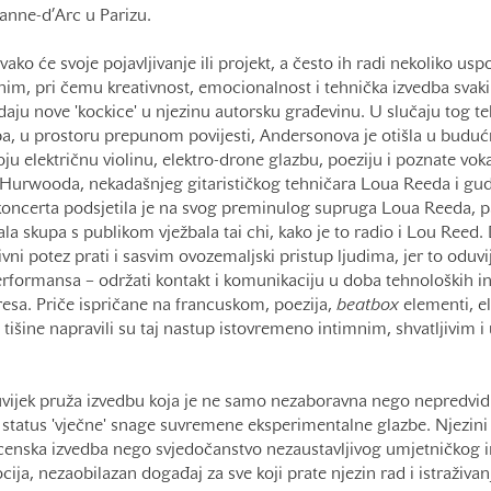
anne-d’Arc u Parizu.
ko će svoje pojavljivanje ili projekt, a često ih radi nekoliko usp
nim, pri čemu kreativnost, emocionalnost i tehnička izvedba svak
daju nove 'kockice' u njezinu autorsku građevinu. U slučaju tog tel
a, u prostoru prepunom povijesti, Andersonova je otišla u budućn
oju električnu violinu, elektro-drone glazbu, poeziju i poznate vok
Hurwooda, nekadašnjeg gitarističkog tehničara Loua Reeda i gud
koncerta podsjetila je na svog preminulog supruga Loua Reeda, 
ala skupa s publikom vježbala tai chi, kako je to radio i Lou Reed
ivni potez prati i sasvim ovozemaljski pristup ljudima, jer to oduvij
rformansa – održati kontakt i komunikaciju u doba tehnoloških in
esa. Priče ispričane na francuskom, poezija,
beatbox
elementi, el
i tišine napravili su taj nastup istovremeno intimnim, shvatljivim i
vijek pruža izvedbu koja je ne samo nezaboravna nego nepredvidiv
 status 'vječne' snage suvremene eksperimentalne glazbe. Njezini
censka izvedba nego svjedočanstvo nezaustavljivog umjetničkog 
cija, nezaobilazan događaj za sve koji prate njezin rad i istraživ