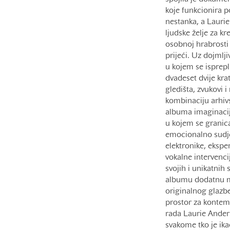
koje funkcionira po
nestanka, a Lauri
ljudske želje za 
osobnoj hrabrosti 
prijeći. Uz dojmlj
u kojem se isprepl
dvadeset dvije kra
gledišta, zvukovi 
kombinaciju arhivs
albuma imaginacijo
u kojem se granica
emocionalno sudjel
elektronike, ekspe
vokalne intervenci
svojih i unikatnih
albumu dodatnu mo
originalnog glazbe
prostor za kontemp
rada Laurie Anders
svakome tko je ika