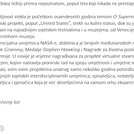
judskoj težnji prema nepoznatom, poput leta koji nikada ne prestaje
tljivost stekla je početkom osamdesetih godina temom
O Super
ki projekti, poput „United States”, stekli su kultni status, dok su jo
ivani na najvažnijim svjetskim festivalima i u muzejima, od Venecij
irshhorn muzeja.
idencijalna umjetnica NASA-e, dobitnica je brojnih međunarodnih 
de
Grammy
, Medalje
Stephen
Hawking
i Nagrade za životna pos
mije. U novije je vrijeme nagrađivana za projekte virtualne stvarn
, kojim nastavlja pionirski rad na spoju umjetnosti i umjetne in
jao, svim ovim projektima unatrag samo nekoliko godina potvrdila j
nijih svjetskih interdisciplinarnih umjetnica; spisateljica, redatelj
eljica i pjevačica koja je već desetljećima na samom vrhu eksperi
černji list