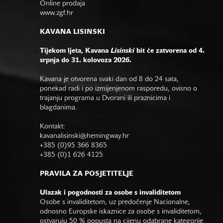
Online prodaja
www.zgf.hr
KAVANA LISINSKI
Tijekom ljeta, Kavana
Lisinski
bit će zatvorena od 4.
srpnja do 31. kolovoza 2026.
Kavana je otvorena svaki dan od 8 do 24 sata,
ponekad radi i po izmijenjenom rasporedu, ovisno o
trajanju programa u Dvorani ili praznicima i
blagdanima.
Kontakt:
kavanalisinski@hemingway.hr
+385 (0)95 366 8365
+385 (0)1 626 4125
PRAVILA ZA POSJETITELJE
Ulazak i pogodnosti za osobe s invaliditetom
Osobe s invaliditetom, uz predočenje Nacionalne,
odnosno Europske iskaznice za osobe s invaliditetom,
ostvaruju 50 % popusta na cijenu odabrane kategorije