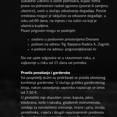
Sukladno Zakonu o zaštiti potrošača, kupac nema
pravo na jednostrani raskid ugovora (povrat ili zamjenu
ulaznice), osim u slučaju otkazivanja događaja. Povrat
sredstava moguć je isključivo za otkazane događaje, u
roku od 60 dana, na mjestu i na način na koji je
ulaznica kupljena.
Pisani prigovori mogu se podnijeti:
osobno u poslovnim prostorijama Dvorane
poštom na adresu Trg Stjepana Radića 4, Zagreb
e-poštom na adresu:
prigovor@lisinski.hr
Na sve upite odgovara se u razumnom roku, a
najkasnije u roku od 15 dana od primitka.
Pravila ponašanja i garderoba
Svi posjetitelji dužni su pridržavati se pravila obveznog
korištenja garderobe. U slučaju gubitka garderobnog
broja, nakon sastavljanja zapisnika naplaćuje se iznos
od 7,50 €.
U gledalište nije dopušten unos: kaputa, jakni,
kišobrana, torbi i ruksaka, glazbenih instrumenata,
uređaja za neovlašteno snimanje, hrane i pića, oružja,
pirotehnike, cvijeća i drugih neprimjerenih predmeta.