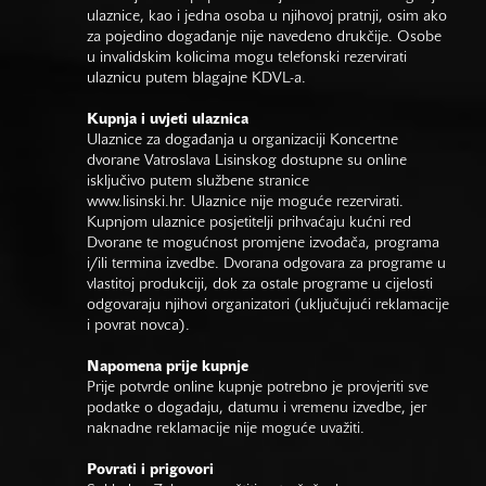
ulaznice, kao i jedna osoba u njihovoj pratnji, osim ako
za pojedino događanje nije navedeno drukčije. Osobe
u invalidskim kolicima mogu telefonski rezervirati
ulaznicu putem blagajne KDVL-a.
Kupnja i uvjeti ulaznica
Ulaznice za događanja u organizaciji Koncertne
dvorane Vatroslava Lisinskog dostupne su online
isključivo putem službene stranice
www.lisinski.hr.
Ulaznice nije moguće rezervirati.
Kupnjom ulaznice posjetitelji prihvaćaju kućni red
Dvorane te mogućnost promjene izvođača, programa
i/ili termina izvedbe. Dvorana odgovara za programe u
vlastitoj produkciji, dok za ostale programe u cijelosti
odgovaraju njihovi organizatori (uključujući reklamacije
i povrat novca).
Napomena prije kupnje
Prije potvrde online kupnje potrebno je provjeriti sve
podatke o događaju, datumu i vremenu izvedbe, jer
naknadne reklamacije nije moguće uvažiti.
Povrati i prigovori