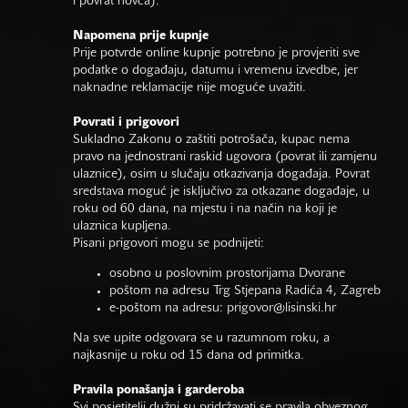
i povrat novca).
Napomena prije kupnje
Prije potvrde online kupnje potrebno je provjeriti sve
podatke o događaju, datumu i vremenu izvedbe, jer
naknadne reklamacije nije moguće uvažiti.
Povrati i prigovori
Sukladno Zakonu o zaštiti potrošača, kupac nema
pravo na jednostrani raskid ugovora (povrat ili zamjenu
ulaznice), osim u slučaju otkazivanja događaja. Povrat
sredstava moguć je isključivo za otkazane događaje, u
roku od 60 dana, na mjestu i na način na koji je
ulaznica kupljena.
Pisani prigovori mogu se podnijeti:
osobno u poslovnim prostorijama Dvorane
poštom na adresu Trg Stjepana Radića 4, Zagreb
e-poštom na adresu:
prigovor@lisinski.hr
Na sve upite odgovara se u razumnom roku, a
najkasnije u roku od 15 dana od primitka.
Pravila ponašanja i garderoba
Svi posjetitelji dužni su pridržavati se pravila obveznog