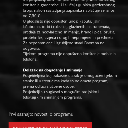
korištenja garderobe. U slučaju gubitka garderobnog
broja, nakon sastavljanja zapisnika naplaćuje se iznos
od 7,50 €.
U gledalište nije dopušten unos: kaputa, jakni,
kišobrana, torbi i ruksaka, glazbenih instrumenata,
uređaja za neovlašteno snimanje, hrane i pića, oružja,
pirotehnike, cvijeća i drugih neprimjerenih predmeta.
Za nepohranjene i izgubljene stvari Dvorana ne
odgovara.
Tijekom programa nije dopušteno korištenje mobilnih
telefona.
Dolazak na događanje i snimanje
Posjetiteljima koji zakasne ulazak je omogućen tijekom
stanke ili u trenucima kada to ne ometa program,
prema odluci službene osobe.
Posjetitelji su suglasni s mogućim radijskim i
televizijskim snimanjem programa.
Prvi saznajte novosti o programu