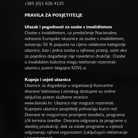
+385 (0)1 626 4125
PRAVILA ZA POSJETITELJE
Ulazak i pogodnosti za osobe s invaliditetom
Osobe s invaliditetom, uz predočenje Nacionalne,
odnosno Europske iskaznice za osobe s invaliditetom,
ostvaruju 50 % popusta na cijenu odabrane kategorije
ulaznice, kao i jedna osoba u njihovoj pratnji, osim ako
za pojedino događanje nije navedeno drukčije. Osobe
u invalidskim kolicima mogu telefonski rezervirati
ulaznicu putem blagajne KDVL-a.
Kupnja i uvjeti ulaznica
Ulaznice za događanja u organizaciji Koncertne
dvorane Vatroslava Lisinskog dostupne su online
isključivo putem službene stranice
www.lisinski.hr.
Ulaznice nije moguće rezervirati.
Kupnjom ulaznice posjetitelji prihvaćaju kućni red
Dvorane te mogućnost promjene izvođača, programa
i/ili termina izvedbe. Dvorana odgovara za programe u
vlastitoj produkciji, dok za ostale programe u cijelosti
odgovaraju njihovi organizatori (uključujući reklamacije