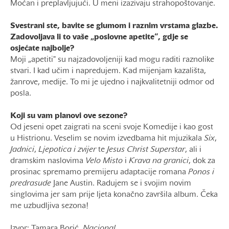
Moćan i preplavljujući. U meni izazivaju strahopoštovanje.
Svestrani ste, bavite se glumom i raznim vrstama glazbe.
Zadovoljava li to vaše „poslovne apetite“, gdje se
osjećate najbolje?
Moji „apetiti" su najzadovoljeniji kad mogu raditi raznolike
stvari. I kad učim i napredujem. Kad mijenjam kazališta,
žanrove, medije. To mi je ujedno i najkvalitetniji odmor od
posla.
Koji su vam planovi ove sezone?
Od jeseni opet zaigrati na sceni svoje Komedije i kao gost
u Histrionu. Veselim se novim izvedbama hit mjuzikala
Six
,
Jadnici
,
Ljepotica i zvijer
te
Jesus Christ Superstar
, ali i
dramskim naslovima
Velo
Misto
i
Krava na granici
, dok za
prosinac spremamo premijeru adaptacije romana
Ponos i
predrasude
Jane Austin. Radujem se i svojim novim
singlovima jer sam prije ljeta konačno završila album. Čeka
me uzbudljiva sezona!
Izvor: Tamara Borić,
Nacional