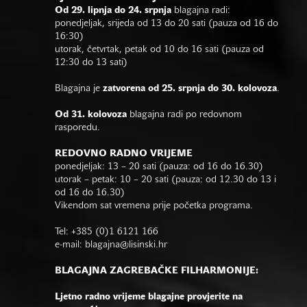
Od 29. lipnja do 24. srpnja
blagajna radi:
ponedjeljak, srijeda od 13 do 20 sati (pauza od 16 do
16:30)
utorak, četvrtak, petak od 10 do 16 sati (pauza od
12:30 do 13 sati)
Blagajna je
zatvorena od 25. srpnja do 30. kolovoza
.
Od 31. kolovoza
blagajna radi po redovnom
rasporedu.
REDOVNO RADNO VRIJEME
ponedjeljak: 13 – 20 sati (pauza: od 16 do 16.30)
utorak – petak: 10 – 20 sati (pauza: od 12.30 do 13 i
od 16 do 16.30)
Vikendom sat vremena prije početka programa.
Tel: +385 (0)1 6121 166
e-mail:
blagajna@lisinski.hr
BLAGAJNA ZAGREBAČKE FILHARMONIJE:
Ljetno radno vrijeme blagajne provjerite na