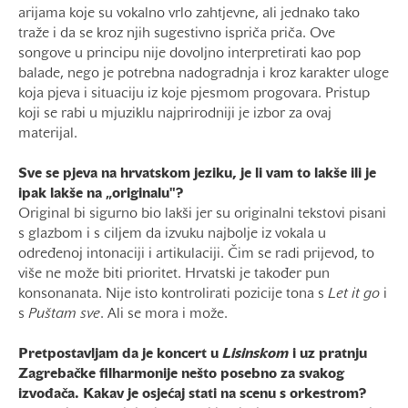
arijama koje su vokalno vrlo zahtjevne, ali jednako tako
traže i da se kroz njih sugestivno ispriča priča. Ove
songove u principu nije dovoljno interpretirati kao pop
balade, nego je potrebna nadogradnja i kroz karakter uloge
koja pjeva i situaciju iz koje pjesmom progovara. Pristup
koji se rabi u mjuziklu najprirodniji je izbor za ovaj
materijal.
Sve se pjeva na hrvatskom jeziku, je li vam to lakše ili je
ipak lakše na „originalu"?
Original bi sigurno bio lakši jer su originalni tekstovi pisani
s glazbom i s ciljem da izvuku najbolje iz vokala u
određenoj intonaciji i artikulaciji. Čim se radi prijevod, to
više ne može biti prioritet. Hrvatski je također pun
konsonanata. Nije isto kontrolirati pozicije tona s
Let it go
i
s
Puštam sve
. Ali se mora i može.
Pretpostavljam da je koncert u
Lisinskom
i uz pratnju
Zagrebačke filharmonije nešto posebno za svakog
izvođača. Kakav je osjećaj stati na scenu s orkestrom?