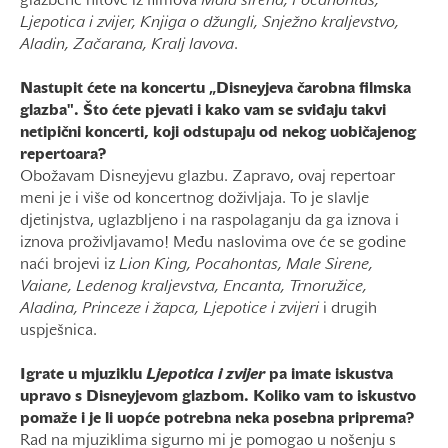
glazbene hitove iz filmova
Mala sirena, Pocahontas,
Ljepotica i zvijer, Knjiga o džungli, Snježno kraljevstvo,
Aladin, Začarana, Kralj lavova
.
Nastupit ćete na koncertu „Disneyjeva čarobna filmska
glazba". Što ćete pjevati i kako vam se sviđaju takvi
netipični koncerti, koji odstupaju od nekog uobičajenog
repertoara?
Obožavam Disneyjevu glazbu. Zapravo, ovaj repertoar
meni je i više od koncertnog doživljaja. To je slavlje
djetinjstva, uglazbljeno i na raspolaganju da ga iznova i
iznova proživljavamo! Među naslovima ove će se godine
naći brojevi iz
Lion King, Pocahontas, Male Sirene,
Vaiane, Ledenog kraljevstva, Encanta, Trnoružice,
Aladina, Princeze i žapca, Ljepotice i zvijeri
i drugih
uspješnica.
Igrate u mjuziklu
Ljepotica i zvijer
pa imate iskustva
upravo s Disneyjevom glazbom. Koliko vam to iskustvo
pomaže i je li uopće potrebna neka posebna priprema?
Rad na mjuziklima sigurno mi je pomogao u nošenju s