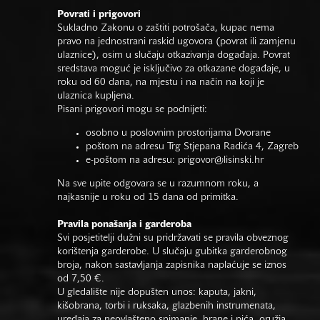
Povrati i prigovori
Sukladno Zakonu o zaštiti potrošača, kupac nema
pravo na jednostrani raskid ugovora (povrat ili zamjenu
ulaznice), osim u slučaju otkazivanja događaja. Povrat
sredstava moguć je isključivo za otkazane događaje, u
roku od 60 dana, na mjestu i na način na koji je
ulaznica kupljena.
Pisani prigovori mogu se podnijeti:
osobno u poslovnim prostorijama Dvorane
poštom na adresu Trg Stjepana Radića 4, Zagreb
e-poštom na adresu:
prigovor@lisinski.hr
Na sve upite odgovara se u razumnom roku, a
najkasnije u roku od 15 dana od primitka.
Pravila ponašanja i garderoba
Svi posjetitelji dužni su pridržavati se pravila obveznog
korištenja garderobe. U slučaju gubitka garderobnog
broja, nakon sastavljanja zapisnika naplaćuje se iznos
od 7,50 €.
U gledalište nije dopušten unos: kaputa, jakni,
kišobrana, torbi i ruksaka, glazbenih instrumenata,
uređaja za neovlašteno snimanje, hrane i pića, oružja,