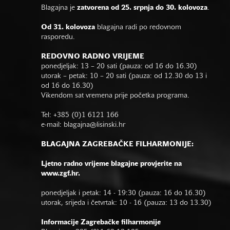
Blagajna je
zatvorena od 25. srpnja do 30. kolovoza
.
Od 31. kolovoza
blagajna radi po redovnom
rasporedu.
REDOVNO RADNO VRIJEME
ponedjeljak: 13 – 20 sati (pauza: od 16 do 16.30)
utorak – petak: 10 – 20 sati (pauza: od 12.30 do 13 i
od 16 do 16.30)
Vikendom sat vremena prije početka programa.
Tel: +385 (0)1 6121 166
e-mail:
blagajna@lisinski.hr
BLAGAJNA ZAGREBAČKE FILHARMONIJE:
Ljetno radno vrijeme blagajne provjerite na
www.zgf.hr.
ponedjeljak i petak: 14 - 19:30 (pauza: 16 do 16.30)
utorak, srijeda i četvrtak: 10 - 16 (pauza: 13 do 13.30)
Informacije Zagrebačke filharmonije