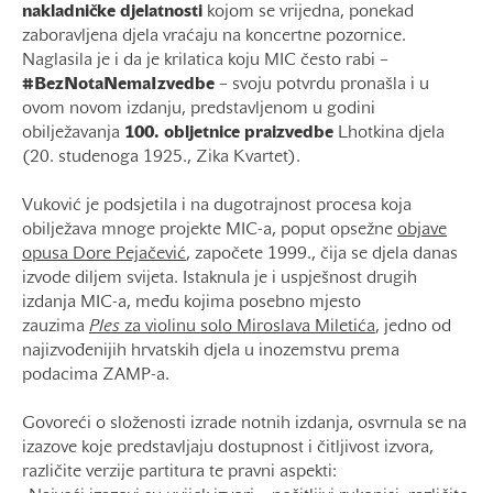
nakladničke djelatnosti
kojom se vrijedna, ponekad
zaboravljena djela vraćaju na koncertne pozornice.
Naglasila je i da je krilatica koju MIC često rabi –
#BezNotaNemaIzvedbe
– svoju potvrdu pronašla i u
ovom novom izdanju, predstavljenom u godini
obilježavanja
100. obljetnice praizvedbe
Lhotkina djela
(20. studenoga 1925., Zika Kvartet).
Vuković je podsjetila i na dugotrajnost procesa koja
obilježava mnoge projekte MIC-a, poput opsežne
objave
opusa Dore Pejačević
, započete 1999., čija se djela danas
izvode diljem svijeta. Istaknula je i uspješnost drugih
izdanja MIC-a, među kojima posebno mjesto
zauzima
Ples
za violinu solo Miroslava Miletića
, jedno od
najizvođenijih hrvatskih djela u inozemstvu prema
podacima ZAMP-a.
Govoreći o složenosti izrade notnih izdanja, osvrnula se na
izazove koje predstavljaju dostupnost i čitljivost izvora,
različite verzije partitura te pravni aspekti: