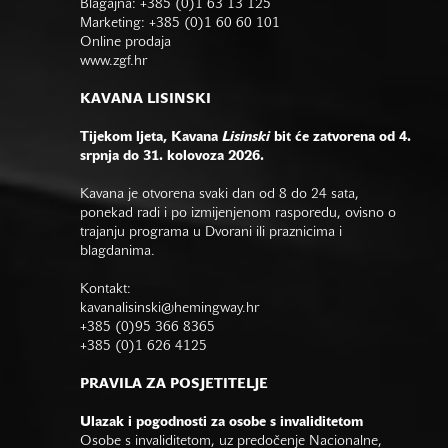
Blagajna: +385 (0)1 63 13 125
Marketing: +385 (0)1 60 60 101
Online prodaja
www.zgf.hr
KAVANA LISINSKI
Tijekom ljeta, Kavana
Lisinski
bit će zatvorena od 4.
srpnja do 31. kolovoza 2026.
Kavana je otvorena svaki dan od 8 do 24 sata,
ponekad radi i po izmijenjenom rasporedu, ovisno o
trajanju programa u Dvorani ili praznicima i
blagdanima.
Kontakt:
kavanalisinski@hemingway.hr
+385 (0)95 366 8365
+385 (0)1 626 4125
PRAVILA ZA POSJETITELJE
Ulazak i pogodnosti za osobe s invaliditetom
Osobe s invaliditetom, uz predočenje Nacionalne,