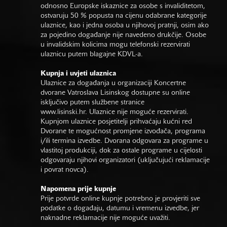
odnosno Europske iskaznice za osobe s invaliditetom,
ostvaruju 50 % popusta na cijenu odabrane kategorije
ulaznice, kao i jedna osoba u njihovoj pratnji, osim ako
za pojedino događanje nije navedeno drukčije. Osobe
u invalidskim kolicima mogu telefonski rezervirati
ulaznicu putem blagajne KDVL-a.
Kupnja i uvjeti ulaznica
Ulaznice za događanja u organizaciji Koncertne
dvorane Vatroslava Lisinskog dostupne su online
isključivo putem službene stranice
www.lisinski.hr.
Ulaznice nije moguće rezervirati.
Kupnjom ulaznice posjetitelji prihvaćaju kućni red
Dvorane te mogućnost promjene izvođača, programa
i/ili termina izvedbe. Dvorana odgovara za programe u
vlastitoj produkciji, dok za ostale programe u cijelosti
odgovaraju njihovi organizatori (uključujući reklamacije
i povrat novca).
Napomena prije kupnje
Prije potvrde online kupnje potrebno je provjeriti sve
podatke o događaju, datumu i vremenu izvedbe, jer
naknadne reklamacije nije moguće uvažiti.