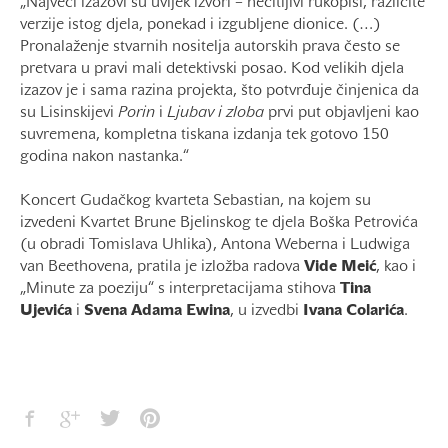
„Najveći izazovi su uvijek izvori – nečitljivi rukopisi, različite
verzije istog djela, ponekad i izgubljene dionice. (…)
Pronalaženje stvarnih nositelja autorskih prava često se
pretvara u pravi mali detektivski posao. Kod velikih djela
izazov je i sama razina projekta, što potvrđuje činjenica da
su Lisinskijevi
Porin
i
Ljubav i zloba
prvi put objavljeni kao
suvremena, kompletna tiskana izdanja tek gotovo 150
godina nakon nastanka.“
Koncert Gudačkog kvarteta Sebastian, na kojem su
izvedeni Kvartet Brune Bjelinskog te djela Boška Petrovića
(u obradi Tomislava Uhlika), Antona Weberna i Ludwiga
van Beethovena, pratila je izložba radova
Vide Meić
, kao i
„Minute za poeziju“ s interpretacijama stihova
Tina
Ujevića
i
Svena Adama Ewina
, u izvedbi
Ivana Colarića
.