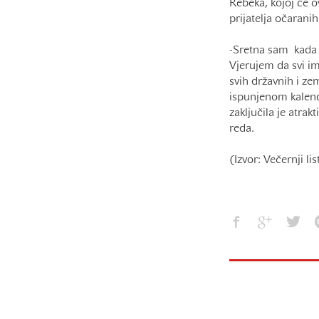
Rebeka, kojoj će ov
prijatelja očaran
-Sretna sam kada m
Vjerujem da svi im
svih državnih i z
ispunjenom kalend
zaključila je atra
reda.
(Izvor: Večernji lis