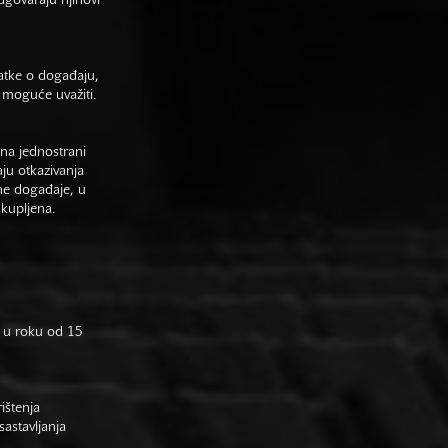
odgovaraju njihovi
datke o događaju,
 moguće uvažiti.
na jednostrani
aju otkazivanja
ne događaje, u
 kupljena.
 u roku od 15
rištenja
astavljanja