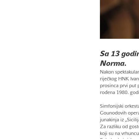
Sa 13 godin
Norma.
Nakon spektakular
riječkog HNK Ivana
prosinca prvi put 
rođena 1980. godin
Simfonijski orkes
Gounodovih opera „
junakinja iz „Sicil
Za razliku od gost
koji su na vrhuncu