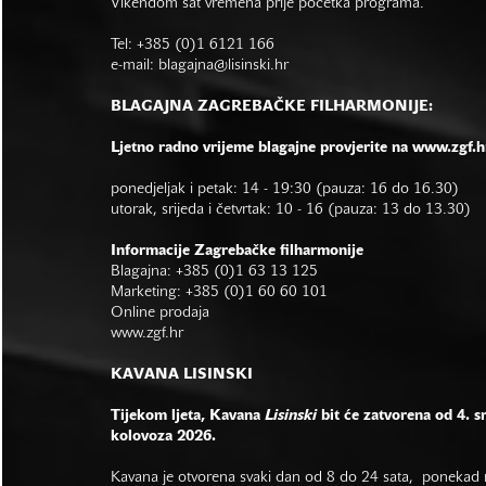
Vikendom sat vremena prije početka programa.
Tel: +385 (0)1 6121 166
e-mail:
blagajna@lisinski.hr
BLAGAJNA ZAGREBAČKE FILHARMONIJE:
Ljetno radno vrijeme blagajne provjerite na www.zgf.h
ponedjeljak i petak: 14 - 19:30 (pauza: 16 do 16.30)
utorak, srijeda i četvrtak: 10 - 16 (pauza: 13 do 13.30)
Informacije Zagrebačke filharmonije
Blagajna: +385 (0)1 63 13 125
Marketing: +385 (0)1 60 60 101
Online prodaja
www.zgf.hr
KAVANA LISINSKI
Tijekom ljeta, Kavana
Lisinski
bit će zatvorena od 4. s
kolovoza 2026.
Kavana je otvorena svaki dan od 8 do 24 sata, ponekad r