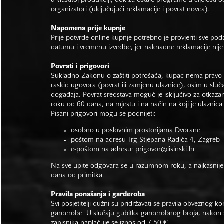
u vlastitoj produkciji, dok za ostale programe u cijelosti 
organizatori (uključujući reklamacije i povrat novca).
Napomena prije kupnje
Prije potvrde online kupnje potrebno je provjeriti sve po
datumu i vremenu izvedbe, jer naknadne reklamacije nije
Povrati i prigovori
Sukladno Zakonu o zaštiti potrošača, kupac nema pravo 
raskid ugovora (povrat ili zamjenu ulaznice), osim u sluč
događaja. Povrat sredstava moguć je isključivo za otkaza
roku od 60 dana, na mjestu i na način na koji je ulaznica
Pisani prigovori mogu se podnijeti:
osobno u poslovnim prostorijama Dvorane
poštom na adresu Trg Stjepana Radića 4, Zagreb
e-poštom na adresu:
prigovor@lisinski.hr
Na sve upite odgovara se u razumnom roku, a najkasnije
dana od primitka.
Pravila ponašanja i garderoba
Svi posjetitelji dužni su pridržavati se pravila obveznog ko
garderobe. U slučaju gubitka garderobnog broja, nakon s
zapisnika naplaćuje se iznos od 7,50 €.