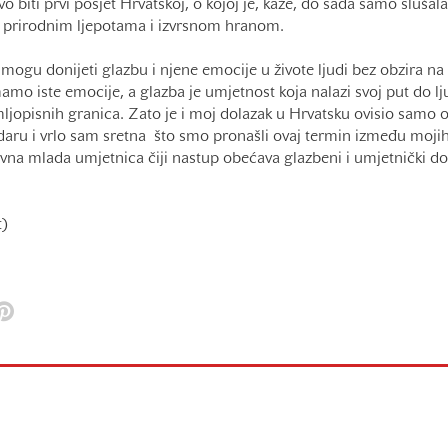
o biti prvi posjet Hrvatskoj, o kojoj je, kaže, do sada samo slušal
ih prirodnim ljepotama i izvrsnom hranom.
ogu donijeti glazbu i njene emocije u živote ljudi bez obzira na t
amo iste emocije, a glazba je umjetnost koja nalazi svoj put do 
emljopisnih granica. Zato je i moj dolazak u Hrvatsku ovisio sam
aru i vrlo sam sretna što smo pronašli ovaj termin između moji
ktivna mlada umjetnica čiji nastup obećava glazbeni i umjetnički dož
t)