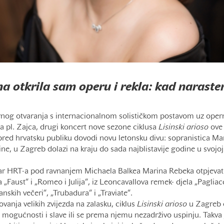
a otkrila sam operu i rekla: kad narastem
nog otvaranja s internacionalnom solističkom postavom uz opern
 pl. Zajca, drugi koncert nove sezone ciklusa
Lisinski arioso
ove 
pred hrvatsku publiku dovodi novu letonsku divu: sopranistica Ma
e, u Zagreb dolazi na kraju do sada najblistavije godine u svojoj 
tar HRT-a pod ravnanjem Michaela Balkea Marina Rebeka otpjevat ć
Faust“ i „Romeo i Julija“, iz Leoncavallova remek- djela „Pagliacc
ijanskih večeri“, „Trubadura“ i „Traviate“.
ovanja velikih zvijezda na zalasku, ciklus
Lisinski arioso
u Zagreb 
 mogućnosti i slave ili se prema njemu nezadrživo uspinju. Takva 