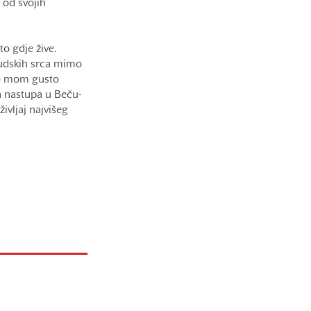
a od svojih
o gdje žive.
ljudskih srca mimo
o o mom gusto
h nastupa u Beču-
ivljaj najvišeg