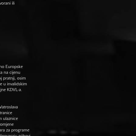
rani ili
sno Europske
ta na cijenu
j pratnji, osim
e u invalidskim
gajne KDVL-a.
Vatroslava
tranice
m ulaznice
promjene
vara za programe