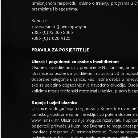
izmijenjenom rasporedu, ovisno o trajanju programa u Dvo
praznicima i blagdanima.
Kontakt:
kavanalisinski@hemingway.hr
+385 (0)95 366 8365
+385 (0)1 626 4125
PRAVILA ZA POSJETITELJE
Ulazak i pogodnosti za osobe s invaliditetom
Osobe s invaliditetom, uz predočenje Nacionalne, odno
iskaznice za osobe s invaliditetom, ostvaruju 50 % popus
odabrane kategorije ulaznice, kao i jedna osoba u njihovo
ako za pojedino događanje nije navedeno drukčije. Osob
kolicima mogu telefonski rezervirati ulaznicu putem bla
Kupnja i uvjeti ulaznica
Ulaznice za događanja u organizaciji Koncertne dvorane 
Lisinskog dostupne su online isključivo putem službene s
www.lisinski.hr.
Ulaznice nije moguće rezervirati. Kupnjo
posjetitelji prihvaćaju kućni red Dvorane te mogućnost 
izvođača, programa i/ili termina izvedbe. Dvorana odgo