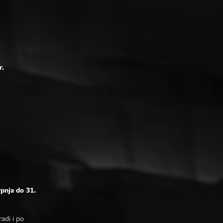
r.
rpnja do 31.
adi i po