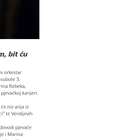
, bit ću
i orkestar
subote 3.
rina Rebeka,
pjevačkoj karijeri.
e niz arija iz
i“ te Verdijevih
dovodi pjevače
je i Marina