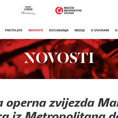
PRETPLATE
NOVOSTI
DOGAĐANJA
MEDIJI
O DVORANI
K
NOVOSTI
 operna zvijezda Ma
a iz Metropolitana d