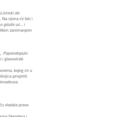
a
Lisinski da
. Na njima će biti i
o glazbi uz
... i
velikim zanimanjem
,
Papandopulo
ti i glasovirski
ovena, kojeg će u
njica prisjetiti
a Amadeusa
ču vladala prava
osipa Skendera i