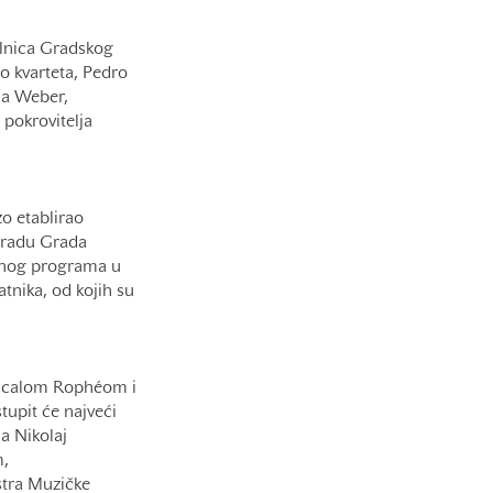
elnica Gradskog
o kvarteta, Pedro
aja Weber,
 pokrovitelja
zo etablirao
gradu Grada
avnog programa u
atnika, od kojih su
ascalom Rophéom i
upit će najveći
da Nikolaj
m,
stra Muzičke