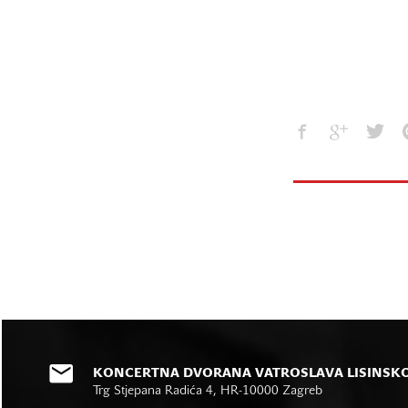
KONCERTNA DVORANA VATROSLAVA LISINSK
Trg Stjepana Radića 4, HR-10000 Zagreb