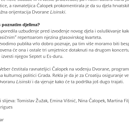
ice, a ravnateljica Čalopek prokomentirala je da su djela hrvatskih
žna orijentacija Dvorane
Lisinski
.
 s poznatim djelima?
usporedila uzbuđenje pred izvođenje novog djela i osluškivanje kak
„klasičnim“ repertoarom njezina glasovirskog kvarteta.
zvodimo publika vrlo dobro poznaje, pa tim više moramo biti besp
hovena će ona i ostale tri umjetnice dotaknuti na drugom koncertu 
 izvesti njegov Septet u Es-duru.
eber čestitala ravnateljici Čalopek na vođenju Dvorane, programim
a kulturnoj politici Grada. Rekla je da je za Croatiju osiguranje vel
 Dvoranu
Lisinski
i da vjeruje kako će ta podrška još dugo trajati.
ji slijeva: Tomislav Žužak, Emina Višnić, Nina Čalopek, Martina Fi
rigues
agar