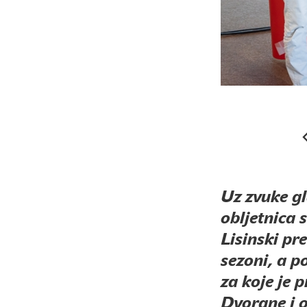
Uz zvuke g
obljetnica 
Lisinski pr
sezoni, a p
za koje je 
Dvorane i o