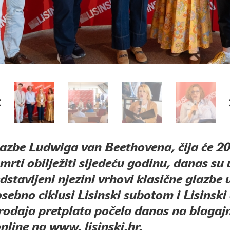
lazbe Ludwiga van Beethovena, čija će 20
smrti obilježiti sljedeću godinu, danas su
edstavljeni njezini vrhovi klasične glazbe 
osebno ciklusi Lisinski subotom i Lisinsk
prodaja pretplata počela danas na blaga
nline na www. lisinski.hr.