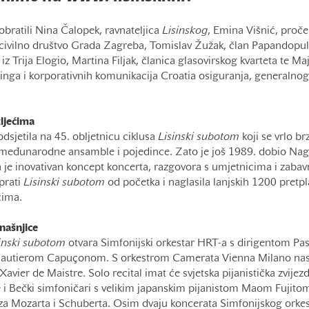
bratili Nina Čalopek, ravnateljica
Lisinskog
, Emina Višnić, proč
i civilno društvo Grada Zagreba, Tomislav Žužak, član Papandopul
iz Trija Elogio, Martina Filjak, članica glasovirskog kvarteta te M
inga i korporativnih komunikacija Croatia osiguranja, generalnog
tljećima
dsjetila na 45. obljetnicu ciklusa
Lisinski subotom
koji se vrlo br
 međunarodne ansamble i pojedince. Zato je još 1989. dobio Na
a je inovativan koncept koncerta, razgovora s umjetnicima i zab
 prati
Lisinski
subotom
od početka i naglasila lanjskih 1200 pretpl
ćima.
našnjice
inski
subotom
otvara Simfonijski orkestar HRT-a s dirigentom P
Gautierom Capuçonom. S orkestrom Camerata Vienna Milano nast
Xavier de Maistre. Solo recital imat će svjetska pijanistička zvijez
e i Bečki simfoničari s velikim japanskim pijanistom Maom Fujito
a Mozarta i Schuberta. Osim dvaju koncerata Simfonijskog orke