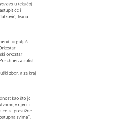
dvorova
u tekućoj
stupit će i
latković, Ivana
eniti orguljaš
Orkestar
ki orkestar
oschner, a solist
ški zbor, a za kraj
ednost kao što je
tvaranje djeci i
nice za prestižne
dostupna svima“,