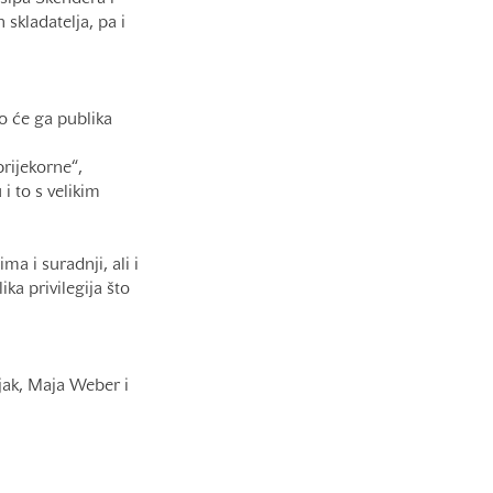
 skladatelja, pa i
o će ga publika
rijekorne“,
i to s velikim
a i suradnji, ali i
ika privilegija što
ljak, Maja Weber i