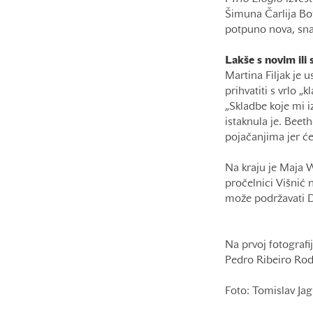
Šimuna Čarlija Bot
potpuno nova, sna
Lakše s novim ili
Martina Filjak je 
prihvatiti s vrlo 
„Skladbe koje mi i
istaknula je. Beet
pojačanjima jer će
Na kraju je Maja W
pročelnici Višnić n
može podržavati
Na prvoj fotografi
Pedro Ribeiro Rod
Foto: Tomislav J