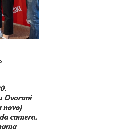
0.
 u Dvorani
u novoj
i da camera,
jnama