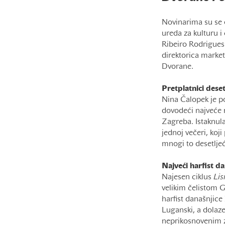
Novinarima su se o
ureda za kulturu 
Ribeiro Rodrigues 
direktorica market
Dvorane.
Pretplatnici dese
Nina Čalopek je po
dovodeći najveće
Zagreba. Istaknul
jednoj večeri, koji
mnogi to desetlje
Najveći harfist da
Najesen ciklus
Lis
velikim čelistom 
harfist današnjice 
Luganski, a dolaz
neprikosnovenim z