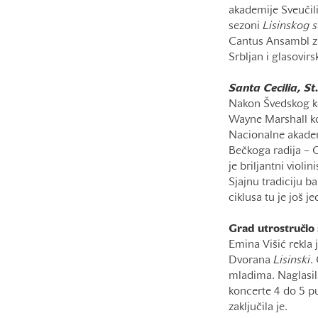
akademije Sveučil
sezoni
Lisinskog
Cantus Ansambl za 
Srbljan i glasovir
Santa Cecilia, St.
Nakon Švedskog ko
Wayne Marshall ko
Nacionalne akadem
Bečkoga radija – 
je briljantni violi
Sjajnu tradiciju b
ciklusa tu je još 
Grad utrostručio
Emina Višić rekla 
Dvorana
Lisinski
.
mladima. Naglasil
koncerte 4 do 5 pu
zaključila je.