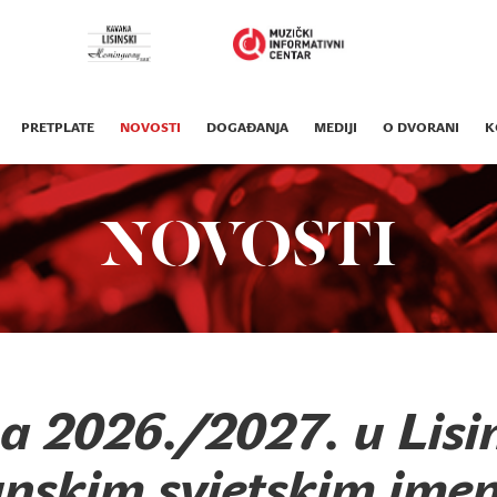
PRETPLATE
NOVOSTI
DOGAĐANJA
MEDIJI
O DVORANI
K
NOVOSTI
a 2026./2027. u Lis
unskim svjetskim imen