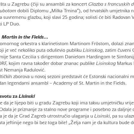
išta u Zagrebu (čiji su ansambli za koncert
Glazba s francuskih 
subotom
dobili Diplomu „Milka Trnina“), od hrvatskih umjetnika na
suvremenu glazbu, koji slavi 25 godina; solisti će biti Radovan V
ski LP Duo.
 Martin in the Fields
...
mornog orkestra s klarinetistom Martinom Fröstom, dolazi znam
ji je već nekoliko puta oduševio publiku
Lisinskog
, zatim čuveni 
ije Santa Cecilia s dirigentom Danielom Hardingom te Simfonijs
ORF, kojim ravna također dobar znanac publike
Lisinskog
Markus P
nist Nemanja Radulović.
altičkih zborova u novoj sezoni predstavit će Estonski nacionalni mu
jedan legendarni ansambl – Academy of St. Martin in the Fields.
 svotu za
Lisinski
je da je lijepo biti u gradu Zagrebu koji ima takvu umjetničku vrij
 Odala je priznanje za stalno nove programe i posebno za daljnje o
a je da je Grad Zagreb utrostručio ulaganja u
Lisinski
, pa su ulaz
ta jeftinije nego bi bez toga bile! „Želja nam je da kultura bude 