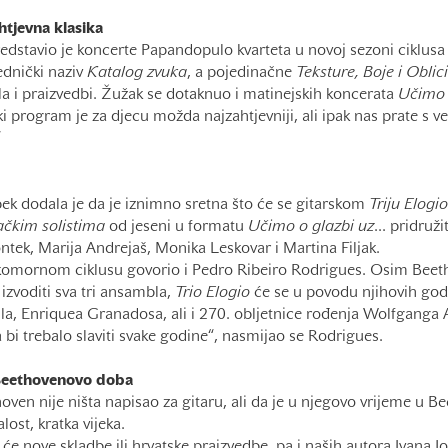
htjevna klasika
edstavio je koncerte Papandopulo kvarteta u novoj sezoni ciklus
ednički naziv
Katalog zvuka
, a pojedinačne
Teksture, Boje i Oblici
la i praizvedbi. Žužak se dotaknuo i matinejskih koncerata
Učimo 
i program je za djecu možda najzahtjevniji, ali ipak nas prate s 
“
ek dodala je da je iznimno sretna što će se gitarskom
Triju Elogio
čkim solistima
od jeseni u formatu
Učimo o glazbi uz
... pridruži
ntek, Marija Andrejaš, Monika Leskovar i Martina Filjak.
komornom ciklusu govorio i Pedro Ribeiro Rodrigues. Osim Beeth
izvoditi sva tri ansambla,
Trio Elogio
će se u povodu njihovih godiš
a, Enriquea Granadosa, ali i 270. obljetnice rođenja Wolfgang
bi trebalo slaviti svake godine“, nasmijao se Rodrigues.
Beethovenovo doba
ven nije ništa napisao za gitaru, ali da je u njegovo vrijeme u Be
alost, kratka vijeka.
 će nove skladbe ili hrvatske praizvedbe, pa i naših autora Ivana J