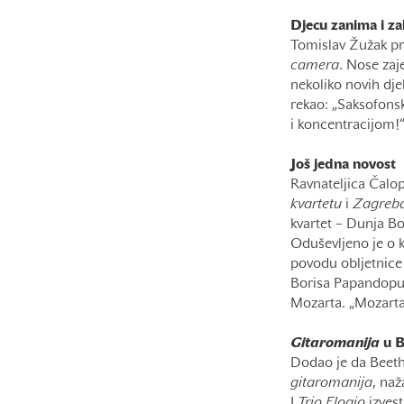
Djecu zanima i za
Tomislav Žužak pr
camera
. Nose zaj
nekoliko novih dje
rekao: „Saksofonsk
i koncentracijom!
Još jedna novost
Ravnateljica Čalop
kvartetu
i
Zagreba
kvartet – Dunja Bo
Oduševljeno je o 
povodu obljetnice 
Borisa Papandopul
Mozarta. „Mozarta 
Gitaromanija
u 
Dodao je da Beetho
gitaromanija
, naž
I
Trio Elogio
izvest