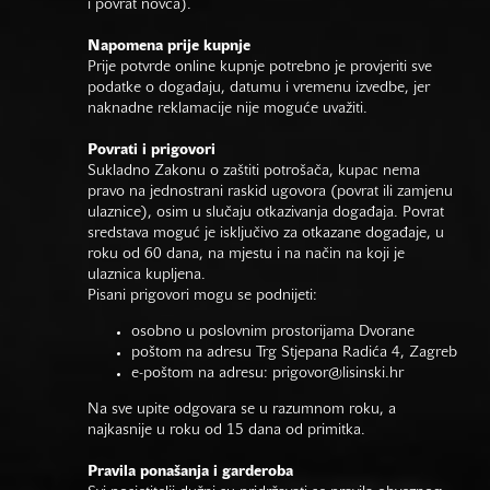
i povrat novca).
Napomena prije kupnje
Prije potvrde online kupnje potrebno je provjeriti sve
podatke o događaju, datumu i vremenu izvedbe, jer
naknadne reklamacije nije moguće uvažiti.
Povrati i prigovori
Sukladno Zakonu o zaštiti potrošača, kupac nema
pravo na jednostrani raskid ugovora (povrat ili zamjenu
ulaznice), osim u slučaju otkazivanja događaja. Povrat
sredstava moguć je isključivo za otkazane događaje, u
roku od 60 dana, na mjestu i na način na koji je
ulaznica kupljena.
Pisani prigovori mogu se podnijeti:
osobno u poslovnim prostorijama Dvorane
poštom na adresu Trg Stjepana Radića 4, Zagreb
e-poštom na adresu:
prigovor@lisinski.hr
Na sve upite odgovara se u razumnom roku, a
najkasnije u roku od 15 dana od primitka.
Pravila ponašanja i garderoba