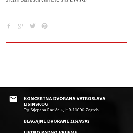
Sretan Uskrs želi vam Dvorana
Lisinski!
KONCERTNA DVORANA VATROSLAVA
LISINSKOG
Trg Stjepana Radića 4, HR-10000 Zagreb
BLAGAJNE DVORANE
LISINSKI
LJETNO RADNO VRIJEME