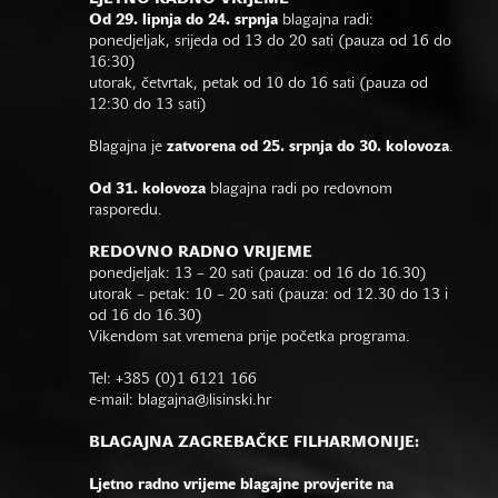
Od 29. lipnja do 24. srpnja
blagajna radi:
ponedjeljak, srijeda od 13 do 20 sati (pauza od 16 do
16:30)
utorak, četvrtak, petak od 10 do 16 sati (pauza od
12:30 do 13 sati)
Blagajna je
zatvorena od 25. srpnja do 30. kolovoza
.
Od 31. kolovoza
blagajna radi po redovnom
rasporedu.
REDOVNO RADNO VRIJEME
ponedjeljak: 13 – 20 sati (pauza: od 16 do 16.30)
utorak – petak: 10 – 20 sati (pauza: od 12.30 do 13 i
od 16 do 16.30)
Vikendom sat vremena prije početka programa.
Tel: +385 (0)1 6121 166
e-mail:
blagajna@lisinski.hr
BLAGAJNA ZAGREBAČKE FILHARMONIJE:
Ljetno radno vrijeme blagajne provjerite na