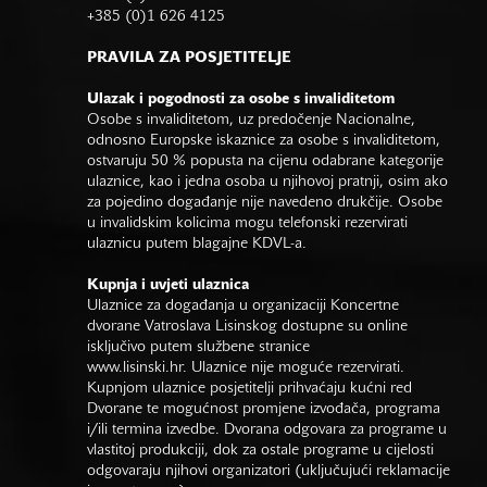
+385 (0)1 626 4125
PRAVILA ZA POSJETITELJE
Ulazak i pogodnosti za osobe s invaliditetom
Osobe s invaliditetom, uz predočenje Nacionalne,
odnosno Europske iskaznice za osobe s invaliditetom,
ostvaruju 50 % popusta na cijenu odabrane kategorije
ulaznice, kao i jedna osoba u njihovoj pratnji, osim ako
za pojedino događanje nije navedeno drukčije. Osobe
u invalidskim kolicima mogu telefonski rezervirati
ulaznicu putem blagajne KDVL-a.
Kupnja i uvjeti ulaznica
Ulaznice za događanja u organizaciji Koncertne
dvorane Vatroslava Lisinskog dostupne su online
isključivo putem službene stranice
www.lisinski.hr.
Ulaznice nije moguće rezervirati.
Kupnjom ulaznice posjetitelji prihvaćaju kućni red
Dvorane te mogućnost promjene izvođača, programa
i/ili termina izvedbe. Dvorana odgovara za programe u
vlastitoj produkciji, dok za ostale programe u cijelosti
odgovaraju njihovi organizatori (uključujući reklamacije