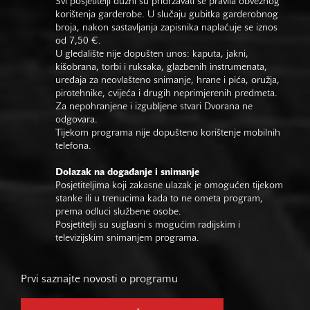
Svi posjetitelji dužni su pridržavati se pravila obveznog
korištenja garderobe. U slučaju gubitka garderobnog
broja, nakon sastavljanja zapisnika naplaćuje se iznos
od 7,50 €.
U gledalište nije dopušten unos: kaputa, jakni,
kišobrana, torbi i ruksaka, glazbenih instrumenata,
uređaja za neovlašteno snimanje, hrane i pića, oružja,
pirotehnike, cvijeća i drugih neprimjerenih predmeta.
Za nepohranjene i izgubljene stvari Dvorana ne
odgovara.
Tijekom programa nije dopušteno korištenje mobilnih
telefona.
Dolazak na događanje i snimanje
Posjetiteljima koji zakasne ulazak je omogućen tijekom
stanke ili u trenucima kada to ne ometa program,
prema odluci službene osobe.
Posjetitelji su suglasni s mogućim radijskim i
televizijskim snimanjem programa.
Prvi saznajte novosti o programu