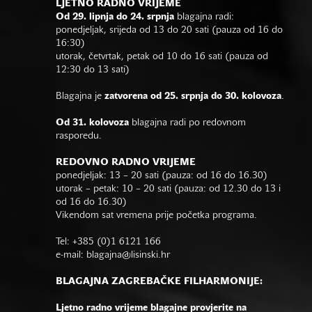
LJETNO RADNO VRIJEME
Od 29. lipnja do 24. srpnja
blagajna radi:
ponedjeljak, srijeda od 13 do 20 sati (pauza od 16 do
16:30)
utorak, četvrtak, petak od 10 do 16 sati (pauza od
12:30 do 13 sati)
Blagajna je
zatvorena od 25. srpnja do 30. kolovoza
.
Od 31. kolovoza
blagajna radi po redovnom
rasporedu.
REDOVNO RADNO VRIJEME
ponedjeljak: 13 – 20 sati (pauza: od 16 do 16.30)
utorak – petak: 10 – 20 sati (pauza: od 12.30 do 13 i
od 16 do 16.30)
Vikendom sat vremena prije početka programa.
Tel: +385 (0)1 6121 166
e-mail:
blagajna@lisinski.hr
BLAGAJNA ZAGREBAČKE FILHARMONIJE:
Ljetno radno vrijeme blagajne provjerite na