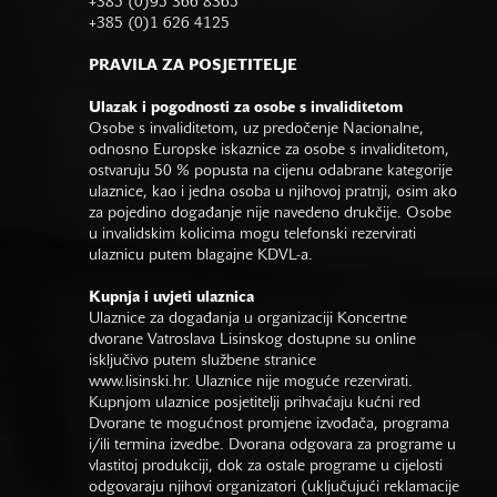
+385 (0)95 366 8365
+385 (0)1 626 4125
PRAVILA ZA POSJETITELJE
Ulazak i pogodnosti za osobe s invaliditetom
Osobe s invaliditetom, uz predočenje Nacionalne,
odnosno Europske iskaznice za osobe s invaliditetom,
ostvaruju 50 % popusta na cijenu odabrane kategorije
ulaznice, kao i jedna osoba u njihovoj pratnji, osim ako
za pojedino događanje nije navedeno drukčije. Osobe
u invalidskim kolicima mogu telefonski rezervirati
ulaznicu putem blagajne KDVL-a.
Kupnja i uvjeti ulaznica
Ulaznice za događanja u organizaciji Koncertne
dvorane Vatroslava Lisinskog dostupne su online
isključivo putem službene stranice
www.lisinski.hr.
Ulaznice nije moguće rezervirati.
Kupnjom ulaznice posjetitelji prihvaćaju kućni red
Dvorane te mogućnost promjene izvođača, programa
i/ili termina izvedbe. Dvorana odgovara za programe u
vlastitoj produkciji, dok za ostale programe u cijelosti
odgovaraju njihovi organizatori (uključujući reklamacije