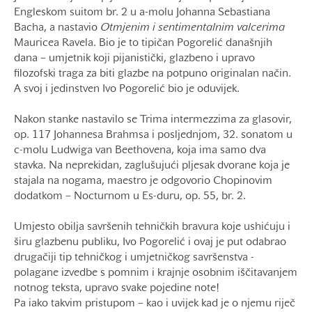
Engleskom suitom br. 2 u a-molu Johanna Sebastiana
Bacha, a nastavio
Otmjenim i sentimentalnim valcerima
Mauricea Ravela. Bio je to tipičan Pogorelić današnjih
dana – umjetnik koji pijanistički, glazbeno i upravo
filozofski traga za biti glazbe na potpuno originalan način.
A svoj i jedinstven Ivo Pogorelić bio je oduvijek.
Nakon stanke nastavilo se Trima intermezzima za glasovir,
op. 117 Johannesa Brahmsa i posljednjom, 32. sonatom u
c-molu Ludwiga van Beethovena, koja ima samo dva
stavka. Na neprekidan, zaglušujući pljesak dvorane koja je
stajala na nogama, maestro je odgovorio Chopinovim
dodatkom – Nocturnom u Es-duru, op. 55, br. 2.
Umjesto obilja savršenih tehničkih bravura koje ushićuju i
širu glazbenu publiku, Ivo Pogorelić i ovaj je put odabrao
drugačiji tip tehničkog i umjetničkog savršenstva -
polagane izvedbe s pomnim i krajnje osobnim iščitavanjem
notnog teksta, upravo svake pojedine note!
Pa iako takvim pristupom – kao i uvijek kad je o njemu riječ