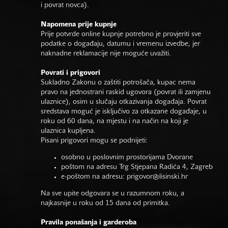
i povrat novca).
Napomena prije kupnje
Prije potvrde online kupnje potrebno je provjeriti sve
podatke o događaju, datumu i vremenu izvedbe, jer
naknadne reklamacije nije moguće uvažiti.
Povrati i prigovori
Sukladno Zakonu o zaštiti potrošača, kupac nema
pravo na jednostrani raskid ugovora (povrat ili zamjenu
ulaznice), osim u slučaju otkazivanja događaja. Povrat
sredstava moguć je isključivo za otkazane događaje, u
roku od 60 dana, na mjestu i na način na koji je
ulaznica kupljena.
Pisani prigovori mogu se podnijeti:
osobno u poslovnim prostorijama Dvorane
poštom na adresu Trg Stjepana Radića 4, Zagreb
e-poštom na adresu:
prigovor@lisinski.hr
Na sve upite odgovara se u razumnom roku, a
najkasnije u roku od 15 dana od primitka.
Pravila ponašanja i garderoba