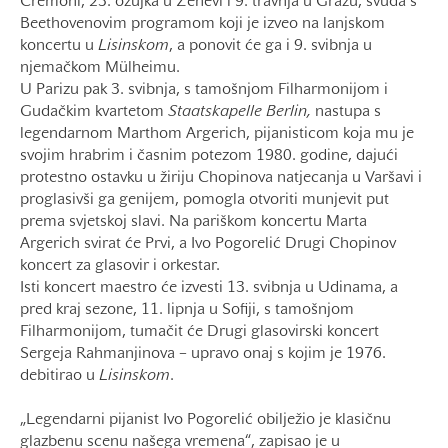
Cremoni, 23. ožujka u Ženevi i 9. travnja u Grazu, svuda s
Beethovenovim programom koji je izveo na lanjskom
koncertu u
Lisinskom
, a ponovit će ga i 9. svibnja u
njemačkom Mülheimu.
U Parizu pak 3. svibnja, s tamošnjom Filharmonijom i
Gudačkim kvartetom
Staatskapelle Berlin,
nastupa s
legendarnom Marthom Argerich, pijanisticom koja mu je
svojim hrabrim i časnim potezom 1980. godine, dajući
protestno ostavku u žiriju Chopinova natjecanja u Varšavi i
proglasivši ga genijem, pomogla otvoriti munjevit put
prema svjetskoj slavi. Na pariškom koncertu Marta
Argerich svirat će Prvi, a Ivo Pogorelić Drugi Chopinov
koncert za glasovir i orkestar.
Isti koncert maestro će izvesti 13. svibnja u Udinama, a
pred kraj sezone, 11. lipnja u Sofiji, s tamošnjom
Filharmonijom, tumačit će Drugi glasovirski koncert
Sergeja Rahmanjinova – upravo onaj s kojim je 1976.
debitirao u
Lisinskom
.
„Legendarni pijanist Ivo Pogorelić obilježio je klasičnu
glazbenu scenu našega vremena“, zapisao je u