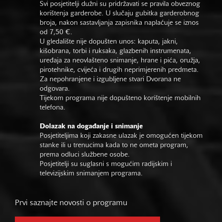
Svi posjetitelji dužni su pridržavati se pravila obveznog
korištenja garderobe. U slučaju gubitka garderobnog
broja, nakon sastavljanja zapisnika naplaćuje se iznos
od 7,50 €.
U gledalište nije dopušten unos: kaputa, jakni,
kišobrana, torbi i ruksaka, glazbenih instrumenata,
uređaja za neovlašteno snimanje, hrane i pića, oružja,
pirotehnike, cvijeća i drugih neprimjerenih predmeta.
Za nepohranjene i izgubljene stvari Dvorana ne
odgovara.
Tijekom programa nije dopušteno korištenje mobilnih
telefona.
Dolazak na događanje i snimanje
Posjetiteljima koji zakasne ulazak je omogućen tijekom
stanke ili u trenucima kada to ne ometa program,
prema odluci službene osobe.
Posjetitelji su suglasni s mogućim radijskim i
televizijskim snimanjem programa.
Prvi saznajte novosti o programu