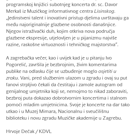
programskoj knjižici subotnjeg koncerta dr. sc. Davor
Merkaš iz Muzičkog informativnog centra
Lisinskog
.
„Jedinstveni talent i inovativni pristup djelima uvrštavaju ga
među najoriginalnije glazbene osobnosti današnjice.
Njegov istraživački duh, kojim otkriva nova područja
glazbene ekspresije, utjelovljen je u pijanizmu najviše
razine, raskošne virtuoznosti i tehničkog majstorstva“.
A zagrebačka večer, kao i uvijek kad je u pitanju Ivo
Pogorelić, završila je bezbrojnim, živim komentarima
publike na odlasku čije se uzbuđenje moglo
osjetiti u
zraku
. Vani, pred službenim ulazom u zgradu i ovaj su put
fanovi strpljivo čekali da čestitaju i zamole autogram od
genijalnog umjetnika koji se, nemojmo to nikad zaboraviti,
bezbroj puta dokazao dobrotvornim koncertima i stalnom
pomoći mladim umjetnicima. Svoje je koncerte na dar tako
utkao i u Muzej Mimara, Nacionalnu i sveučilišnu
biblioteku i novu zgradu Muzičke akademije u Zagrebu.
Hrvoje Dečak / KDVL