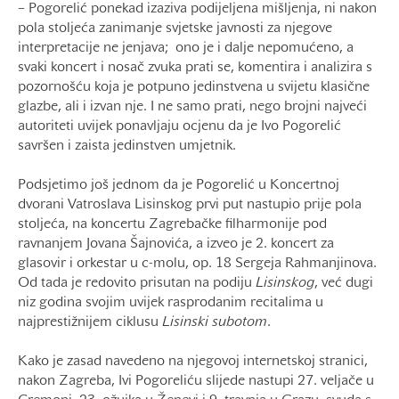
– Pogorelić ponekad izaziva podijeljena mišljenja, ni nakon
pola stoljeća zanimanje svjetske javnosti za njegove
interpretacije ne jenjava; ono je i dalje nepomućeno, a
svaki koncert i nosač zvuka prati se, komentira i analizira s
pozornošću koja je potpuno jedinstvena u svijetu klasične
glazbe, ali i izvan nje. I ne samo prati, nego brojni najveći
autoriteti uvijek ponavljaju ocjenu da je Ivo Pogorelić
savršen i zaista jedinstven umjetnik.
Podsjetimo još jednom da je Pogorelić u Koncertnoj
dvorani Vatroslava Lisinskog prvi put nastupio prije pola
stoljeća, na koncertu Zagrebačke filharmonije pod
ravnanjem Jovana Šajnovića, a izveo je 2. koncert za
glasovir i orkestar u c-molu, op. 18 Sergeja Rahmanjinova.
Od tada je redovito prisutan na podiju
Lisinskog
, već dugi
niz godina svojim uvijek rasprodanim recitalima u
najprestižnijem ciklusu
Lisinski subotom
.
Kako je zasad navedeno na njegovoj internetskoj stranici,
nakon Zagreba, Ivi Pogoreliću slijede nastupi 27. veljače u