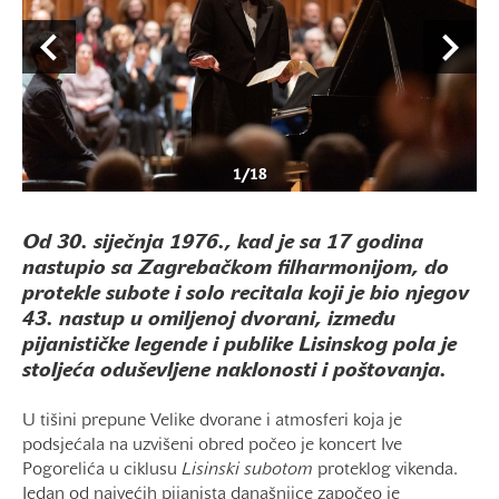
1
/
18
Od 30. siječnja 1976., kad je sa 17 godina
nastupio sa Zagrebačkom filharmonijom, do
protekle subote i solo recitala koji je bio njegov
43. nastup u omiljenoj dvorani, između
pijanističke legende i publike Lisinskog pola je
stoljeća oduševljene naklonosti i poštovanja.
U tišini prepune Velike dvorane i atmosferi koja je
podsjećala na uzvišeni obred počeo je koncert Ive
Pogorelića u ciklusu
Lisinski
subotom
proteklog vikenda.
Jedan od najvećih pijanista današnjice započeo je