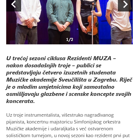
1
/
2
U trećoj sezoni ciklusa Rezidenti MUZA –
nakon dosadašnjih troje – publici se
predstavljaju četvero izuzetnih studenata
Muzičke akademije Sveučilišta u Zagrebu. Riječ
je o mladim umjetnicima koji samostalno
osmišljavaju glazbene i scenske koncepte svojih
koncerata.
Uz troje instrumentalista, višestruko nagrađivanog
pijanista, koncertnu majstoricu Simfonijskog orkestra
Muzičke akademije i udaraljkaša s već ostvarenom
solističkom turnejom, u novoj sezoni kao rezident prvi put