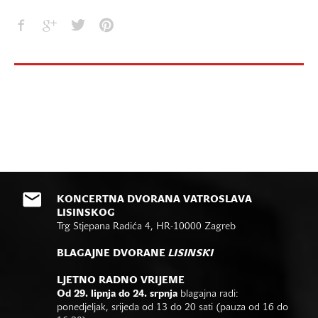
KONCERTNA DVORANA VATROSLAVA
LISINSKOG
Trg Stjepana Radića 4, HR-10000 Zagreb
BLAGAJNE DVORANE
LISINSKI
LJETNO RADNO VRIJEME
Od 29. lipnja do 24. srpnja
blagajna radi:
ponedjeljak, srijeda od 13 do 20 sati (pauza od 16 do