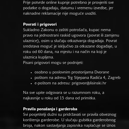
Prije potvrde online kupnje potrebno je provjeriti sve
podatke o događaju, datumu i vremenu izvedbe, jer
naknadne reklamacije nije moguće uvažiti.
Povrati i prigovori
Sukladno Zakonu o zaštiti potrošača, kupac nema
pravo na jednostrani raskid ugovora (povrat ili zamjenu
ulaznice), osim u slučaju otkazivanja događaja. Povrat
sredstava moguć je isključivo za otkazane događaje, u
roku od 60 dana, na mjestu i na način na koji je
ulaznica kupljena.
Pisani prigovori mogu se podnijeti:
osobno u poslovnim prostorijama Dvorane
poštom na adresu Trg Stjepana Radića 4, Zagreb
e-poštom na adresu:
prigovor@lisinski.hr
Na sve upite odgovara se u razumnom roku, a
najkasnije u roku od 15 dana od primitka.
Pravila ponašanja i garderoba
Svi posjetitelji dužni su pridržavati se pravila obveznog
korištenja garderobe. U slučaju gubitka garderobnog
broja, nakon sastavljanja zapisnika naplaćuje se iznos