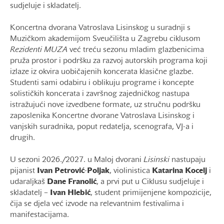
sudjeluje i skladatelj.
Koncertna dvorana Vatroslava Lisinskog u suradnji s
Muzičkom akademijom Sveučilišta u Zagrebu ciklusom
Rezidenti MUZA
već treću sezonu mladim glazbenicima
pruža prostor i podršku za razvoj autorskih programa koji
izlaze iz okvira uobičajenih koncerata klasične glazbe.
Studenti sami odabiru i oblikuju programe i koncepte
solističkih koncerata i završnog zajedničkog nastupa
istražujući nove izvedbene formate, uz stručnu podršku
zaposlenika Koncertne dvorane Vatroslava Lisinskog i
vanjskih suradnika, poput redatelja, scenografa, VJ-a i
drugih.
U sezoni 2026./2027. u Maloj dvorani
Lisinski
nastupaju
pijanist
Ivan
Petrović
-
Poljak
, violinistica
Katarina Kocelj
i
udaraljkaš
Dane
Franolić
, a prvi put u Ciklusu sudjeluje i
skladatelj –
Ivan
Hlebić
, student primijenjene kompozicije,
čija se djela već izvode na relevantnim festivalima i
manifestacijama.