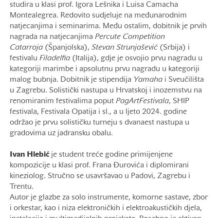
studira u klasi prof. Igora Lešnika i Luisa Camacha
Montealegrea. Redovito sudjeluje na međunarodnim
natjecanjima i seminarima. Među ostalim, dobitnik je prvih
nagrada na natjecanjima
Percute Competition
Catarroja
(Španjolska),
Stevan Strunjašević
(Srbija) i
festivalu
Filadelfia
(Italija), gdje je osvojio prvu nagradu u
kategoriji marimbe i apsolutnu prvu nagradu u kategoriji
malog bubnja. Dobitnik je stipendija
Yamaha
i Sveučilišta
u Zagrebu. Solistički nastupa u Hrvatskoj i inozemstvu na
renomiranim festivalima poput
PagArtFestivala
, SHIP
festivala, Festivala Opatija i sl., a u ljeto 2024. godine
održao je prvu solističku turneju s dvanaest nastupa u
gradovima uz jadransku obalu.
Ivan
Hlebić
je student treće godine primijenjene
kompozicije u klasi prof. Frana Đurovića i diplomirani
kineziolog. Stručno se usavršavao u Padovi, Zagrebu i
Trentu.
Autor je glazbe za solo instrumente, komorne sastave, zbor
i orkestar, kao i niza elektroničkih i elektroakustičkih djela,