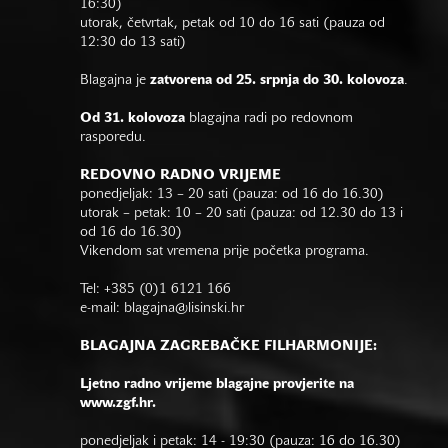
16:30)
utorak, četvrtak, petak od 10 do 16 sati (pauza od
12:30 do 13 sati)
Blagajna je
zatvorena od 25. srpnja do 30. kolovoza
.
Od 31. kolovoza
blagajna radi po redovnom
rasporedu.
REDOVNO RADNO VRIJEME
ponedjeljak: 13 – 20 sati (pauza: od 16 do 16.30)
utorak – petak: 10 – 20 sati (pauza: od 12.30 do 13 i
od 16 do 16.30)
Vikendom sat vremena prije početka programa.
Tel: +385 (0)1 6121 166
e-mail:
blagajna@lisinski.hr
BLAGAJNA ZAGREBAČKE FILHARMONIJE:
Ljetno radno vrijeme blagajne provjerite na
www.zgf.hr.
ponedjeljak i petak: 14 - 19:30 (pauza: 16 do 16.30)