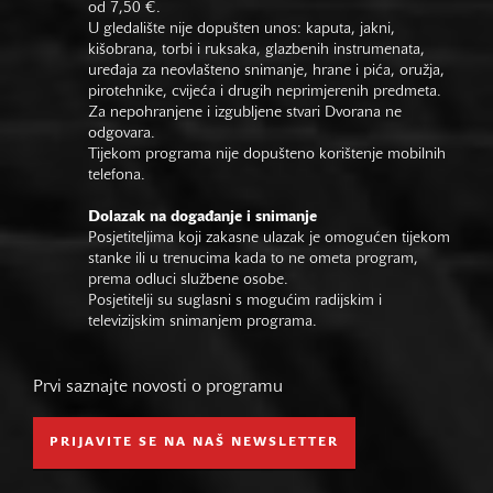
od 7,50 €.
U gledalište nije dopušten unos: kaputa, jakni,
kišobrana, torbi i ruksaka, glazbenih instrumenata,
uređaja za neovlašteno snimanje, hrane i pića, oružja,
pirotehnike, cvijeća i drugih neprimjerenih predmeta.
Za nepohranjene i izgubljene stvari Dvorana ne
odgovara.
Tijekom programa nije dopušteno korištenje mobilnih
telefona.
Dolazak na događanje i snimanje
Posjetiteljima koji zakasne ulazak je omogućen tijekom
stanke ili u trenucima kada to ne ometa program,
prema odluci službene osobe.
Posjetitelji su suglasni s mogućim radijskim i
televizijskim snimanjem programa.
Prvi saznajte novosti o programu
PRIJAVITE SE NA NAŠ NEWSLETTER