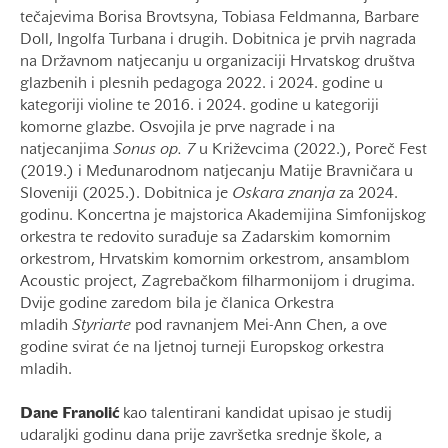
tečajevima Borisa Brovtsyna, Tobiasa Feldmanna, Barbare
Doll, Ingolfa Turbana i drugih. Dobitnica je prvih nagrada
na Državnom natjecanju u organizaciji Hrvatskog društva
glazbenih i plesnih pedagoga 2022. i 2024. godine u
kategoriji violine te 2016. i 2024. godine u kategoriji
komorne glazbe. Osvojila je prve nagrade i na
natjecanjima
Sonus op. 7
u Križevcima (2022.), Poreč Fest
(2019.) i Međunarodnom natjecanju Matije Bravničara u
Sloveniji (2025.). Dobitnica je
Oskara
znanja
za 2024.
godinu. Koncertna je majstorica Akademijina Simfonijskog
orkestra te redovito surađuje sa Zadarskim komornim
orkestrom, Hrvatskim komornim orkestrom, ansamblom
Acoustic project, Zagrebačkom filharmonijom i drugima.
Dvije godine zaredom bila je članica Orkestra
mladih
Styriarte
pod ravnanjem Mei-Ann Chen, a ove
godine svirat će na ljetnoj turneji Europskog orkestra
mladih.
Dane Franolić
kao talentirani kandidat upisao je studij
udaraljki godinu dana prije završetka srednje škole, a