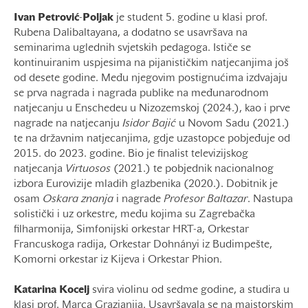
Ivan
Petrović
-
Poljak
je student 5. godine u klasi prof.
Rubena Dalibaltayana, a dodatno se usavršava na
seminarima uglednih svjetskih pedagoga. Ističe se
kontinuiranim uspjesima na pijanističkim natjecanjima još
od desete godine. Među njegovim postignućima izdvajaju
se prva nagrada i nagrada publike na međunarodnom
natjecanju u Enschedeu u Nizozemskoj (2024.), kao i prve
nagrade na natjecanju
Isidor Bajić
u Novom Sadu (2021.)
te na državnim natjecanjima, gdje uzastopce pobjeđuje od
2015. do 2023. godine. Bio je finalist televizijskog
natjecanja
Virtuosos
(2021.) te pobjednik nacionalnog
izbora Eurovizije mladih glazbenika (2020.). Dobitnik je
osam
Oskara
znanja
i nagrade
Profesor Baltazar
. Nastupa
solistički i uz orkestre, među kojima su Zagrebačka
filharmonija, Simfonijski orkestar HRT-a, Orkestar
Francuskoga radija, Orkestar Dohnányi iz Budimpešte,
Komorni orkestar iz Kijeva i Orkestar Phion.
Katarina Kocelj
svira violinu od sedme godine, a studira u
klasi prof. Marca Grazianija. Usavršavala se na majstorskim