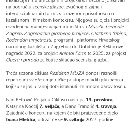
instalacija i multimedijalnih projekata. Posebno je aktivan
na području scenske glazbe, zvučnog dizajna i
interdisciplinarnih formi, s izraženom prisutnošću u
kazališnom i filmskom kontekstu. Njegova su djela i projekti
izvođeni na manifestacijama kao što su
Muzički biennale
Zagreb
,
Zagrebačko
glazbeno
proljeće
,
Glazbena tribina
,
Rođendan umjetnosti,
programi i platforme Hrvatskog
narodnog kazališta u Zagrebu i dr. Dobitnik je Rektorove
nagrade 2022. za projekt
Animal
Farm
te 2025. za projekt
Opera i priroda
za koji je skladao scensku glazbu.
Treća sezona ciklusa
Rezidenti MUZA
donosi raznolik
repertoar i svježe umjetničke pristupe mladih glazbenika
koji su se još u ranoj dobi istaknuli iznimnom darovitošću.
Ivan Petrović-Poljak u Ciklusu nastupa
13. prosinca
,
Katarina Kocelj
7. veljače
, a Dane Franolić
4. travnja
.
Zajednički koncert, na kojem će biti praizvedeno djelo
Ivana
Hlebića
, održat će se
9. svibnja
2027. godine.