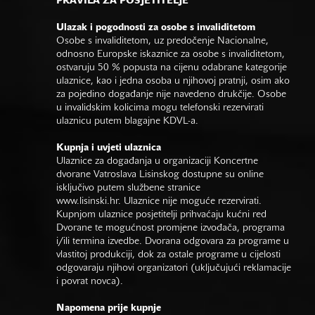
PRAVILA ZA POSJETITELJE
Ulazak i pogodnosti za osobe s invaliditetom
Osobe s invaliditetom, uz predočenje Nacionalne,
odnosno Europske iskaznice za osobe s invaliditetom,
ostvaruju 50 % popusta na cijenu odabrane kategorije
ulaznice, kao i jedna osoba u njihovoj pratnji, osim ako
za pojedino događanje nije navedeno drukčije. Osobe
u invalidskim kolicima mogu telefonski rezervirati
ulaznicu putem blagajne KDVL-a.
Kupnja i uvjeti ulaznica
Ulaznice za događanja u organizaciji Koncertne
dvorane Vatroslava Lisinskog dostupne su online
isključivo putem službene stranice
www.lisinski.hr.
Ulaznice nije moguće rezervirati.
Kupnjom ulaznice posjetitelji prihvaćaju kućni red
Dvorane te mogućnost promjene izvođača, programa
i/ili termina izvedbe. Dvorana odgovara za programe u
vlastitoj produkciji, dok za ostale programe u cijelosti
odgovaraju njihovi organizatori (uključujući reklamacije
i povrat novca).
Napomena prije kupnje