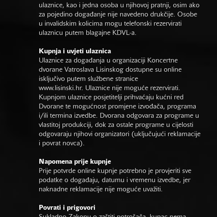
ulaznice, kao i jedna osoba u njihovoj pratnji, osim ako
za pojedino događanje nije navedeno drukčije. Osobe
u invalidskim kolicima mogu telefonski rezervirati
ulaznicu putem blagajne KDVL-a.
Kupnja i uvjeti ulaznica
Ulaznice za događanja u organizaciji Koncertne
dvorane Vatroslava Lisinskog dostupne su online
isključivo putem službene stranice
www.lisinski.hr.
Ulaznice nije moguće rezervirati.
Kupnjom ulaznice posjetitelji prihvaćaju kućni red
Dvorane te mogućnost promjene izvođača, programa
i/ili termina izvedbe. Dvorana odgovara za programe u
vlastitoj produkciji, dok za ostale programe u cijelosti
odgovaraju njihovi organizatori (uključujući reklamacije
i povrat novca).
Napomena prije kupnje
Prije potvrde online kupnje potrebno je provjeriti sve
podatke o događaju, datumu i vremenu izvedbe, jer
naknadne reklamacije nije moguće uvažiti.
Povrati i prigovori