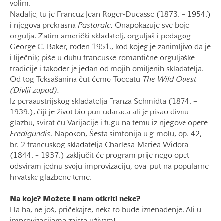
volim.
Nadalje, tu je Francuz Jean Roger-Ducasse (1873. – 1954.)
i njegova prekrasna
Pastorala.
Onapokazuje sve boje
orgulja. Zatim američki skladatelj, orguljaš i pedagog
George C. Baker, rođen 1951., kod kojeg je zanimljivo da je
i liječnik; piše u duhu francuske romantične orguljaške
tradicije i također je jedan od mojih omiljenih skladatelja.
Od tog Teksašanina čut ćemo Toccatu
The Wild Ouest
(Divlji zapad).
Iz peraaustrijskog skladatelja Franza Schmidta (1874. –
1939.), čiji je život bio pun udaraca ali je pisao divnu
glazbu, svirat ću Varijacije i fugu na temu iz njegove opere
Fredigundis
. Napokon, Šesta simfonija u g-molu, op. 42,
br. 2 francuskog skladatelja Charlesa-Mariea Widora
(1844. – 1937.) zaključit će program prije nego opet
odsviram jednu svoju improvizaciju, ovaj put na popularne
hrvatske glazbene teme.
Na koje? Možete li nam otkriti neke?
Ha ha, ne još, pričekajte, neka to bude iznenađenje. Ali u