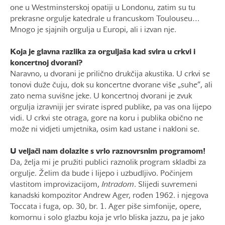
one u Westminsterskoj opatiji u Londonu, zatim su tu
prekrasne orgulje katedrale u francuskom Toulouseu…
Mnogo je sjajnih orgulja u Europi, ali i izvan nje.
Koja je glavna razlika za orguljaša kad svira u crkvi i
koncertnoj dvorani?
Naravno, u dvorani je prilično drukčija akustika. U crkvi se
tonovi duže čuju, dok su koncertne dvorane više „suhe“, ali
zato nema suvišne jeke. U koncertnoj dvorani je zvuk
orgulja izravniji jer svirate ispred publike, pa vas ona lijepo
vidi. U crkvi ste otraga, gore na koru i publika obično ne
može ni vidjeti umjetnika, osim kad ustane i nakloni se.
U veljači nam dolazite s vrlo raznovrsnim programom!
Da, želja mi je pružiti publici raznolik program skladbi za
orgulje. Želim da bude i lijepo i uzbudljivo. Počinjem
vlastitom improvizacijom,
Intradom
. Slijedi suvremeni
kanadski kompozitor Andrew Ager, rođen 1962. i njegova
Toccata i fuga, op. 30, br. 1. Ager piše simfonije, opere,
komornu i solo glazbu koja je vrlo bliska jazzu, pa je jako