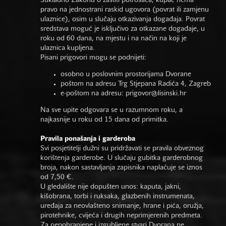
Sukladno Zakonu o zaštiti potrošača, kupac nema
pravo na jednostrani raskid ugovora (povrat ili zamjenu
ulaznice), osim u slučaju otkazivanja događaja. Povrat
sredstava moguć je isključivo za otkazane događaje, u
roku od 60 dana, na mjestu i na način na koji je
ulaznica kupljena.
Pisani prigovori mogu se podnijeti:
osobno u poslovnim prostorijama Dvorane
poštom na adresu Trg Stjepana Radića 4, Zagreb
e-poštom na adresu:
prigovor@lisinski.hr
Na sve upite odgovara se u razumnom roku, a
najkasnije u roku od 15 dana od primitka.
Pravila ponašanja i garderoba
Svi posjetitelji dužni su pridržavati se pravila obveznog
korištenja garderobe. U slučaju gubitka garderobnog
broja, nakon sastavljanja zapisnika naplaćuje se iznos
od 7,50 €.
U gledalište nije dopušten unos: kaputa, jakni,
kišobrana, torbi i ruksaka, glazbenih instrumenata,
uređaja za neovlašteno snimanje, hrane i pića, oružja,
pirotehnike, cvijeća i drugih neprimjerenih predmeta.
Za nepohranjene i izgubljene stvari Dvorana ne