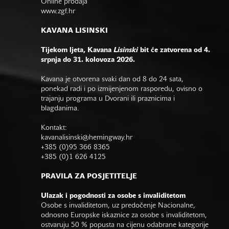
Online prodaja
www.zgf.hr
KAVANA LISINSKI
Tijekom ljeta, Kavana
Lisinski
bit će zatvorena od 4.
srpnja do 31. kolovoza 2026.
Kavana je otvorena svaki dan od 8 do 24 sata,
ponekad radi i po izmijenjenom rasporedu, ovisno o
trajanju programa u Dvorani ili praznicima i
blagdanima.
Kontakt:
kavanalisinski@hemingway.hr
+385 (0)95 366 8365
+385 (0)1 626 4125
PRAVILA ZA POSJETITELJE
Ulazak i pogodnosti za osobe s invaliditetom
Osobe s invaliditetom, uz predočenje Nacionalne,
odnosno Europske iskaznice za osobe s invaliditetom,
ostvaruju 50 % popusta na cijenu odabrane kategorije