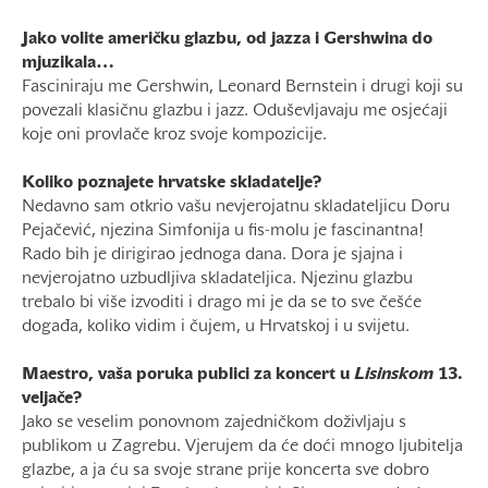
Jako volite američku glazbu, od jazza i Gershwina do
mjuzikala…
Fasciniraju me Gershwin, Leonard Bernstein i drugi koji su
povezali klasičnu glazbu i jazz. Oduševljavaju me osjećaji
koje oni provlače kroz svoje kompozicije.
Koliko poznajete hrvatske skladatelje?
Nedavno sam otkrio vašu nevjerojatnu skladateljicu Doru
Pejačević, njezina Simfonija u fis-molu je fascinantna!
Rado bih je dirigirao jednoga dana. Dora je sjajna i
nevjerojatno uzbudljiva skladateljica. Njezinu glazbu
trebalo bi više izvoditi i drago mi je da se to sve češće
događa, koliko vidim i čujem, u Hrvatskoj i u svijetu.
Maestro, vaša poruka publici za koncert u
Lisinskom
13.
veljače?
Jako se veselim ponovnom zajedničkom doživljaju s
publikom u Zagrebu. Vjerujem da će doći mnogo ljubitelja
glazbe, a ja ću sa svoje strane prije koncerta sve dobro