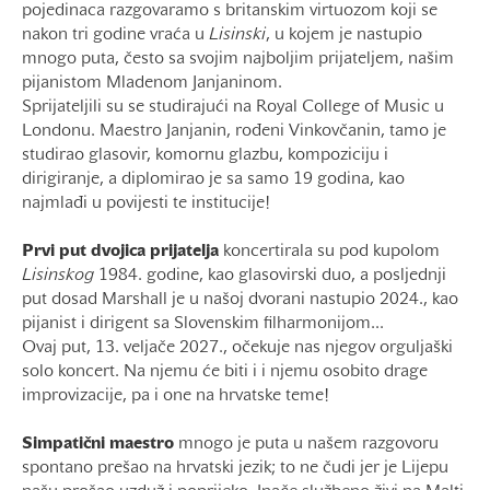
pojedinaca razgovaramo s britanskim virtuozom koji se
nakon tri godine vraća u
Lisinski
, u kojem je nastupio
mnogo puta, često sa svojim najboljim prijateljem, našim
pijanistom Mladenom Janjaninom.
Sprijateljili su se studirajući na Royal College of Music u
Londonu. Maestro Janjanin, rođeni Vinkovčanin, tamo je
studirao glasovir, komornu glazbu, kompoziciju i
dirigiranje, a diplomirao je sa samo 19 godina, kao
najmlađi u povijesti te institucije!
Prvi put dvojica prijatelja
koncertirala su pod kupolom
Lisinskog
1984. godine, kao glasovirski duo, a posljednji
put dosad Marshall je u našoj dvorani nastupio 2024., kao
pijanist i dirigent sa Slovenskim filharmonijom...
Ovaj put, 13. veljače 2027., očekuje nas njegov orguljaški
solo koncert. Na njemu će biti i i njemu osobito drage
improvizacije, pa i one na hrvatske teme!
Simpatični maestro
mnogo je puta u našem razgovoru
spontano prešao na hrvatski jezik; to ne čudi jer je Lijepu