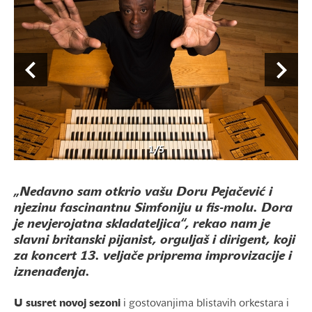
1
/
5
„Nedavno sam otkrio vašu Doru Pejačević i
njezinu fascinantnu Simfoniju u fis-molu. Dora
je nevjerojatna skladateljica“, rekao nam je
slavni britanski pijanist, orguljaš i dirigent, koji
za koncert 13. veljače priprema improvizacije i
iznenađenja.
U susret novoj sezoni
i gostovanjima blistavih orkestara i