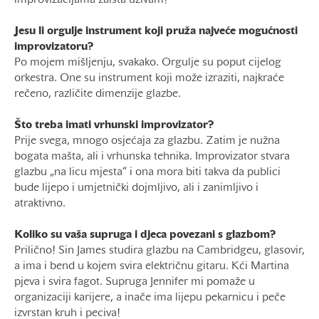
improvizacijama zaista uživam!
Jesu li orgulje instrument koji pruža najveće mogućnosti
improvizatoru?
Po mojem mišljenju, svakako. Orgulje su poput cijelog
orkestra. One su instrument koji može izraziti, najkraće
rečeno, različite dimenzije glazbe.
Što treba imati vrhunski improvizator?
Prije svega, mnogo osjećaja za glazbu. Zatim je nužna
bogata mašta, ali i vrhunska tehnika. Improvizator stvara
glazbu „na licu mjesta“ i ona mora biti takva da publici
bude lijepo i umjetnički dojmljivo, ali i zanimljivo i
atraktivno.
Koliko su vaša supruga i djeca povezani s glazbom?
Prilično! Sin James studira glazbu na Cambridgeu, glasovir,
a ima i bend u kojem svira električnu gitaru. Kći Martina
pjeva i svira fagot. Supruga Jennifer mi pomaže u
organizaciji karijere, a inače ima lijepu pekarnicu i peče
izvrstan kruh i peciva!