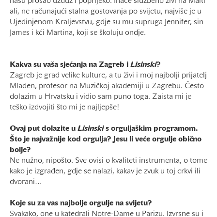
našu prošao uzduž i poprijeko. Inače službeno živi na Malti
ali, ne računajući stalna gostovanja po svijetu, najviše je u
Ujedinjenom Kraljevstvu, gdje su mu supruga Jennifer, sin
James i kći Martina, koji se školuju ondje.
Kakva su vaša sjećanja na Zagreb i
Lisinski
?
Zagreb je grad velike kulture, a tu živi i moj najbolji prijatelj
Mladen, profesor na Muzičkoj akademiji u Zagrebu. Često
dolazim u Hrvatsku i vidio sam puno toga. Zaista mi je
teško izdvojiti što mi je najljepše!
Ovaj put dolazite u
Lisinski
s orguljaškim programom.
Što je najvažnije kod orgulja? Jesu li veće orgulje obično
bolje?
Ne nužno, nipošto. Sve ovisi o kvaliteti instrumenta, o tome
kako je izgrađen, gdje se nalazi, kakav je zvuk u toj crkvi ili
dvorani…
Koje su za vas najbolje orgulje na svijetu?
Svakako, one u katedrali Notre-Dame u Parizu. Izvrsne su i