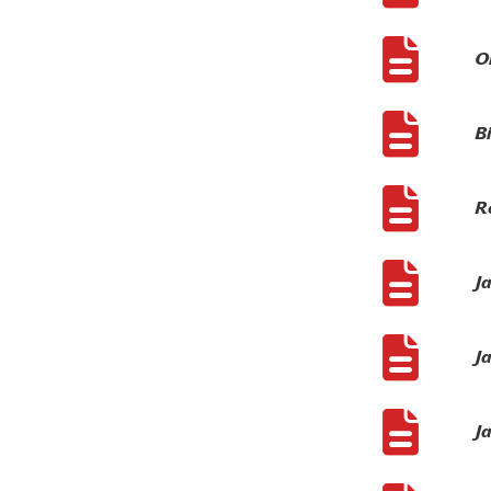
Ob
Bi
Re
J
J
J