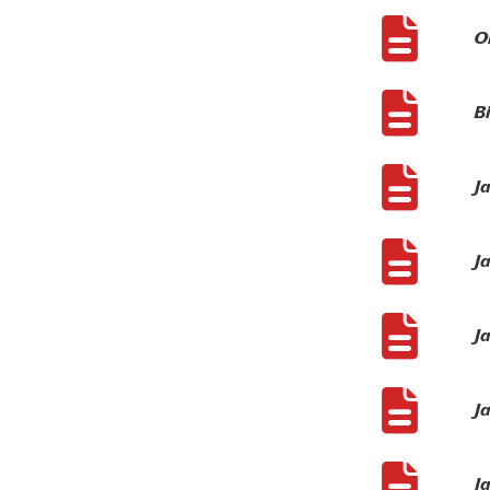
Ob
Bi
J
J
J
J
J