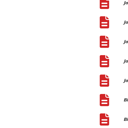
J
J
J
J
J
Bi
Bi