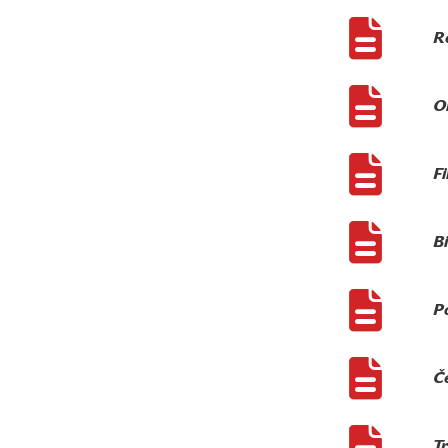
Re
Ob
Fi
Bi
Po
Č
Tr