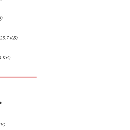
B)
23.7 KB)
4 KB)
.
KB)