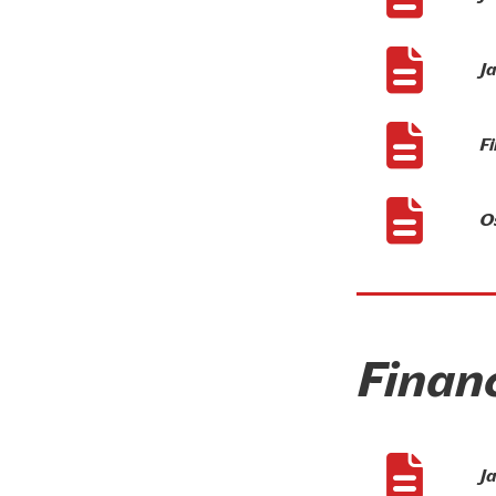
J
Fi
Os
Financ
J