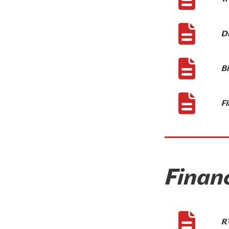
D
Bi
Fi
Financ
RV